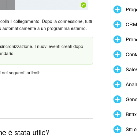
Proge
ncolla il collegamento. Dopo la connessione, tutti
CRM
ranno automaticamente a un programma esterno.
Pren
sincronizzazione. I nuovi eventi creati dopo
endario.
Cont
Sale
nei seguenti articoli:
Anal
Gene
Bitri
Siti 
e è stata utile?