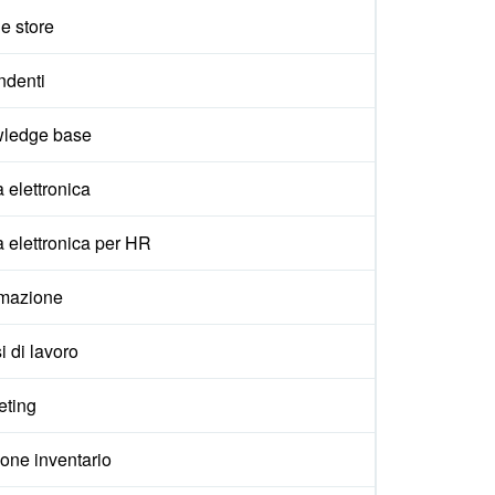
e store
ndenti
ledge base
 elettronica
 elettronica per HR
mazione
i di lavoro
eting
one inventario