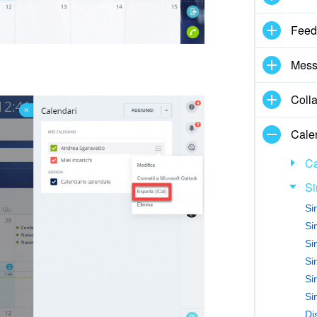
Feed
Mess
Coll
Cale
Ca
Si
Si
Si
Si
Si
Si