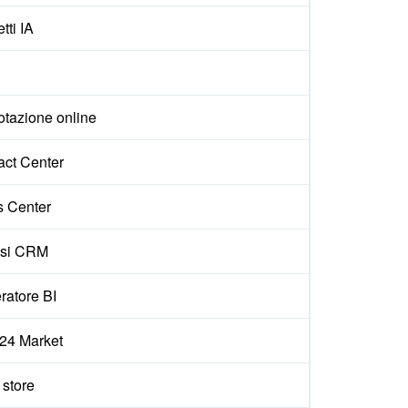
tti IA
otazione online
act Center
s Center
isi CRM
ratore BI
x24 Market
e store