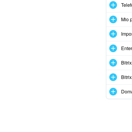
Telef
Mio p
Impo
Enter
Bitr
Bitr
Doma