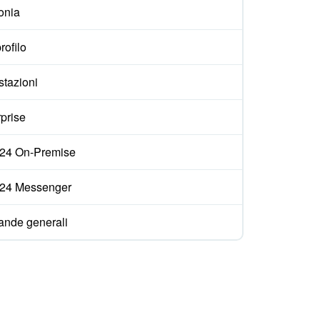
onia
rofilo
stazioni
prise
ix24 On-Premise
ix24 Messenger
nde generali