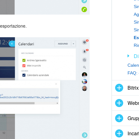
Ag
Si
'esportazione.
Si
Es
Di
Calend
FAQ: 
Bitri
Webm
Grupp
Incar