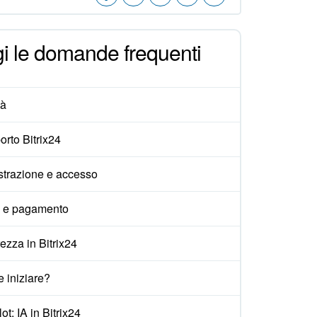
i le domande frequenti
tà
rto Bitrix24
strazione e accesso
i e pagamento
ezza in Bitrix24
 iniziare?
ot: IA in Bitrix24