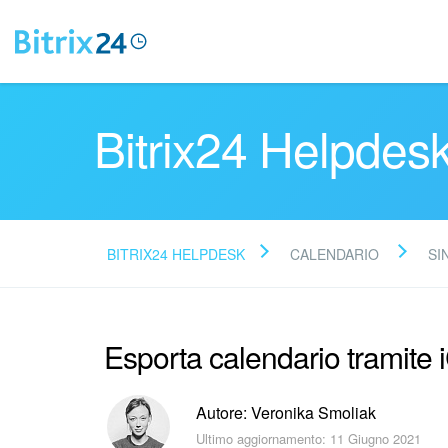
Bitrix24 Helpdes
BITRIX24 HELPDESK
CALENDARIO
SI
Esporta calendario tramite 
Autore: Veronika Smoliak
Ultimo aggiornamento: 11 Giugno 2021