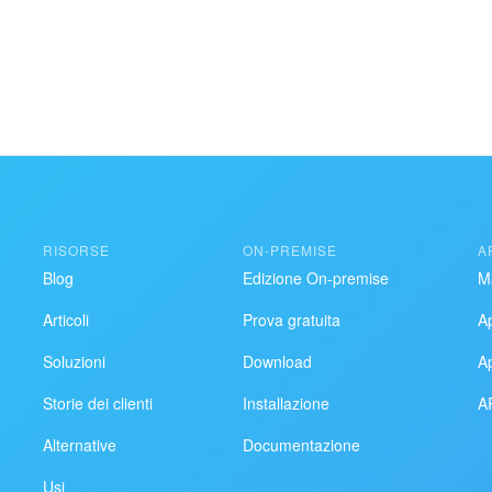
RISORSE
ON-PREMISE
A
Blog
Edizione On-premise
M
Articoli
Prova gratuita
A
Soluzioni
Download
A
Storie dei clienti
Installazione
AP
Alternative
Documentazione
Usi