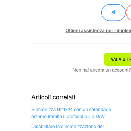
SÌ
Ottieni assistenza per l’impl
VAI A BIT
Non è quello che sto cerc
Non hai ancora un account
Testo complesso e incomp
Le informazioni sono obso
Articoli correlati
Troppo breve, ho bisogno 
Sincronizza Bitrix24 con un calendario
esterno tramite il protocollo CalDAV
Non mi soddisfa come fun
Disabilitare la sincronizzazione del