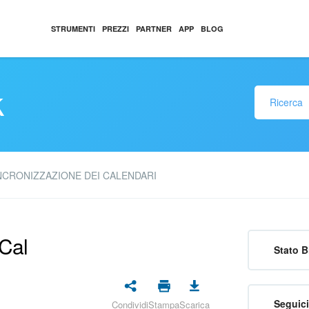
STRUMENTI
PREZZI
PARTNER
APP
BLOG
k
NCRONIZZAZIONE DEI CALENDARI
iCal
Stato B
Seguici
Condividi
Stampa
Scarica