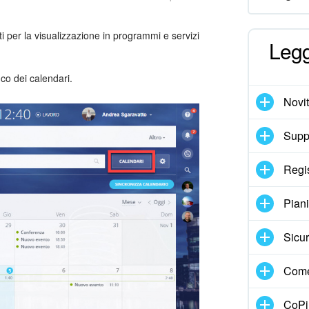
ti per la visualizzazione in programmi e servizi
Legg
co dei calendari.
Novi
Suppo
Regi
Pian
Sicur
Come
CoPil