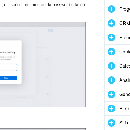
p
, e inserisci un nome per la password e fai clic
Proge
CRM
Pren
Cont
Sale
Anal
Gene
Bitri
Siti 