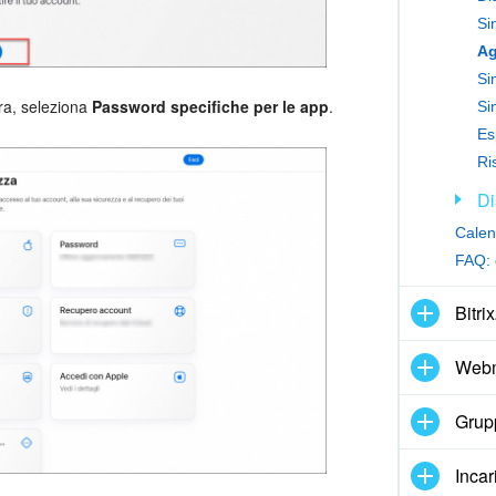
Si
ra, seleziona
Password specifiche per le app
.
Si
Es
Di
Calend
FAQ: 
Bitri
Webm
Grupp
Incar