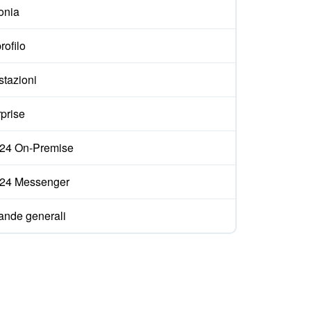
onia
rofilo
stazioni
prise
ix24 On-Premise
ix24 Messenger
nde generali