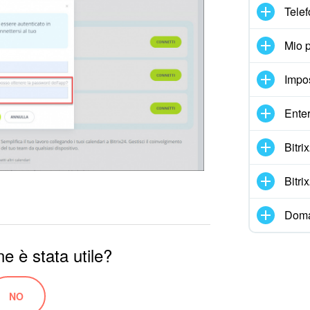
Telef
Mio p
Impo
Enter
Bitr
Bitr
Doma
e è stata utile?
NO