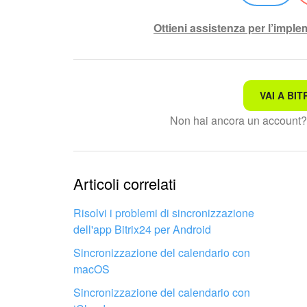
Ottieni assistenza per l’impl
VAI A BIT
Non è quello che sto cerc
Non hai ancora un account
Testo complesso e incomp
Le informazioni sono obso
Articoli correlati
Troppo breve, ho bisogno 
Risolvi i problemi di sincronizzazione
dell'app Bitrix24 per Android
Non mi soddisfa come fun
Sincronizzazione del calendario con
macOS
Sincronizzazione del calendario con