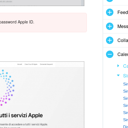
Feed
 password Apple ID.
Mess
Coll
Cale
Ca
Si
Si
Si
Si
Si
Si