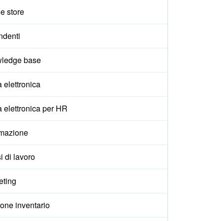
e store
ndenti
ledge base
 elettronica
 elettronica per HR
mazione
i di lavoro
eting
one inventario