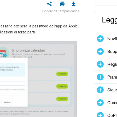
Condividi
Stampa
Scarica
Legg
ecessario ottenere la password dell'app da Apple.
cazioni di terze parti.
Novi
Suppo
Regi
Pian
Sicur
Come
CoPil