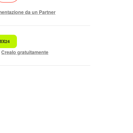
ementazione da un Partner
RIX24
ando.
?
Crealo gratuitamente
rensibile
lete.
di maggiori informazioni.
ziona questo strumento