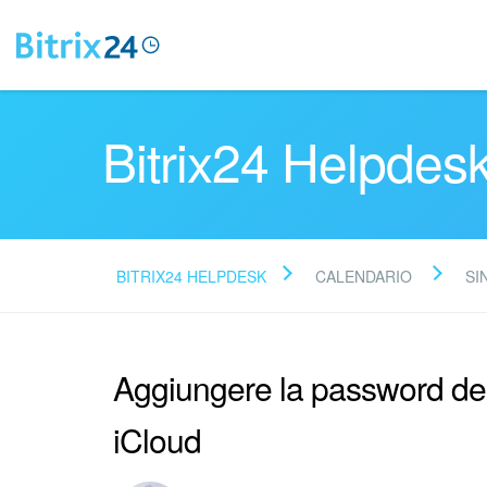
Bitrix24 Helpdes
BITRIX24 HELPDESK
CALENDARIO
SI
Aggiungere la password del
iCloud