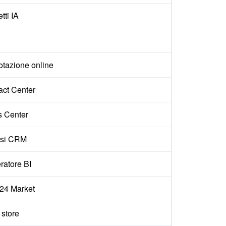
tti IA
otazione online
act Center
s Center
isi CRM
ratore BI
x24 Market
e store