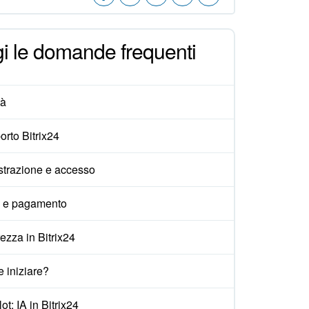
i le domande frequenti
tà
rto Bitrix24
strazione e accesso
i e pagamento
ezza in Bitrix24
 iniziare?
ot: IA in Bitrix24