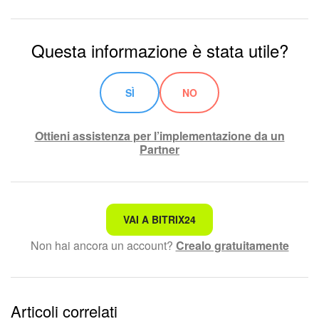
Bitrix24 Market
Questa informazione è stata utile?
Siti e store
SÌ
NO
Online store
Ottieni assistenza per l’implementazione da un
Dipendenti
Partner
Knowledge base
Firma elettronica
Non è quello che sto cercando.
VAI A BITRIX24
Firma elettronica per HR
Non hai ancora un account?
Crealo gratuitamente
Testo complesso e incomprensibile
Automazione
Le informazioni sono obsolete.
Articoli correlati
Troppo breve, ho bisogno di maggiori informazioni.
Flussi di lavoro