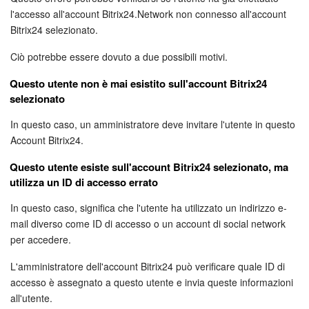
Webmail
l'accesso all'account Bitrix24.Network non connesso all'account
Bitrix24 selezionato.
Gruppi di lavoro
Ciò potrebbe essere dovuto a due possibili motivi.
Incarichi e progetti
Questo utente non è mai esistito sull'account Bitrix24
selezionato
Progetti IA
In questo caso, un amministratore deve invitare l'utente in questo
CRM
Account Bitrix24.
Questo utente esiste sull'account Bitrix24 selezionato, ma
Prenotazione online
utilizza un ID di accesso errato
Contact Center
In questo caso, significa che l'utente ha utilizzato un indirizzo e-
mail diverso come ID di accesso o un account di social network
Sales Center
per accedere.
L'amministratore dell'account Bitrix24 può verificare quale ID di
Analisi CRM
accesso è assegnato a questo utente e invia queste informazioni
all'utente.
Generatore BI