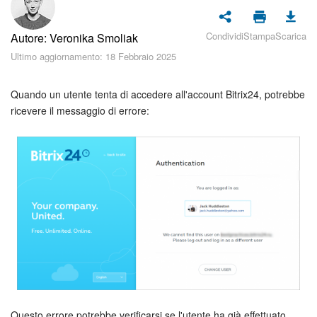
Piani e pagamento
Condividi
Stampa
Scarica
Autore: Veronika Smoliak
Sicurezza in Bitrix24
Ultimo aggiornamento: 18 Febbraio 2025
Come iniziare?
Quando un utente tenta di accedere all'account Bitrix24, potrebbe
CoPilot: IA in Bitrix24
ricevere il messaggio di errore:
Feed
Messenger
Collab
Calendario
Bitrix24 Drive
Questo errore potrebbe verificarsi se l'utente ha già effettuato