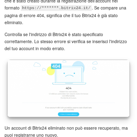
Webmail
che è stato creato durante la registrazione dell'account nel
formato
. Se compare una
https://*******.bitrix24.it/
Gruppi di lavoro
pagina di errore 404, significa che il tuo Bitrix24 è già stato
eliminato.
Incarichi e progetti
Controlla se l'indirizzo di Bitrix24 è stato specificato
correttamente. Lo stesso errore si verifica se inserisci l'indirizzo
Progetti IA
del tuo account in modo errato.
CRM
Prenotazione online
Contact Center
Sales Center
Analisi CRM
Un account di Bitrix24 eliminato non può essere recuperato, ma
Generatore BI
puoi registrarne uno nuovo.