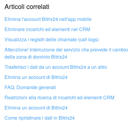
Articoli correlati
Troppo breve, ho bisogno di maggiori informazioni.
Marketing
Non mi soddisfa come funziona questo strumento
Elimina l'account Bitrix24 nell'app mobile
Gestione inventario
Eliminare incarichi ed elementi nel CRM
Visualizza i registri delle chiamate (call logs)
Telefonia
Attenzione! Interruzione del servizio che prevede il cambio
Mio profilo
della zona di dominio Bitrix24
Trasferisci i dati da un account Bitrix24 a un altro
Impostazioni
Elimina un account di Bitrix24
Enterprise
FAQ: Domande generali
Restrizioni alla ricerca di incarichi ed elementi CRM
Bitrix24 On-Premise
Elimina un account di Bitrix24
Bitrix24 Messenger
Fai configurare il tuo Bitrix24 a un
Come ripristinare i dati in Bitrix24
professionista locale
Domande generali