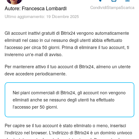
Piani e pagamento
Condividi
Stampa
Scarica
Autore: Francesca Lombardi
Ultimo aggiornamento: 19 Dicembre 2025
Sicurezza in Bitrix24
Come iniziare?
Gli account inattivi gratuiti di Bitrix24 vengono automaticamente
eliminati nel caso in cui nessuno degli utenti abbia effettuato
l'accesso per circa 50 giorni. Prima di eliminare il tuo account, ti
CoPilot: IA in Bitrix24
invieremo un'e-mail di avviso.
Feed
Per mantenere attivo il tuo account di Bitrix24, almeno un utente
deve accedere periodicamente.
Messenger
Nei piani commerciali di Bitrix24, gli account non vengono
Collab
eliminati anche se nessuno degli utenti ha effettuato
l'accesso per 50 giorni.
Calendario
Bitrix24 Drive
Per capire se il tuo account è stato eliminato o meno, inserisci
l'indirizzo nel browser. L'indirizzo di Bitrix24 è un dominio univoco