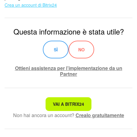
Crea un account di Bitrix24
Bitrix24 Market
Siti e store
Questa informazione è stata utile?
Online store
SÌ
NO
Dipendenti
Ottieni assistenza per l’implementazione da un
Knowledge base
Partner
Firma elettronica
Firma elettronica per HR
Non è quello che sto cercando.
VAI A BITRIX24
Non hai ancora un account?
Crealo gratuitamente
Testo complesso e incomprensibile
Automazione
Le informazioni sono obsolete.
Flussi di lavoro