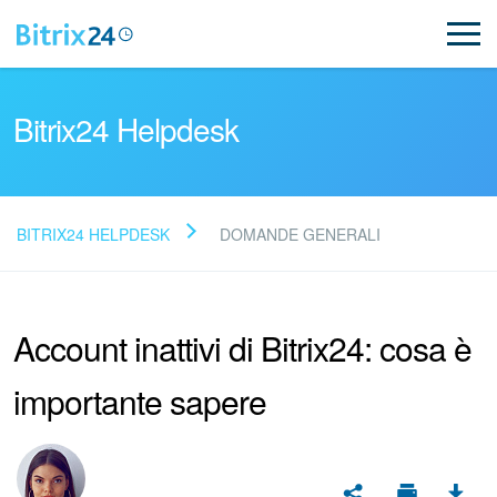
Bitrix24 Helpdesk
BITRIX24 HELPDESK
DOMANDE GENERALI
Leggi le domande frequenti
Account inattivi di Bitrix24: cosa è
Novità
importante sapere
Supporto Bitrix24
Registrazione e accesso