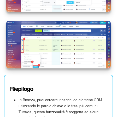
Marketing
Gestione inventario
Telefonia
Mio profilo
Impostazioni
Enterprise
Bitrix24 On-Premise
Riepilogo
Bitrix24 Messenger
In Bitrix24, puoi cercare incarichi ed elementi CRM
utilizzando le parole chiave e le frasi più comuni.
Domande generali
Tuttavia, questa funzionalità è soggetta ad alcuni