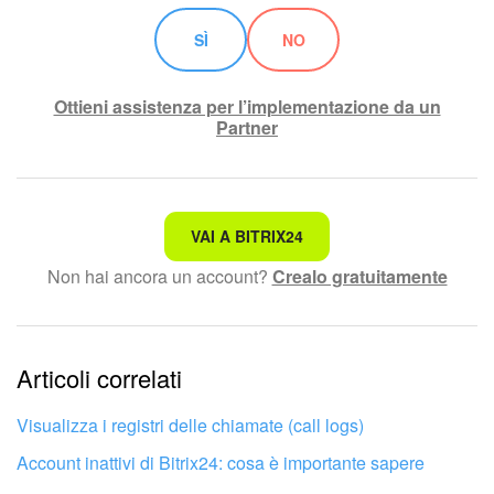
SÌ
NO
Ottieni assistenza per l’implementazione da un
Partner
Non è quello che sto cercando.
VAI A BITRIX24
Non hai ancora un account?
Crealo gratuitamente
Testo complesso e incomprensibile
Le informazioni sono obsolete.
Articoli correlati
Troppo breve, ho bisogno di maggiori informazioni.
Non mi soddisfa come funziona questo strumento
Visualizza i registri delle chiamate (call logs)
Account inattivi di Bitrix24: cosa è importante sapere