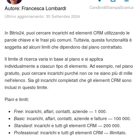
Piani e pagamento
Condividi
Stampa
Scarica
Autore: Francesca Lombardi
Ultimo aggiornamento: 30 Settembre 2024
Sicurezza in Bitrix24
Come iniziare?
In Bitrix24, puoi cercare incarichi ed elementi CRM utilizzando le
parole chiave e le frasi più comuni. Tuttavia, questa funzionalità è
soggetta ad alcuni limiti che dipendono dal piano contrattato.
CoPilot: IA in Bitrix24
Il limite di ricerca varia in base al piano e si applica
Feed
individualmente a ciascun tipo di elemento. Ad esempio, nel piano
gratuito, puoi cercare incarichi purché non ce ne siano più di mille
Messenger
nell'elenco. Sia gli incarichi completati che gli elementi CRM sono
inclusi in questo limite.
Collab
Piani e limiti:
Calendario
Free
: incarichi, affari, contatti, aziende — 1 000.
Basic
: incarichi, affari, contatti, aziende e fatture — 100 000.
Bitrix24 Drive
Standard
: incarichi e tutti gli elementi CRM — 200 000.
Professional
: incarichi e tutti gli elementi CRM — illimitato.