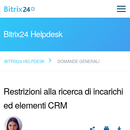
Bitrix24 Helpdesk
BITRIX24 HELPDESK
DOMANDE GENERALI
Leggi le domande frequenti
Restrizioni alla ricerca di incarichi
Novità
ed elementi CRM
Supporto Bitrix24
Registrazione e accesso