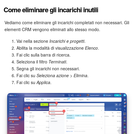
Come eliminare gli incarichi inutili
Bitrix24 Market
Vediamo come eliminare gli incarichi completati non necessari. Gli
Siti e store
elementi CRM vengono eliminati allo stesso modo.
Vai nella sezione
Incarichi e progetti
.
Online store
Abilita la modalità di visualizzazione
Elenco
.
Fai clic sulla barra di ricerca.
Dipendenti
Seleziona il filtro
Terminati
.
Segna gli incarichi non necessari.
Knowledge base
Fai clic su
Seleziona azione
>
Elimina
.
Fai clic su
Applica
.
Firma elettronica
Firma elettronica per HR
Automazione
Flussi di lavoro