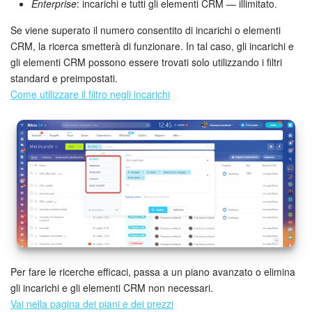
Webmail
Enterprise
: incarichi e tutti gli elementi CRM — illimitato.
Se viene superato il numero consentito di incarichi o elementi
Gruppi di lavoro
CRM, la ricerca smetterà di funzionare. In tal caso, gli incarichi e
gli elementi CRM possono essere trovati solo utilizzando i filtri
Incarichi e progetti
standard e preimpostati.
Come utilizzare il filtro negli incarichi
Progetti IA
CRM
Prenotazione online
Contact Center
Sales Center
Per fare le ricerche efficaci, passa a un piano avanzato o elimina
Analisi CRM
gli incarichi e gli elementi CRM non necessari.
Vai nella pagina dei piani e dei prezzi
Generatore BI