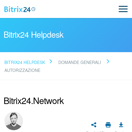
Bitrix24 Helpdesk
BITRIX24 HELPDESK
DOMANDE GENERALI
Leggi le domande frequenti
AUTORIZZAZIONE
Novità
Bitrix24.Network
Supporto Bitrix24
Registrazione e accesso