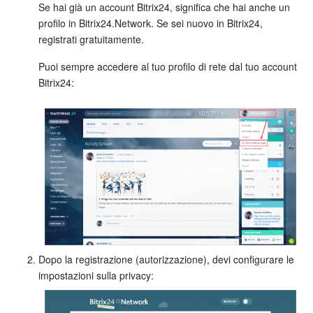
Webmail
Se hai già un account Bitrix24, significa che hai anche un
profilo in Bitrix24.Network. Se sei nuovo in Bitrix24,
Gruppi di lavoro
registrati gratuitamente.
Puoi sempre accedere al tuo profilo di rete dal tuo account
Incarichi e progetti
Bitrix24:
Progetti IA
CRM
Prenotazione online
Contact Center
Sales Center
Dopo la registrazione (autorizzazione), devi configurare le
Analisi CRM
impostazioni sulla privacy:
Generatore BI