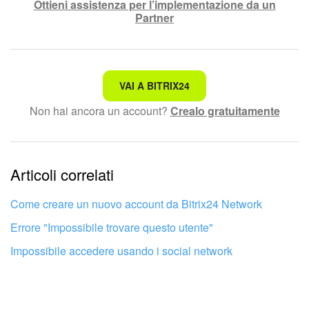
Ottieni assistenza per l’implementazione da un
Partner
Non è quello che sto cercando.
VAI A BITRIX24
Non hai ancora un account?
Crealo gratuitamente
Testo complesso e incomprensibile
Le informazioni sono obsolete.
Articoli correlati
Troppo breve, ho bisogno di maggiori informazioni.
Non mi soddisfa come funziona questo strumento
Come creare un nuovo account da Bitrix24 Network
Errore "Impossibile trovare questo utente"
Impossibile accedere usando i social network