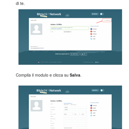
di te.
Marketing
Gestione inventario
Telefonia
Mio profilo
Impostazioni
Compila il modulo e clicca su
Salva
.
Enterprise
Bitrix24 On-Premise
Bitrix24 Messenger
Domande generali