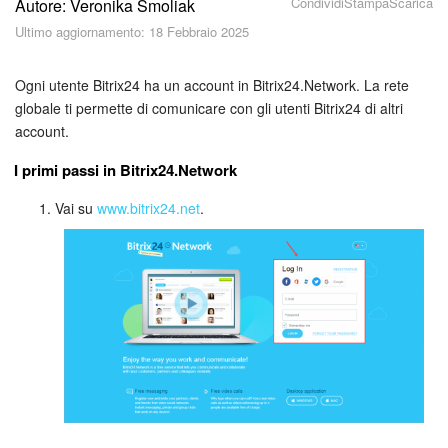
Condividi
Stampa
Scarica
Autore: Veronika Smoliak
Piani e pagamento
Ultimo aggiornamento: 18 Febbraio 2025
Sicurezza in Bitrix24
Ogni utente Bitrix24 ha un account in Bitrix24.Network. La rete
Come iniziare?
globale ti permette di comunicare con gli utenti Bitrix24 di altri
account.
CoPilot: IA in Bitrix24
I primi passi in Bitrix24.Network
Feed
Vai su
www.bitrix24.net
.
Messenger
Collab
Calendario
Bitrix24 Drive