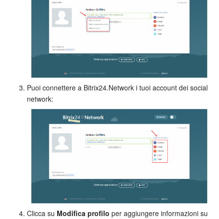
Bitrix24 Market
Siti e store
Online store
Puoi connettere a Bitrix24.Network i tuoi account dei social
Dipendenti
network:
Knowledge base
Firma elettronica
Firma elettronica per HR
Automazione
Flussi di lavoro
Clicca su
Modifica profilo
per aggiungere informazioni su