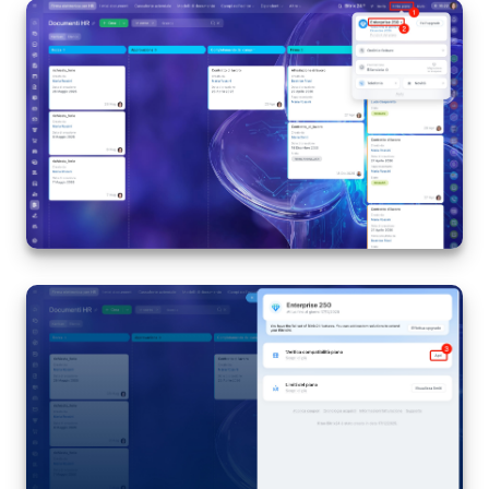
Bitrix24 Market
Siti e store
Online store
Dipendenti
Knowledge base
Firma elettronica
Firma elettronica per HR
Automazione
Flussi di lavoro