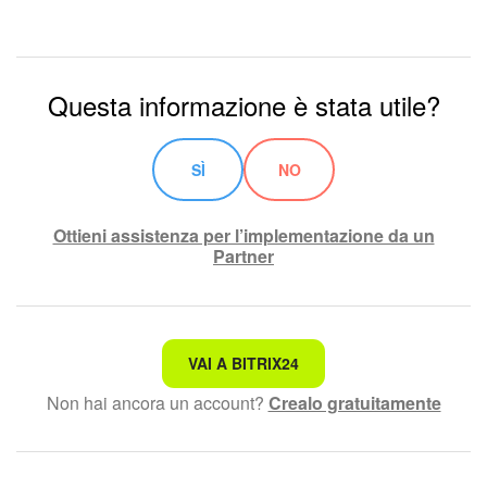
Questa informazione è stata utile?
SÌ
NO
Ottieni assistenza per l’implementazione da un
Partner
Non è quello che sto cercando.
VAI A BITRIX24
Non hai ancora un account?
Crealo gratuitamente
Testo complesso e incomprensibile
Le informazioni sono obsolete.