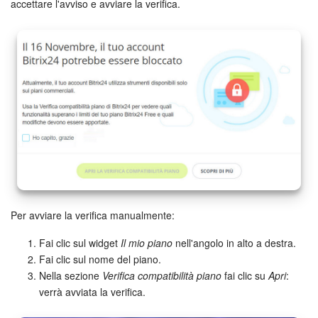
Webmail
accettare l'avviso e avviare la verifica.
Gruppi di lavoro
Incarichi e progetti
Progetti IA
CRM
Prenotazione online
Contact Center
Per avviare la verifica manualmente:
Fai clic sul widget
Il mio piano
nell'angolo in alto a destra.
Sales Center
Fai clic sul nome del piano.
Nella sezione
Verifica compatibilità piano
fai clic su
Apri
:
Analisi CRM
verrà avviata la verifica.
Generatore BI