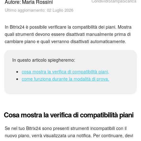
Condividi
Stampa
Scarica
Autore: Maria Rossini
Piani e pagamento
Ultimo aggiornamento: 02 Luglio 2026
Sicurezza in Bitrix24
In Bitrix24 è possibile verificare la compatibilità dei piani. Mostra
Come iniziare?
quali strumenti devono essere disattivati manualmente prima di
cambiare piano e quali verranno disattivati automaticamente.
CoPilot: IA in Bitrix24
In questo articolo spiegheremo:
Feed
cosa mostra la verifica di compatibilità piani,
come funziona durante la modalità di prova.
Messenger
Collab
Calendario
Cosa mostra la verifica di compatibilità piani
Bitrix24 Drive
Se nel tuo Bitrix24 sono presenti strumenti incompatibili con il
nuovo piano, verrà visualizzata una notifica. Per continuare, devi