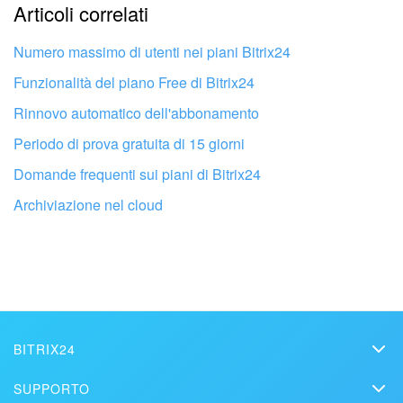
Articoli correlati
Troppo breve, ho bisogno di maggiori informazioni.
Non mi soddisfa come funziona questo strumento
Numero massimo di utenti nei piani Bitrix24
Funzionalità del piano Free di Bitrix24
Rinnovo automatico dell'abbonamento
Periodo di prova gratuita di 15 giorni
Domande frequenti sui piani di Bitrix24
Archiviazione nel cloud
Fai configurare il tuo Bitrix24 a un
BITRIX24
professionista locale
Bitrix24
SUPPORTO
Prezzi