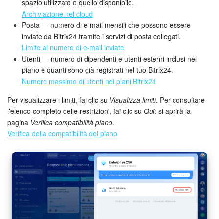
spazio utilizzato e quello disponibile.
Archiviazione nel cloud
Marketing
Posta — numero di e-mail mensili che possono essere
inviate da Bitrix24 tramite i servizi di posta collegati.
Gestione inventario
Limite al numero di e-mail inviate
Utenti — numero di dipendenti e utenti esterni inclusi nel
Telefonia
piano e quanti sono già registrati nel tuo Bitrix24.
Numero massimo di utenti nei piani Bitrix24
Mio profilo
Per visualizzare i limiti, fai clic su
Visualizza limiti
. Per consultare
l’elenco completo delle restrizioni, fai clic su
Qui
: si aprirà la
Impostazioni
pagina
Verifica compatibilità piano
.
Verifica della compatibilità del piano
Enterprise
Bitrix24 On-Premise
Bitrix24 Messenger
Domande generali