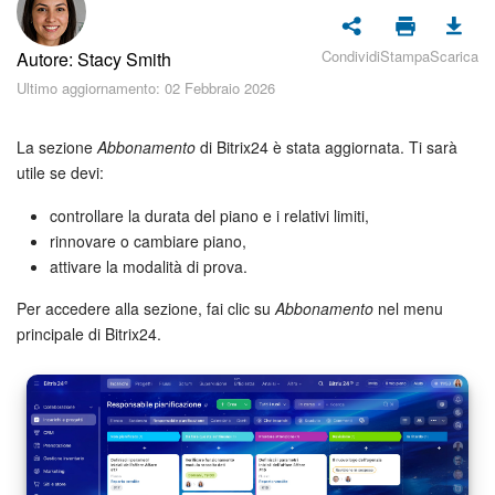
Piani e pagamento
Condividi
Stampa
Scarica
Autore: Stacy Smith
Sicurezza in Bitrix24
Ultimo aggiornamento: 02 Febbraio 2026
Come iniziare?
La sezione
Abbonamento
di Bitrix24 è stata aggiornata. Ti sarà
CoPilot: IA in Bitrix24
utile se devi:
controllare la durata del piano e i relativi limiti,
Feed
rinnovare o cambiare piano,
attivare la modalità di prova.
Messenger
Per accedere alla sezione, fai clic su
Abbonamento
nel menu
Collab
principale di Bitrix24.
Calendario
Bitrix24 Drive