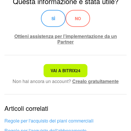
Questa informazione è stata utile?
SÌ
NO
Ottieni assistenza per l’implementazione da un
Partner
Non è quello che sto cercando.
VAI A BITRIX24
Non hai ancora un account?
Crealo gratuitamente
Testo complesso e incomprensibile
Le informazioni sono obsolete.
Articoli correlati
Troppo breve, ho bisogno di maggiori informazioni.
Non mi soddisfa come funziona questo strumento
Regole per l'acquisto dei piani commerciali
Regole per l'acquisto dell'abbonamento