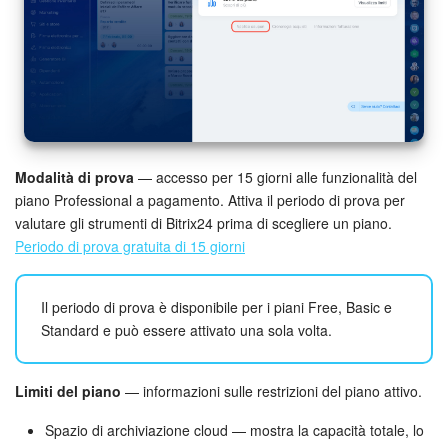
Bitrix24 Market
Siti e store
Online store
Modalità di prova
— accesso per 15 giorni alle funzionalità del
Dipendenti
piano Professional a pagamento. Attiva il periodo di prova per
valutare gli strumenti di Bitrix24 prima di scegliere un piano.
Knowledge base
Periodo di prova gratuita di 15 giorni
Firma elettronica
Il periodo di prova è disponibile per i piani Free, Basic e
Standard e può essere attivato una sola volta.
Firma elettronica per HR
Automazione
Limiti del piano
— informazioni sulle restrizioni del piano attivo.
Spazio di archiviazione cloud — mostra la capacità totale, lo
Flussi di lavoro