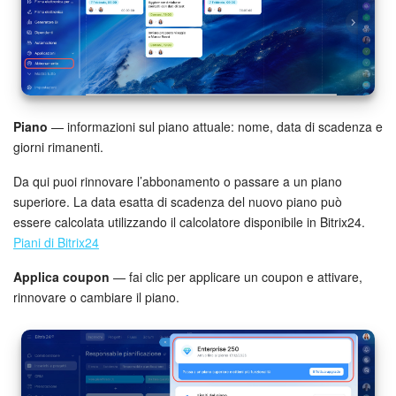
Webmail
Gruppi di lavoro
Incarichi e progetti
Piano
— informazioni sul piano attuale: nome, data di scadenza e
Progetti IA
giorni rimanenti.
CRM
Da qui puoi rinnovare l’abbonamento o passare a un piano
superiore. La data esatta di scadenza del nuovo piano può
Prenotazione online
essere calcolata utilizzando il calcolatore disponibile in Bitrix24.
Piani di Bitrix24
Contact Center
Applica coupon
— fai clic per applicare un coupon e attivare,
rinnovare o cambiare il piano.
Sales Center
Analisi CRM
Generatore BI