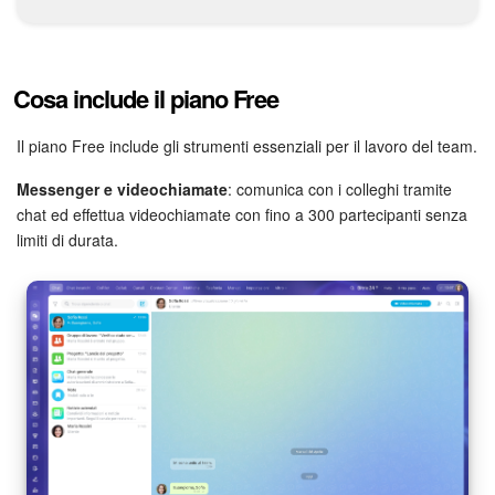
Webmail
Gruppi di lavoro
Cosa include il piano Free
Incarichi e progetti
Il piano Free include gli strumenti essenziali per il lavoro del team.
Progetti IA
Messenger e videochiamate
: comunica con i colleghi tramite
chat ed effettua videochiamate con fino a 300 partecipanti senza
CRM
limiti di durata.
Prenotazione online
Contact Center
Sales Center
Analisi CRM
Generatore BI