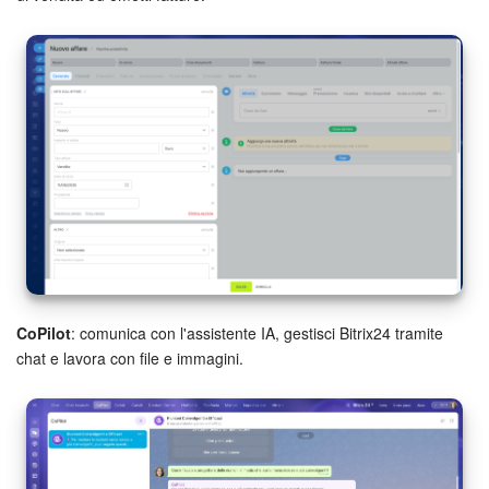
Marketing
Gestione inventario
Telefonia
Mio profilo
Impostazioni
Enterprise
CoPilot
: comunica con l'assistente IA, gestisci Bitrix24 tramite
chat e lavora con file e immagini.
Bitrix24 On-Premise
Bitrix24 Messenger
Domande generali