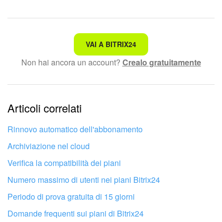
Non è quello che sto cercando.
VAI A BITRIX24
Non hai ancora un account?
Crealo gratuitamente
Testo complesso e incomprensibile
Le informazioni sono obsolete.
Articoli correlati
Troppo breve, ho bisogno di maggiori informazioni.
Non mi soddisfa come funziona questo strumento
Rinnovo automatico dell'abbonamento
Archiviazione nel cloud
Verifica la compatibilità dei piani
Numero massimo di utenti nei piani Bitrix24
Periodo di prova gratuita di 15 giorni
Domande frequenti sui piani di Bitrix24