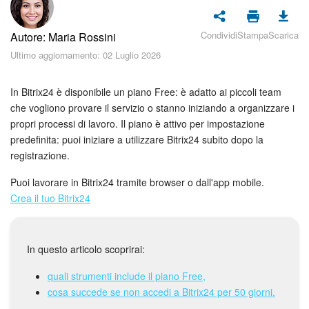
Piani e pagamento
Condividi
Stampa
Scarica
Autore: Maria Rossini
Sicurezza in Bitrix24
Ultimo aggiornamento: 02 Luglio 2026
Come iniziare?
In Bitrix24 è disponibile un piano Free: è adatto ai piccoli team
CoPilot: IA in Bitrix24
che vogliono provare il servizio o stanno iniziando a organizzare i
propri processi di lavoro. Il piano è attivo per impostazione
predefinita: puoi iniziare a utilizzare Bitrix24 subito dopo la
Feed
registrazione.
Messenger
Puoi lavorare in Bitrix24 tramite browser o dall'app mobile.
Crea il tuo Bitrix24
Collab
Calendario
In questo articolo scoprirai:
Bitrix24 Drive
quali strumenti include il piano Free,
cosa succede se non accedi a Bitrix24 per 50 giorni.