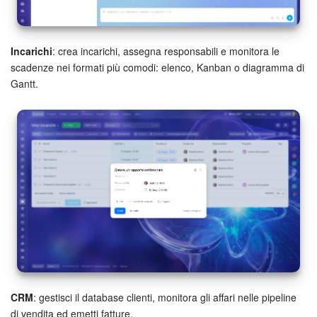
Bitrix24 Market
Incarichi
: crea incarichi, assegna responsabili e monitora le
Siti e store
scadenze nei formati più comodi: elenco, Kanban o diagramma di
Gantt.
Online store
Dipendenti
Knowledge base
Firma elettronica
Firma elettronica per HR
Automazione
CRM
: gestisci il database clienti, monitora gli affari nelle pipeline
Flussi di lavoro
di vendita ed emetti fatture.