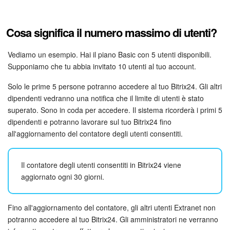
Webmail
Gruppi di lavoro
Cosa significa il numero massimo di utenti?
Incarichi e progetti
Vediamo un esempio. Hai il piano Basic con 5 utenti disponibili.
Supponiamo che tu abbia invitato 10 utenti al tuo account.
Progetti IA
Solo le prime 5 persone potranno accedere al tuo Bitrix24. Gli altri
dipendenti vedranno una notifica che il limite di utenti è stato
CRM
superato. Sono in coda per accedere. Il sistema ricorderà i primi 5
dipendenti e potranno lavorare sul tuo Bitrix24 fino
Prenotazione online
all'aggiornamento del contatore degli utenti consentiti.
Contact Center
Il contatore degli utenti consentiti in Bitrix24 viene
Sales Center
aggiornato ogni 30 giorni.
Analisi CRM
Fino all'aggiornamento del contatore, gli altri utenti Extranet non
potranno accedere al tuo Bitrix24. Gli amministratori ne verranno
Generatore BI