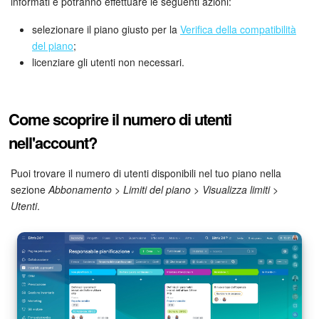
informati e potranno effettuare le seguenti azioni:
selezionare il piano giusto per la
Verifica della compatibilità
Bitrix24 Market
del piano
;
licenziare gli utenti non necessari.
Siti e store
Online store
Come scoprire il numero di utenti
Dipendenti
nell'account?
Knowledge base
Puoi trovare il numero di utenti disponibili nel tuo piano nella
sezione
Abbonamento
>
Limiti del piano
>
Visualizza limiti
>
Firma elettronica
Utenti
.
Firma elettronica per HR
Automazione
Flussi di lavoro