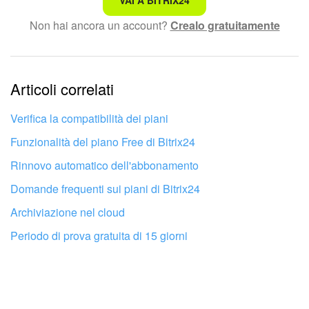
Non hai ancora un account?
Crealo gratuitamente
Testo complesso e incomprensibile
Le informazioni sono obsolete.
Articoli correlati
Troppo breve, ho bisogno di maggiori informazioni.
Non mi soddisfa come funziona questo strumento
Verifica la compatibilità dei piani
Funzionalità del piano Free di Bitrix24
Rinnovo automatico dell'abbonamento
Domande frequenti sui piani di Bitrix24
Archiviazione nel cloud
Periodo di prova gratuita di 15 giorni