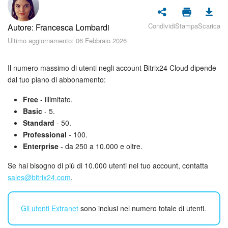
Piani e pagamento
Condividi
Stampa
Scarica
Autore: Francesca Lombardi
Sicurezza in Bitrix24
Ultimo aggiornamento: 06 Febbraio 2026
Come iniziare?
Il numero massimo di utenti negli account Bitrix24 Cloud dipende
CoPilot: IA in Bitrix24
dal tuo piano di abbonamento:
Free
- illimitato.
Feed
Basic
- 5.
Standard
- 50.
Messenger
Professional
- 100.
Enterprise
- da 250 a 10.000 e oltre.
Collab
Se hai bisogno di più di 10.000 utenti nel tuo account, contatta
sales@bitrix24.com
.
Calendario
Bitrix24 Drive
Gli utenti Extranet
sono inclusi nel numero totale di utenti.