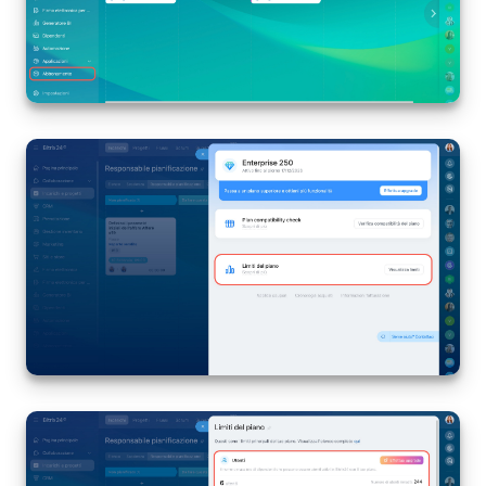
Marketing
Gestione inventario
Telefonia
Mio profilo
Impostazioni
Enterprise
Bitrix24 On-Premise
Bitrix24 Messenger
Domande generali