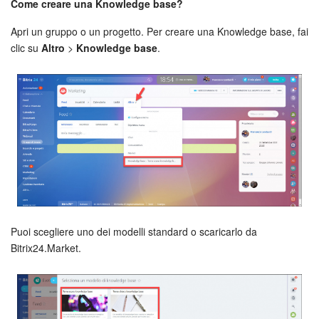
Webmail
Come creare una Knowledge base?
Apri un gruppo o un progetto. Per creare una Knowledge base, fai
Gruppi di lavoro
clic su
Altro
>
Knowledge base
.
Incarichi e progetti
Progetti IA
CRM
Prenotazione online
Contact Center
Puoi scegliere uno dei modelli standard o scaricarlo da
Sales Center
Bitrix24.Market.
Analisi CRM
Generatore BI