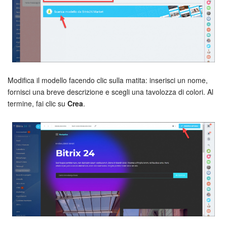
Bitrix24 Market
Siti e store
Online store
Modifica il modello facendo clic sulla matita: inserisci un nome,
fornisci una breve descrizione e scegli una tavolozza di colori. Al
Dipendenti
termine, fai clic su
Crea
.
Knowledge base
Firma elettronica
Firma elettronica per HR
Automazione
Flussi di lavoro