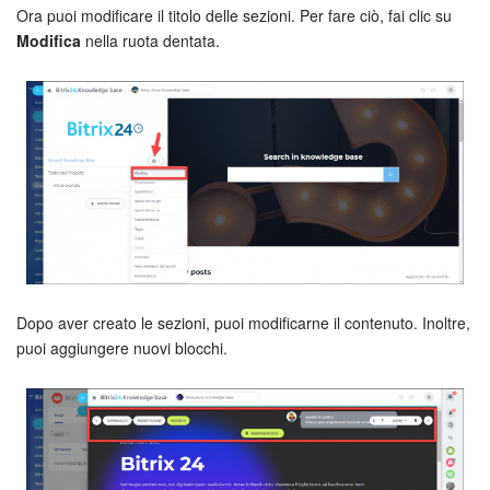
Ora puoi modificare il titolo delle sezioni. Per fare ciò, fai clic su
Marketing
Modifica
nella ruota dentata.
Gestione inventario
Telefonia
Mio profilo
Impostazioni
Enterprise
Dopo aver creato le sezioni, puoi modificarne il contenuto. Inoltre,
puoi aggiungere nuovi blocchi.
Bitrix24 On-Premise
Bitrix24 Messenger
Domande generali