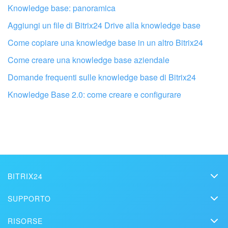
Knowledge base: panoramica
Aggiungi un file di Bitrix24 Drive alla knowledge base
Come copiare una knowledge base in un altro Bitrix24
Come creare una knowledge base aziendale
Domande frequenti sulle knowledge base di Bitrix24
Knowledge Base 2.0: come creare e configurare
Fai configurare il tuo Bitrix24 a un
professionista locale
TROVA UN PARTNER BITRIX24 VICINO A ME
BITRIX24
Bitrix24
SUPPORTO
Prezzi
Helpdesk
RISORSE
Media kit
Webinar