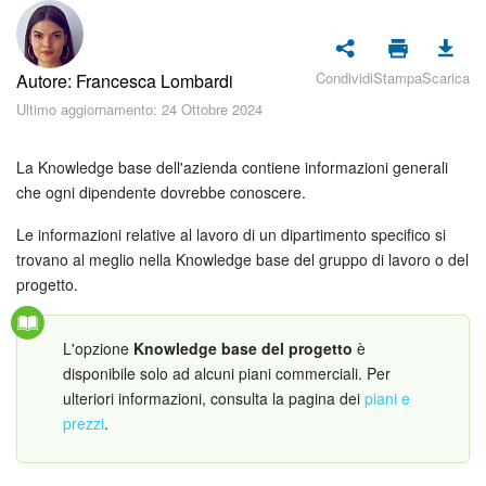
Piani e pagamento
Sicurezza in Bitrix24
Condividi
Stampa
Scarica
Autore: Francesca Lombardi
Ultimo aggiornamento: 24 Ottobre 2024
Come iniziare?
La Knowledge base dell'azienda contiene informazioni generali
CoPilot: IA in Bitrix24
che ogni dipendente dovrebbe conoscere.
Feed
Le informazioni relative al lavoro di un dipartimento specifico si
trovano al meglio nella Knowledge base del gruppo di lavoro o del
Messenger
progetto.
Collab
L'opzione
Knowledge base del progetto
è
disponibile solo ad alcuni piani commerciali. Per
Calendario
ulteriori informazioni, consulta la pagina dei
piani e
prezzi
.
Bitrix24 Drive