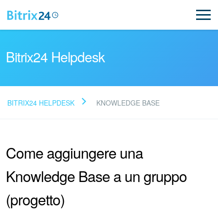
Bitrix24 Helpdesk
BITRIX24 HELPDESK
KNOWLEDGE BASE
Leggi le domande frequenti
Come aggiungere una
Novità
Knowledge Base a un gruppo
Supporto Bitrix24
(progetto)
Registrazione e accesso