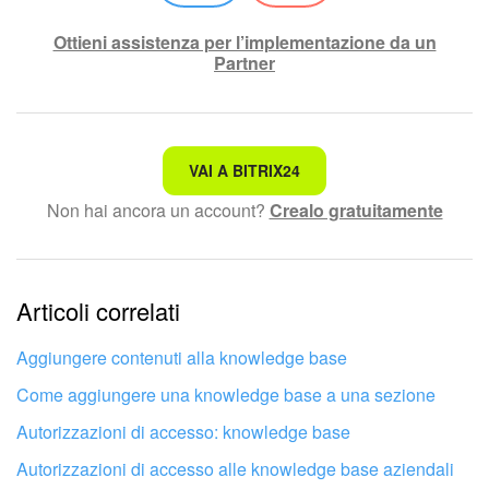
Ottieni assistenza per l’implementazione da un
Partner
Non è quello che sto cercando.
VAI A BITRIX24
Non hai ancora un account?
Crealo gratuitamente
Testo complesso e incomprensibile
Le informazioni sono obsolete.
Articoli correlati
Troppo breve, ho bisogno di maggiori informazioni.
Non mi soddisfa come funziona questo strumento
Aggiungere contenuti alla knowledge base
Come aggiungere una knowledge base a una sezione
Autorizzazioni di accesso: knowledge base
Autorizzazioni di accesso alle knowledge base aziendali