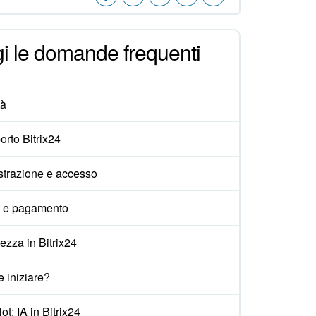
i le domande frequenti
tà
rto Bitrix24
strazione e accesso
i e pagamento
ezza in Bitrix24
 iniziare?
ot: IA in Bitrix24