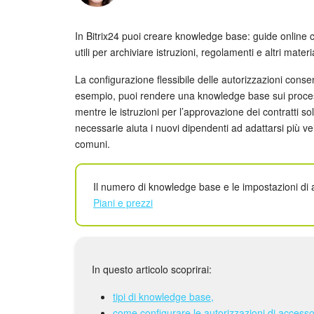
In Bitrix24 puoi creare knowledge base: guide online 
utili per archiviare istruzioni, regolamenti e altri materia
La configurazione flessibile delle autorizzazioni consen
esempio, puoi rendere una knowledge base sui processi 
mentre le istruzioni per l’approvazione dei contratti so
necessarie aiuta i nuovi dipendenti ad adattarsi più 
comuni.
Il numero di knowledge base e le impostazioni di
Piani e prezzi
In questo articolo scoprirai:
tipi di knowledge base,
come configurare le autorizzazioni di accesso