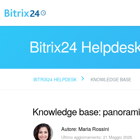
Bitrix24 Helpdes
BITRIX24 HELPDESK
KNOWLEDGE BASE
Knowledge base: panoram
Autore: Maria Rossini
Ultimo aggiornamento: 21 Maggio 2026