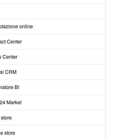
otazione online
act Center
s Center
isi CRM
ratore BI
x24 Market
e store
e store