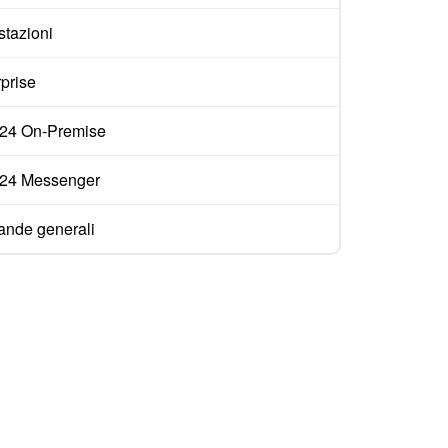
stazioni
prise
ix24 On-Premise
ix24 Messenger
nde generali