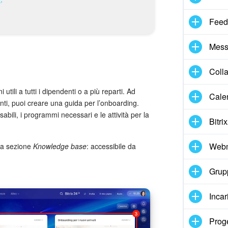
Feed
Mess
Coll
 utili a tutti i dipendenti o a più reparti. Ad
Cale
ti, puoi creare una guida per l’onboarding.
abili, i programmi necessari e le attività per la
Bitri
Webm
lla sezione
Knowledge base
: accessibile da
Grupp
Incar
Proge