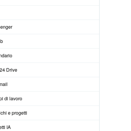
enger
ab
ndario
x24 Drive
ail
i di lavoro
ichi e progetti
tti IA