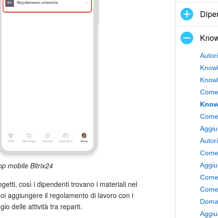
Dipe
Know
Autor
Knowl
Knowl
Come 
Know
Come 
Aggiu
Autor
Come 
p mobile Bitrix24
Aggiu
etti, così i dipendenti trovano i materiali nel
Come 
oi aggiungere il regolamento di lavoro con i
Doman
o delle attività tra reparti.
Aggiun
e