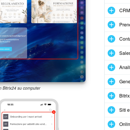
CRM
Pren
Cont
Sale
Anal
Gene
n Bitrix24 su computer
Bitri
Siti 
Onlin