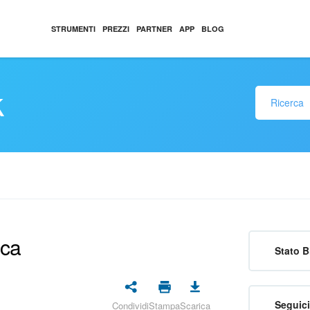
STRUMENTI
PREZZI
PARTNER
APP
BLOG
k
ica
Stato B
Seguici
Condividi
Stampa
Scarica