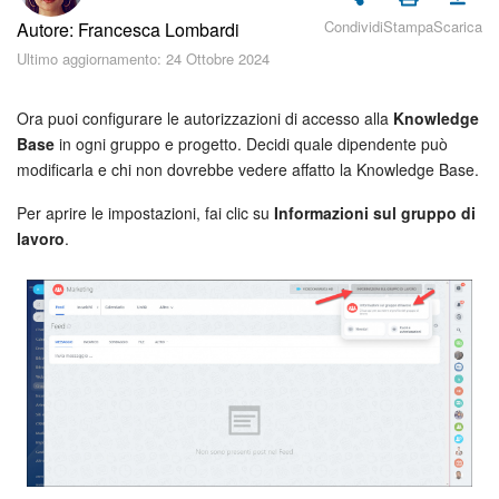
Piani e pagamento
Condividi
Stampa
Scarica
Autore: Francesca Lombardi
Ultimo aggiornamento: 24 Ottobre 2024
Sicurezza in Bitrix24
Come iniziare?
Ora puoi configurare le autorizzazioni di accesso alla
Knowledge
Base
in ogni gruppo e progetto. Decidi quale dipendente può
modificarla e chi non dovrebbe vedere affatto la Knowledge Base.
CoPilot: IA in Bitrix24
Per aprire le impostazioni, fai clic su
Informazioni sul gruppo di
Feed
lavoro
.
Messenger
Collab
Calendario
Bitrix24 Drive