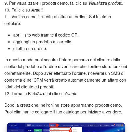
9. Per visualizzare i prodotti demo, fai clic su
Visualizza prodotti.
10. Fai clic su
Avanti.
Marketing
11. Verifica come il cliente effettua un ordine. Sul telefono
cellulare:
Gestione inventario
apri il sito web tramite il codice QR,
Telefonia
aggiungi un prodotto al carrello,
effettua un ordine.
Mio profilo
In questo modo puoi seguire l’intero percorso del cliente: dalla
scelta del prodotto all’ordine e verificare che l'online store funzioni
Impostazioni
correttamente. Dopo aver effettuato l’ordine, riceverai un SMS di
conferma e nel CRM verrà creato automaticamente un affare con
Enterprise
i dati del cliente e i prodotti.
12. Torna in Bitrix24 e fai clic su
Avanti
.
Bitrix24 On-Premise
Dopo la creazione, nell'online store appariranno prodotti demo.
Bitrix24 Messenger
Puoi eliminarli e collegare il tuo catalogo per iniziare a vendere.
Domande generali