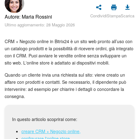
Piani e pagamento
Condividi
Stampa
Scarica
Autore: Maria Rossini
Sicurezza in Bitrix24
Ultimo aggiornamento: 28 Maggio 2026
Come iniziare?
CRM + Negozio online in Bitrix24 è un sito web pronto all’uso con
CoPilot: IA in Bitrix24
un catalogo prodotti e la possibilità di ricevere ordini, già integrato
con il CRM. Puoi avviare le vendite online senza sviluppare un
sito web. L'online store è adattato ai dispositivi mobili.
Feed
Quando un cliente invia una richiesta sul sito: viene creato un
Messenger
affare con prodotti e contatti. Se necessario, il dipendente può
intervenire: ad esempio per chiarire i dettagli o concordare la
Collab
consegna.
Calendario
In questo articolo scoprirai come:
Bitrix24 Drive
creare CRM + Negozio online,
configurare l'online store,