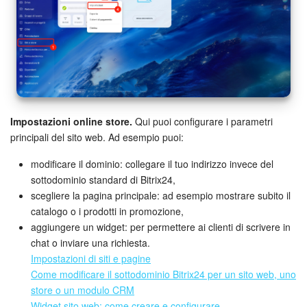
Impostazioni online store.
Qui puoi configurare i parametri
principali del sito web. Ad esempio puoi:
modificare il dominio: collegare il tuo indirizzo invece del
sottodominio standard di Bitrix24,
scegliere la pagina principale: ad esempio mostrare subito il
catalogo o i prodotti in promozione,
aggiungere un widget: per permettere ai clienti di scrivere in
chat o inviare una richiesta.
Impostazioni di siti e pagine
Come modificare il sottodominio Bitrix24 per un sito web, uno
store o un modulo CRM
Widget sito web: come creare e configurare