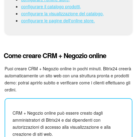
Webmail
configurare il catalogo prodotti,
configurare la visualizzazione del catalogo,
Gruppi di lavoro
configurare le pagine dell'online store.
Incarichi e progetti
Progetti IA
Come creare CRM + Negozio online
CRM
Puoi creare CRM + Negozio online in pochi minuti. Bitrix24 creerà
Prenotazione online
automaticamente un sito web con una struttura pronta e prodotti
demo: potrai aprirlo subito e verificare come i clienti effettuano gli
ordini.
Contact Center
Sales Center
CRM + Negozio online può essere creato dagli
Analisi CRM
amministratori di Bitrix24 e dai dipendenti con
autorizzazioni di accesso alla visualizzazione e alla
creazione di siti web.
Generatore BI