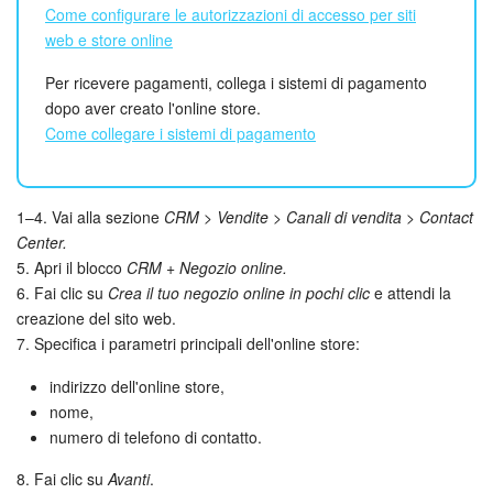
Come configurare le autorizzazioni di accesso per siti
web e store online
Bitrix24 Market
Per ricevere pagamenti, collega i sistemi di pagamento
Siti e store
dopo aver creato l'online store.
Come collegare i sistemi di pagamento
Online store
Dipendenti
1–4. Vai alla sezione
CRM > Vendite > Canali di vendita > Contact
Center.
Knowledge base
5. Apri il blocco
CRM + Negozio online.
6. Fai clic su
Crea il tuo negozio online in pochi clic
e attendi la
Firma elettronica
creazione del sito web.
7. Specifica i parametri principali dell'online store:
Firma elettronica per HR
indirizzo dell'online store,
nome,
Automazione
numero di telefono di contatto.
Flussi di lavoro
8. Fai clic su
Avanti
.