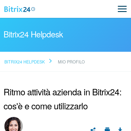
Bitrix24 Helpdesk
BITRIX24 HELPDESK
MIO PROFILO
Leggi le domande frequenti
Ritmo attività azienda in Bitrix24:
Novità
cos'è e come utilizzarlo
Supporto Bitrix24
Registrazione e accesso