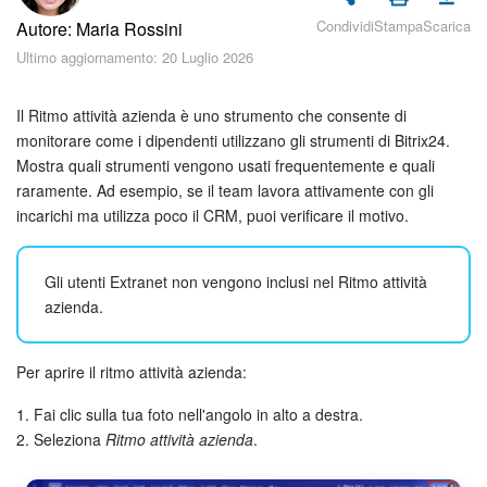
Piani e pagamento
Condividi
Stampa
Scarica
Autore: Maria Rossini
Ultimo aggiornamento: 20 Luglio 2026
Sicurezza in Bitrix24
Come iniziare?
Il Ritmo attività azienda è uno strumento che consente di
monitorare come i dipendenti utilizzano gli strumenti di Bitrix24.
Mostra quali strumenti vengono usati frequentemente e quali
CoPilot: IA in Bitrix24
raramente. Ad esempio, se il team lavora attivamente con gli
incarichi ma utilizza poco il CRM, puoi verificare il motivo.
Feed
Messenger
Gli utenti Extranet non vengono inclusi nel Ritmo attività
azienda.
Collab
Per aprire il ritmo attività azienda:
Calendario
1. Fai clic sulla tua foto nell'angolo in alto a destra.
Bitrix24 Drive
2. Seleziona
Ritmo attività azienda
.