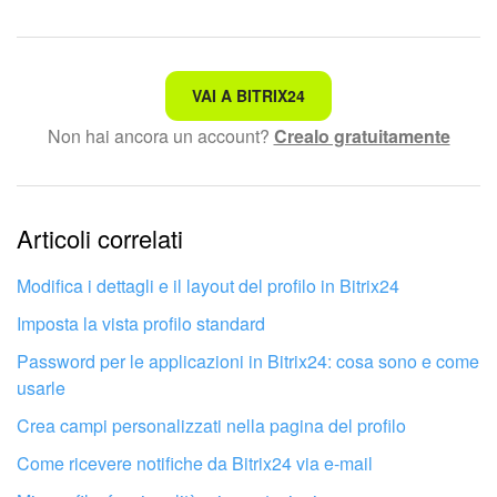
Non è quello che sto cercando.
VAI A BITRIX24
Non hai ancora un account?
Crealo gratuitamente
Testo complesso e incomprensibile
Le informazioni sono obsolete.
Articoli correlati
Troppo breve, ho bisogno di maggiori informazioni.
Non mi soddisfa come funziona questo strumento
Modifica i dettagli e il layout del profilo in Bitrix24
Imposta la vista profilo standard
Password per le applicazioni in Bitrix24: cosa sono e come
usarle
Crea campi personalizzati nella pagina del profilo
Come ricevere notifiche da Bitrix24 via e-mail