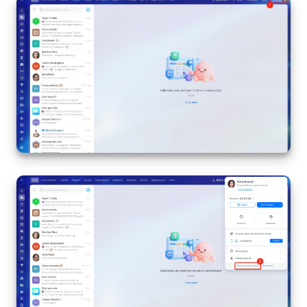
Webmail
Gruppi di lavoro
Incarichi e progetti
Progetti IA
CRM
Prenotazione online
Contact Center
Sales Center
Analisi CRM
Generatore BI