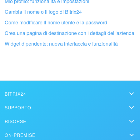
Mio profilo: funzionalità e impostazioni
Cambia il nome o il logo di Bitrix24
Come modificare il nome utente e la password
Crea una pagina di destinazione con i dettagli dell'azienda
Fai configurare il tuo Bitrix24 a un
Widget dipendente: nuova interfaccia e funzionalità
professionista locale
TROVA UN PARTNER BITRIX24 VICINO A ME
BITRIX24
Bitrix24
SUPPORTO
Prezzi
Helpdesk
RISORSE
Media kit
Webinar
Blog
Contatti
ON-PREMISE
Tutorial
Articoli