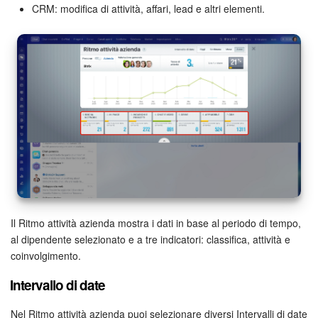
CRM: modifica di attività, affari, lead e altri elementi.
Marketing
Gestione inventario
Telefonia
Mio profilo
Impostazioni
Enterprise
Il Ritmo attività azienda mostra i dati in base al periodo di tempo,
Bitrix24 On-Premise
al dipendente selezionato e a tre indicatori: classifica, attività e
coinvolgimento.
Bitrix24 Messenger
Intervallo di date
Domande generali
Nel Ritmo attività azienda puoi selezionare diversi Intervalli di date