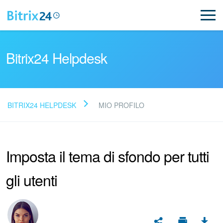
Bitrix24 Helpdesk
BITRIX24 HELPDESK
MIO PROFILO
Leggi le domande frequenti
Imposta il tema di sfondo per tutti
Novità
gli utenti
Supporto Bitrix24
Registrazione e accesso