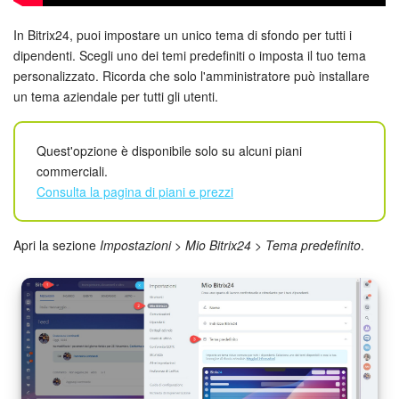
Webmail
In Bitrix24, puoi impostare un unico tema di sfondo per tutti i
Gruppi di lavoro
dipendenti. Scegli uno dei temi predefiniti o imposta il tuo tema
personalizzato. Ricorda che solo l'amministratore può installare
Incarichi e progetti
un tema aziendale per tutti gli utenti.
Progetti IA
Quest'opzione è disponibile solo su alcuni piani
commerciali.
CRM
Consulta la pagina di piani e prezzi
Prenotazione online
Apri la sezione
Impostazioni
>
Mio Bitrix24
>
Tema predefinito
.
Contact Center
Sales Center
Analisi CRM
Generatore BI