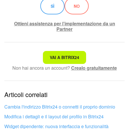
SÌ
NO
Ottieni assistenza per l’implementazione da un
Partner
Non è quello che sto cercando.
VAI A BITRIX24
Non hai ancora un account?
Crealo gratuitamente
Testo complesso e incomprensibile
Le informazioni sono obsolete.
Articoli correlati
Troppo breve, ho bisogno di maggiori informazioni.
Non mi soddisfa come funziona questo strumento
Cambia l'indirizzo Bitrix24 o connetti il proprio dominio
Modifica i dettagli e il layout del profilo in Bitrix24
Widget dipendente: nuova interfaccia e funzionalità