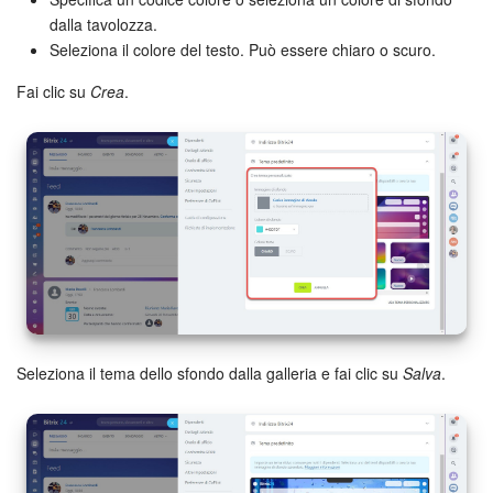
dalla tavolozza.
Marketing
Seleziona il colore del testo. Può essere chiaro o scuro.
Fai clic su
Crea
.
Gestione inventario
Telefonia
Mio profilo
Impostazioni
Enterprise
Bitrix24 On-Premise
Seleziona il tema dello sfondo dalla galleria e fai clic su
Salva
.
Bitrix24 Messenger
Domande generali