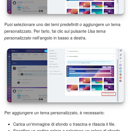
Bitrix24 Market
Puoi selezionare uno dei temi predefiniti o aggiungere un tema
Siti e store
personalizzato. Per farlo, fai clic sul pulsante
Usa tema
personalizzato
nell'angolo in basso a destra.
Online store
Dipendenti
Knowledge base
Firma elettronica
Firma elettronica per HR
Per aggiungere un tema personalizzato, è necessario:
Automazione
Carica un'immagine di sfondo o trascina e rilascia il file.
Flussi di lavoro
Specifica un codice colore o seleziona un colore di sfondo