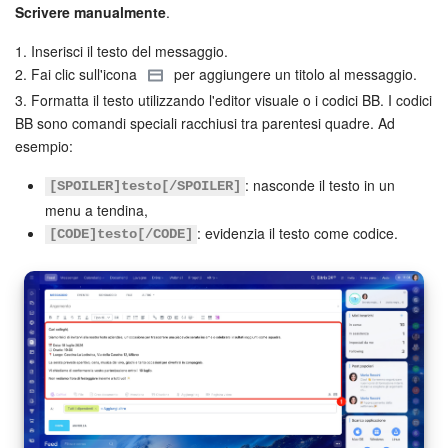
Scrivere manualmente
.
Bitrix24 Market
1. Inserisci il testo del messaggio.
2. Fai clic sull'icona
per aggiungere un titolo al messaggio.
Siti e store
3. Formatta il testo utilizzando l'editor visuale o i codici BB. I codici
BB sono comandi speciali racchiusi tra parentesi quadre. Ad
Online store
esempio:
: nasconde il testo in un
[SPOILER]testo[/SPOILER]
Dipendenti
menu a tendina,
: evidenzia il testo come codice.
[CODE]testo[/CODE]
Knowledge base
Firma elettronica
Firma elettronica per HR
Automazione
Flussi di lavoro