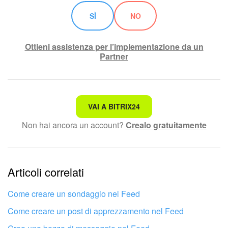
SÌ
NO
Ottieni assistenza per l’implementazione da un
Partner
Non è quello che sto cercando.
VAI A BITRIX24
Non hai ancora un account?
Crealo gratuitamente
Testo complesso e incomprensibile
Le informazioni sono obsolete.
Articoli correlati
Troppo breve, ho bisogno di maggiori informazioni.
Non mi soddisfa come funziona questo strumento
Come creare un sondaggio nel Feed
Come creare un post di apprezzamento nel Feed