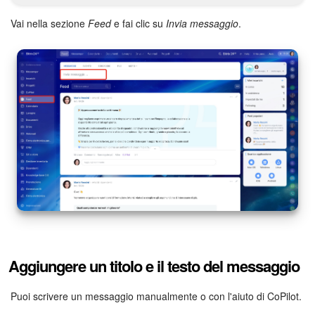
Webmail
Vai nella sezione
Feed
e fai clic su
Invia messaggio
.
Gruppi di lavoro
Incarichi e progetti
Progetti IA
CRM
Prenotazione online
Contact Center
Sales Center
Aggiungere un titolo e il testo del messaggio
Analisi CRM
Puoi scrivere un messaggio manualmente o con l'aiuto di CoPilot.
Generatore BI