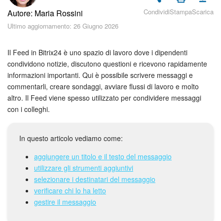
Piani e pagamento
Condividi
Stampa
Scarica
Autore: Maria Rossini
Ultimo aggiornamento: 26 Giugno 2026
Sicurezza in Bitrix24
Come iniziare?
Il Feed in Bitrix24 è uno spazio di lavoro dove i dipendenti
condividono notizie, discutono questioni e ricevono rapidamente
informazioni importanti. Qui è possibile scrivere messaggi e
CoPilot: IA in Bitrix24
commentarli, creare sondaggi, avviare flussi di lavoro e molto
altro. Il Feed viene spesso utilizzato per condividere messaggi
Feed
con i colleghi.
Messenger
In questo articolo vediamo come:
Collab
aggiungere un titolo e il testo del messaggio
utilizzare gli strumenti aggiuntivi
Calendario
selezionare i destinatari del messaggio
verificare chi lo ha letto
Bitrix24 Drive
gestire il messaggio