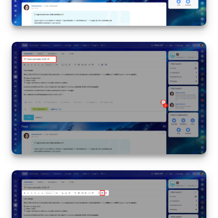
Marketing
Gestione inventario
Telefonia
Mio profilo
Impostazioni
Enterprise
Bitrix24 On-Premise
Bitrix24 Messenger
Domande generali