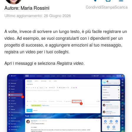
Piani e pagamento
Condividi
Stampa
Scarica
Autore: Maria Rossini
Ultimo aggiornamento: 26 Giugno 2026
Sicurezza in Bitrix24
Come iniziare?
A volte, invece di scrivere un lungo testo, è più facile registrare un
video. Ad esempio, se vuoi congratularti con i dipendenti per un
progetto di successo, e aggiungere emozioni al tuo messaggio,
CoPilot: IA in Bitrix24
registra un video per i tuoi colleghi.
Feed
Apri i messaggi e seleziona
Registra video
.
Messenger
Collab
Calendario
Bitrix24 Drive