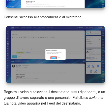
Webmail
Gruppi di lavoro
Consenti l'accesso alla fotocamera e al microfono.
Incarichi e progetti
Progetti IA
CRM
Prenotazione online
Contact Center
Sales Center
Registra il video e seleziona il destinatario: tutti i dipendenti, o un
Analisi CRM
gruppo di lavoro separato o uno personale. Fai clic su
Invia
e la
tua nota video apparirà nel Feed del destinatario.
Generatore BI