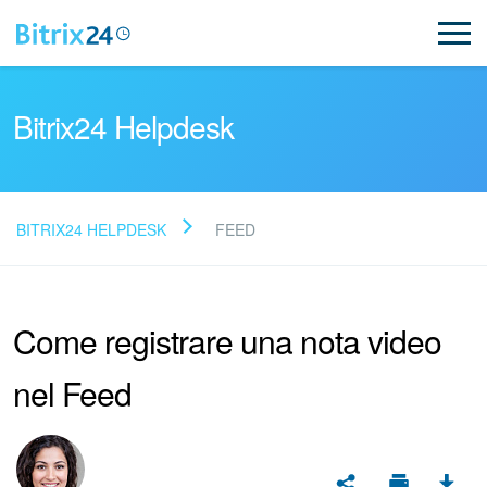
Bitrix24 Helpdesk
BITRIX24 HELPDESK
FEED
Leggi le domande frequenti
Come registrare una nota video
Novità
nel Feed
Supporto Bitrix24
Registrazione e accesso