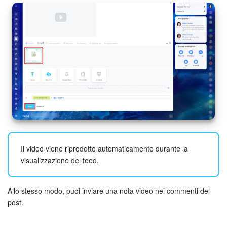
Bitrix24 Market
Siti e store
Online store
Dipendenti
Knowledge base
Firma elettronica
Il video viene riprodotto automaticamente durante la
visualizzazione del feed.
Firma elettronica per HR
Allo stesso modo, puoi inviare una nota video nei commenti del
Automazione
post.
Flussi di lavoro