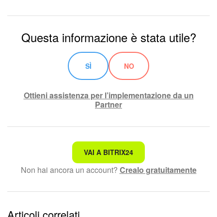
Marketing
Questa informazione è stata utile?
Gestione inventario
Telefonia
SÌ
NO
Mio profilo
Ottieni assistenza per l’implementazione da un
Partner
Impostazioni
Enterprise
Non è quello che sto cercando.
VAI A BITRIX24
Bitrix24 On-Premise
Non hai ancora un account?
Crealo gratuitamente
Testo complesso e incomprensibile
Bitrix24 Messenger
Le informazioni sono obsolete.
Domande generali
Articoli correlati
Troppo breve, ho bisogno di maggiori informazioni.