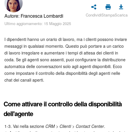
Piani e pagamento
Condividi
Stampa
Scarica
Autore: Francesca Lombardi
Sicurezza in Bitrix24
Ultimo aggiornamento: 15 Maggio 2025
Come iniziare?
I dipendenti hanno un orario di lavoro, ma i clienti possono inviare
CoPilot: IA in Bitrix24
messaggi in qualsiasi momento. Questo può portare a un carico
di lavoro irregolare e aumentare i tempi di attesa dei clienti in
coda. Se gli agenti sono assenti, puoi configurare la distribuzione
Feed
automatica delle conversazioni solo agli agenti disponibili. Ecco
come impostare il controllo della disponibilità degli agenti nelle
Messenger
chat dei canali aperti.
Collab
Come attivare il controllo della disponibilità
Calendario
dell'agente
Bitrix24 Drive
1-3. Vai nella sezione
CRM > Clienti > Contact Center
.