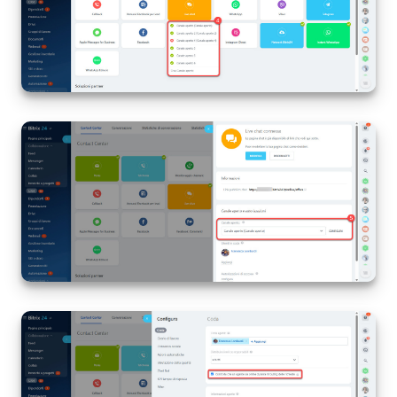
Bitrix24 Market
Siti e store
Online store
Dipendenti
Knowledge base
Firma elettronica
Firma elettronica per HR
Automazione
Flussi di lavoro