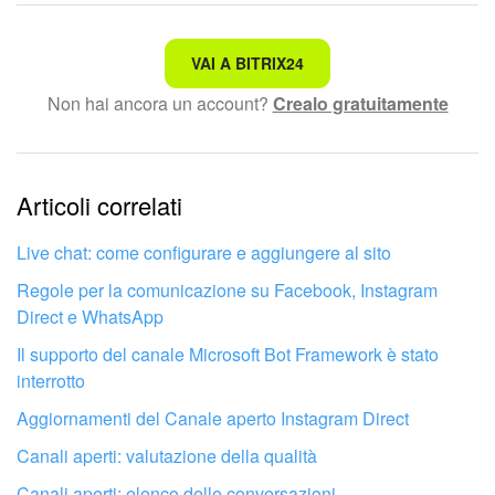
Non è quello che sto cercando.
VAI A BITRIX24
Non hai ancora un account?
Crealo gratuitamente
Testo complesso e incomprensibile
Le informazioni sono obsolete.
Articoli correlati
Troppo breve, ho bisogno di maggiori informazioni.
Non mi soddisfa come funziona questo strumento
Live chat: come configurare e aggiungere al sito
Regole per la comunicazione su Facebook, Instagram
Direct e WhatsApp
Il supporto del canale Microsoft Bot Framework è stato
interrotto
Aggiornamenti del Canale aperto Instagram Direct
Canali aperti: valutazione della qualità
Canali aperti: elenco delle conversazioni