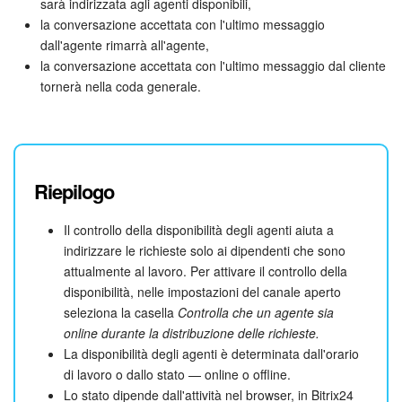
(Visualizza)
sarà indirizzata agli agenti disponibili,
.
6. Apri la scheda Sicurezza.
la conversazione accettata con l'ultimo messaggio
7. Imposta il valore nel campo
dall'agente rimarrà all'agente,
Tempo di sessione (minuti)
.
la conversazione accettata con l'ultimo messaggio dal cliente
tornerà nella coda generale.
Riepilogo
Il controllo della disponibilità degli agenti aiuta a
indirizzare le richieste solo ai dipendenti che sono
attualmente al lavoro. Per attivare il controllo della
disponibilità, nelle impostazioni del canale aperto
seleziona la casella
Controlla che un agente sia
online durante la distribuzione delle richieste.
La disponibilità degli agenti è determinata dall'orario
di lavoro o dallo stato — online o offline.
Lo stato dipende dall'attività nel browser, in Bitrix24