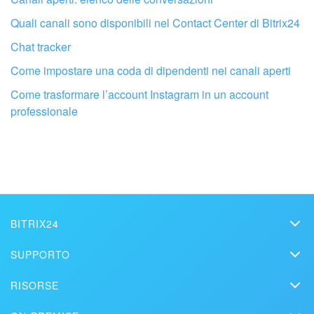
Quali canali sono disponibili nel Contact Center di Bitrix24
Chat tracker
Come impostare una coda di dipendenti nei canali aperti
Fai configurare il tuo Bitrix24 a un
professionista locale
Come trasformare l’account Instagram in un account
professionale
TROVA UN PARTNER BITRIX24 VICINO A ME
BITRIX24
Bitrix24
SUPPORTO
Prezzi
Helpdesk
RISORSE
Media kit
Webinar
Blog
Contatti