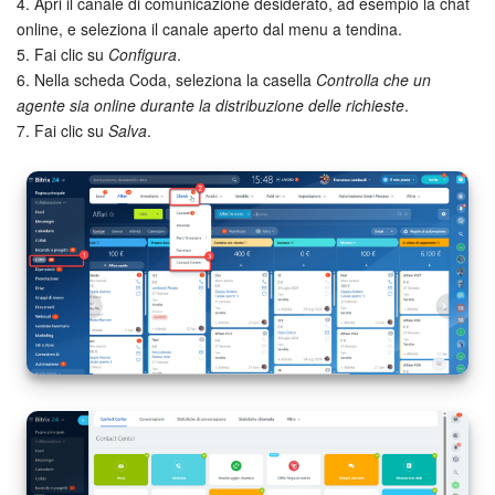
Webmail
4. Apri il canale di comunicazione desiderato, ad esempio la chat
online, e seleziona il canale aperto dal menu a tendina.
Gruppi di lavoro
5. Fai clic su
Configura
.
6. Nella scheda Coda, seleziona la casella
Controlla che un
agente sia online durante la distribuzione delle richieste
.
Incarichi e progetti
7. Fai clic su
Salva
.
Progetti IA
CRM
Prenotazione online
Contact Center
Sales Center
Analisi CRM
Generatore BI