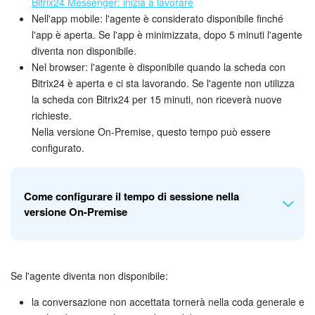
Bitrix24 Messenger: inizia a lavorare
Nell'app mobile: l'agente è considerato disponibile finché
l'app è aperta. Se l'app è minimizzata, dopo 5 minuti l'agente
diventa non disponibile.
Nel browser: l'agente è disponibile quando la scheda con
Bitrix24 è aperta e ci sta lavorando. Se l'agente non utilizza
la scheda con Bitrix24 per 15 minuti, non riceverà nuove
richieste.
Nella versione On-Premise, questo tempo può essere
configurato.
Come configurare il tempo di sessione nella
versione On-Premise
1-3. Vai nella sezione
Impostazioni > Utenti > Gruppi di
Se l'agente diventa non disponibile:
utenti
.
4-5. Seleziona il gruppo e
la conversazione non accettata tornerà nella coda generale e
fai clic su Menu (≡) > View