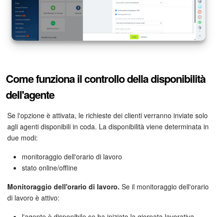
Marketing
Gestione inventario
Telefonia
Come funziona il controllo della disponibilità
Mio profilo
dell'agente
Impostazioni
Se l'opzione è attivata, le richieste dei clienti verranno inviate solo
agli agenti disponibili in coda. La disponibilità viene determinata in
Enterprise
due modi:
monitoraggio dell'orario di lavoro
Bitrix24 On-Premise
stato online/offline
Bitrix24 Messenger
Monitoraggio dell'orario di lavoro.
Se il monitoraggio dell'orario
di lavoro è attivo:
Domande generali
l'agente è disponibile se ha iniziato la giornata lavorativa,