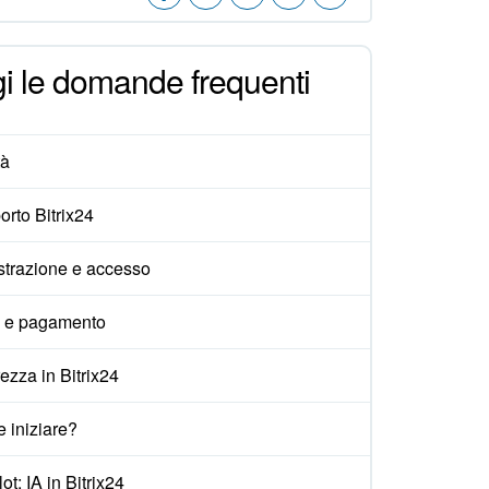
i le domande frequenti
tà
rto Bitrix24
strazione e accesso
i e pagamento
ezza in Bitrix24
 iniziare?
ot: IA in Bitrix24