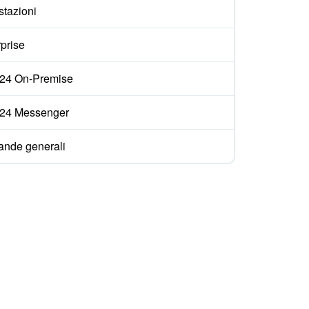
stazioni
prise
ix24 On-Premise
ix24 Messenger
nde generali