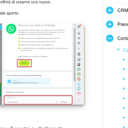
 offrirà di crearne uno nuovo.
CRM
ale aperto.
Pren
Cont
Ca