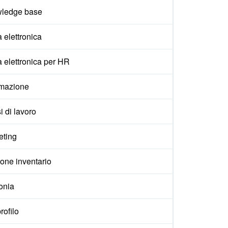
ledge base
 elettronica
 elettronica per HR
mazione
i di lavoro
eting
one inventario
onia
rofilo