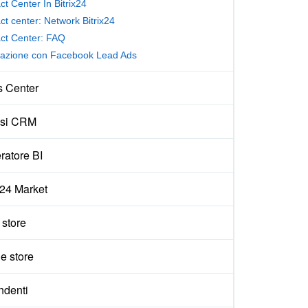
ct Center In Bitrix24
ct center: Network Bitrix24
ct Center: FAQ
razione con Facebook Lead Ads
s Center
isi CRM
ratore BI
x24 Market
e store
e store
ndenti