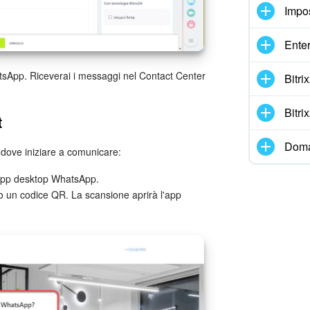
Impo
Enter
hatsApp. Riceverai i messaggi nel Contact Center
Bitr
Bitr
t
Doma
u dove iniziare a comunicare:
l'app desktop WhatsApp.
to un codice QR. La scansione aprirà l'app