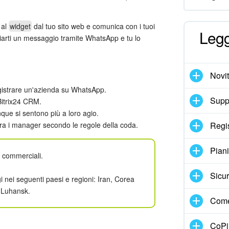
al
widget
dal tuo sito web e comunica con i tuoi
Legg
inviarti un messaggio tramite WhatsApp e tu lo
Novi
gistrare un'azienda su WhatsApp.
Suppo
 Bitrix24 CRM.
nque si sentono più a loro agio.
ra i manager secondo le regole della coda.
Regi
Pian
i commerciali.
Sicur
gi nei seguenti paesi e regioni: Iran, Corea
e Luhansk.
Come
CoPil