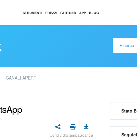
STRUMENTI
PREZZI
PARTNER
APP
BLOG
k
CANALI APERTI
atsApp
Stato B
Seguici
Condividi
Stampa
Scarica