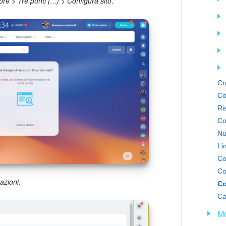
tore
>
Tre punti (...)
>
Configura sito
.
Cr
Co
Co
Nu
Li
azioni
.
Co
Ca
M