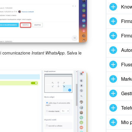
Know
Firma
Firma
Auto
 di comunicazione
Instant WhatsApp
. Salva le
Fluss
Mark
Gesti
Telef
Mio p