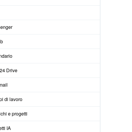
enger
ab
ndario
x24 Drive
ail
i di lavoro
ichi e progetti
tti IA