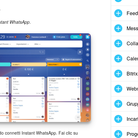
Feed
stant WhatsApp
.
Mess
Coll
Cale
Bitri
Webm
Grupp
Incar
do connetti Instant WhatsApp. Fai clic su
Proge