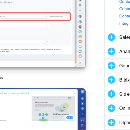
Conta
Conta
Conta
Integ
Sale
Anal
Gene
ca
.
Bitri
Siti 
Onlin
Dipe