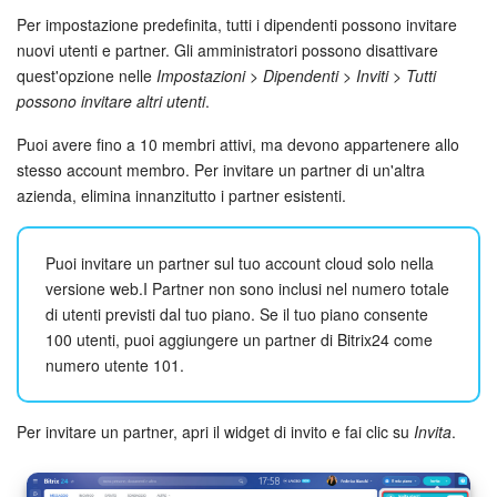
Per impostazione predefinita, tutti i dipendenti possono invitare
Bitrix24 Market
nuovi utenti e partner. Gli amministratori possono disattivare
quest'opzione nelle
Impostazioni
>
Dipendenti
>
Inviti
>
Tutti
Siti e store
possono invitare altri utenti
.
Puoi avere fino a 10 membri attivi, ma devono appartenere allo
Online store
stesso account membro. Per invitare un partner di un'altra
azienda, elimina innanzitutto i partner esistenti.
Dipendenti
Puoi invitare un partner sul tuo account cloud solo nella
Knowledge base
versione web.I Partner non sono inclusi nel numero totale
di utenti previsti dal tuo piano. Se il tuo piano consente
Firma elettronica
100 utenti, puoi aggiungere un partner di Bitrix24 come
numero utente 101.
Firma elettronica per HR
Automazione
Per invitare un partner, apri il widget di invito e fai clic su
Invita
.
Flussi di lavoro