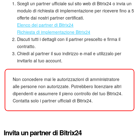
Webmail
Scegli un partner ufficiale sul sito web di Bitrix24 o invia un
modulo di richiesta di implementazione per ricevere fino a 5
Gruppi di lavoro
offerte dai nostri partner certificati.
Elenco dei partner di Bitrix24
Incarichi e progetti
Richiesta di implementazione Bitrix24
Discuti tutti i dettagli con il partner prescelto e firma il
Progetti IA
contratto.
Chiedi al partner il suo indirizzo e-mail e utilizzalo per
invitarlo al tuo account.
CRM
Prenotazione online
Non concedere mai le autorizzazioni di amministratore
alle persone non autorizzate. Potrebbero licenziare altri
Contact Center
dipendenti e assumere il pieno controllo del tuo Bitrix24.
Contatta solo i partner ufficiali di Bitrix24.
Sales Center
Analisi CRM
Invita un partner di Bitrix24
Generatore BI