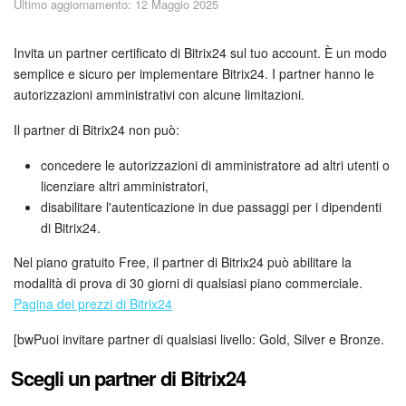
Ultimo aggiornamento: 12 Maggio 2025
Piani e pagamento
Sicurezza in Bitrix24
Invita un partner certificato di Bitrix24 sul tuo account. È un modo
semplice e sicuro per implementare Bitrix24. I partner hanno le
autorizzazioni amministrativi con alcune limitazioni.
Come iniziare?
Il partner di Bitrix24 non può:
CoPilot: IA in Bitrix24
concedere le autorizzazioni di amministratore ad altri utenti o
Feed
licenziare altri amministratori,
disabilitare l'autenticazione in due passaggi per i dipendenti
di Bitrix24.
Messenger
Nel piano gratuito Free, il partner di Bitrix24 può abilitare la
Collab
modalità di prova di 30 giorni di qualsiasi piano commerciale.
Pagina dei prezzi di Bitrix24
Calendario
[bwPuoi invitare partner di qualsiasi livello: Gold, Silver e Bronze.
Bitrix24 Drive
Scegli un partner di Bitrix24