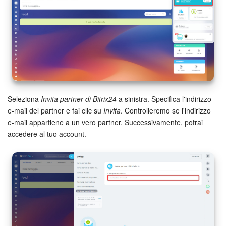
Marketing
Gestione inventario
Telefonia
Mio profilo
Seleziona
Invita partner di Bitrix24
a sinistra. Specifica l'indirizzo
e-mail del partner e fai clic su
Invita
. Controlleremo se l'indirizzo
Impostazioni
e-mail appartiene a un vero partner. Successivamente, potrai
accedere al tuo account.
Enterprise
Bitrix24 On-Premise
Bitrix24 Messenger
Domande generali