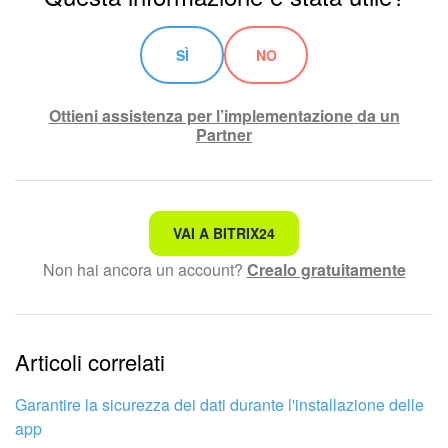
SÌ
NO
Ottieni assistenza per l’implementazione da un
Partner
Non è quello che sto cercando.
VAI A BITRIX24
Non hai ancora un account?
Crealo gratuitamente
Testo complesso e incomprensibile
Le informazioni sono obsolete.
Articoli correlati
Troppo breve, ho bisogno di maggiori informazioni.
Non mi soddisfa come funziona questo strumento
Garantire la sicurezza dei dati durante l'installazione delle
app