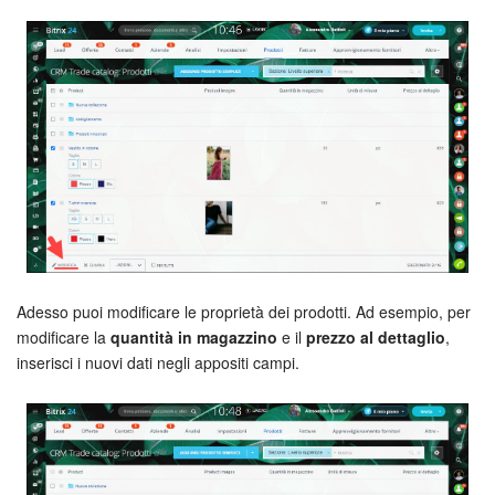
Bitrix24 Market
Siti e store
Online store
Dipendenti
Knowledge base
Adesso puoi modificare le proprietà dei prodotti. Ad esempio, per
Firma elettronica
modificare la
quantità in magazzino
e il
prezzo al dettaglio
,
inserisci i nuovi dati negli appositi campi.
Firma elettronica per HR
Automazione
Flussi di lavoro