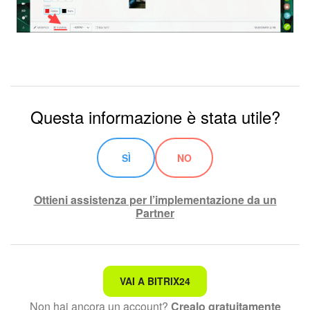
Questa informazione è stata utile?
SÌ
NO
Ottieni assistenza per l’implementazione da un
Partner
Non è quello che sto cercando.
VAI A BITRIX24
Non hai ancora un account?
Crealo gratuitamente
Testo complesso e incomprensibile