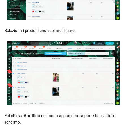
Webmail
Gruppi di lavoro
Incarichi e progetti
Seleziona i prodotti che vuoi modificare.
Progetti IA
CRM
Prenotazione online
Contact Center
Sales Center
Analisi CRM
Fai clic su
Modifica
nel menu apparso nella parte bassa dello
schermo.
Generatore BI