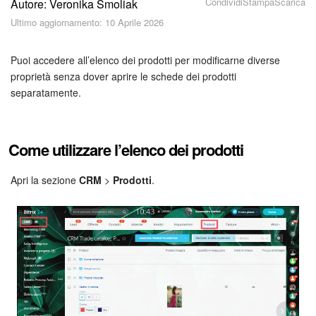
Condividi
Stampa
Scarica
Autore: Veronika Smoliak
Piani e pagamento
Ultimo aggiornamento: 10 Aprile 2026
Sicurezza in Bitrix24
Puoi accedere all’elenco dei prodotti per modificarne diverse
Come iniziare?
proprietà senza dover aprire le schede dei prodotti
separatamente.
CoPilot: IA in Bitrix24
Feed
Come utilizzare l’elenco dei prodotti
Messenger
Apri la sezione
CRM
>
Prodotti
.
Collab
Calendario
Bitrix24 Drive