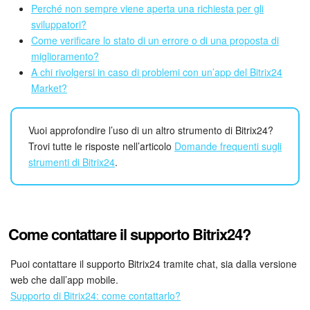
Webmail
Perché non sempre viene aperta una richiesta per gli
sviluppatori?
Gruppi di lavoro
Come verificare lo stato di un errore o di una proposta di
miglioramento?
Incarichi e progetti
A chi rivolgersi in caso di problemi con un’app del Bitrix24
Market?
Progetti IA
Vuoi approfondire l’uso di un altro strumento di Bitrix24?
CRM
Trovi tutte le risposte nell’articolo
Domande frequenti sugli
strumenti di Bitrix24
.
Prenotazione online
Contact Center
Come contattare il supporto Bitrix24?
Sales Center
Puoi contattare il supporto Bitrix24 tramite chat, sia dalla versione
Analisi CRM
web che dall’app mobile.
Supporto di Bitrix24: come contattarlo?
Generatore BI