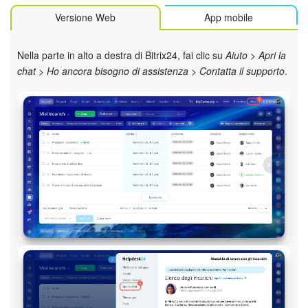
Versione Web
App mobile
Bitrix24 Market
Nella parte in alto a destra di Bitrix24, fai clic su
Aiuto > Apri la
Siti e store
chat > Ho ancora bisogno di assistenza > Contatta il supporto
.
Online store
Dipendenti
Knowledge base
Firma elettronica
Firma elettronica per HR
Automazione
Flussi di lavoro