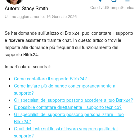
Piani e pagamento
Condividi
Stampa
Scarica
Autore: Stacy Smith
Ultimo aggiornamento: 16 Gennaio 2026
Sicurezza in Bitrix24
Come iniziare?
Se hai domande sull’utilizzo di Bitrix24, puoi contattare il supporto
e ricevere assistenza tramite chat. In questo articolo trovi le
risposte alle domande più frequenti sul funzionamento del
CoPilot: IA in Bitrix24
supporto Bitrix24.
Feed
In particolare, scoprirai:
Messenger
Come contattare il supporto Bitrix24?
Come inviare più domande contemporaneamente al
supporto?
Collab
Gli specialisti del supporto possono accedere al tuo Bitrix24?
È possibile contattare direttamente il supporto tecnico?
Calendario
Gli specialisti del supporto possono personalizzare il tuo
Bitrix24?
Bitrix24 Drive
Quali richieste sui flussi di lavoro vengono gestite dal
supporto?