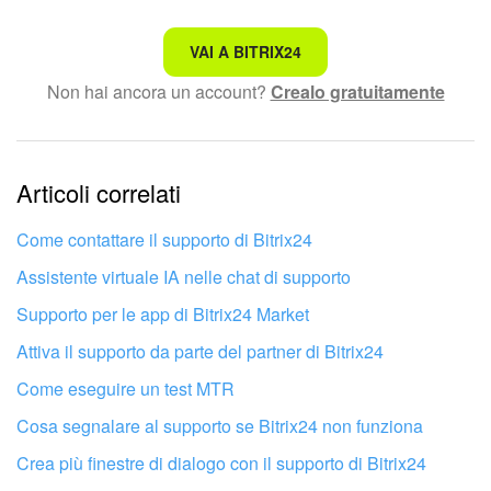
Non è quello che sto cercando.
VAI A BITRIX24
Non hai ancora un account?
Crealo gratuitamente
Testo complesso e incomprensibile
Le informazioni sono obsolete.
Articoli correlati
Troppo breve, ho bisogno di maggiori informazioni.
Non mi soddisfa come funziona questo strumento
Come contattare il supporto di Bitrix24
Assistente virtuale IA nelle chat di supporto
Supporto per le app di Bitrix24 Market
Attiva il supporto da parte del partner di Bitrix24
Come eseguire un test MTR
Cosa segnalare al supporto se Bitrix24 non funziona
Crea più finestre di dialogo con il supporto di Bitrix24