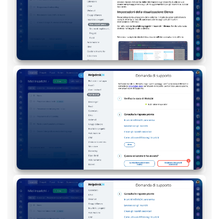
Marketing
Gestione inventario
Telefonia
Mio profilo
Impostazioni
Enterprise
Bitrix24 On-Premise
Bitrix24 Messenger
Domande generali