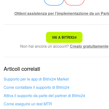
Ottieni assistenza per l’implementazione da un Part
Non è quello che sto cercando.
VAI A BITRIX24
Non hai ancora un account?
Crealo gratuitamente
Testo complesso e incomprensibile
Le informazioni sono obsolete.
Articoli correlati
Troppo breve, ho bisogno di maggiori informazioni.
Non mi soddisfa come funziona questo strumento
Supporto per le app di Bitrix24 Market
Come contattare il supporto di Bitrix24
Attiva il supporto da parte del partner di Bitrix24
Come eseguire un test MTR