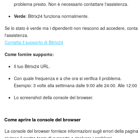
problema presto. Non è necessario contattare l'assistenza.
Marketing
Verde
: Bitrix24 funziona normalmente.
Gestione inventario
Se lo stato è verde ma i dipendenti non riescono ad accedere, conta
l'assistenza.
Telefonia
Contatta il supporto di Bitrix24
Come fornire supporto:
Mio profilo
Il tuo Bitrix24 URL.
Impostazioni
Con quale frequenza e a che ora si verifica il problema.
Esempio: 3 volte alla settimana dalle 9:00 alle 24:00. Alle 12:0
Enterprise
Lo screenshot della console del browser.
Bitrix24 On-Premise
Bitrix24 Messenger
Come aprire la console del browser
La console del browser fornisce informazioni sugli errori della pagi
Domande generali