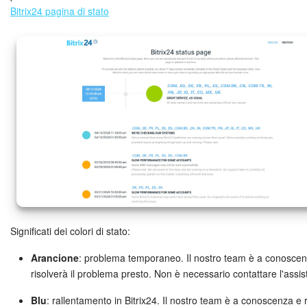
Bitrix24 pagina di stato
Bitrix24 Market
Siti e store
Online store
Dipendenti
Knowledge base
Firma elettronica
Firma elettronica per HR
Significati dei colori di stato:
Arancione
: problema temporaneo. Il nostro team è a conosce
Automazione
risolverà il problema presto. Non è necessario contattare l'assis
Flussi di lavoro
Blu
: rallentamento in Bitrix24. Il nostro team è a conoscenza e ri