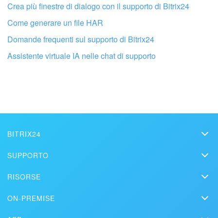
Crea più finestre di dialogo con il supporto di Bitrix24
Come generare un file HAR
Domande frequenti sul supporto di Bitrix24
Assistente virtuale IA nelle chat di supporto
Fai configurare il tuo Bitrix24 a un
professionista locale
BITRIX24
TROVA UN PARTNER BITRIX24 VICINO A ME
Bitrix24
SUPPORTO
Prezzi
Helpdesk
RISORSE
Media kit
Webinar
Blog
Contatti
ON-PREMISE
Tutorial
Articoli
Edizione On-premise
Sulla stampa
Contatta il supporto