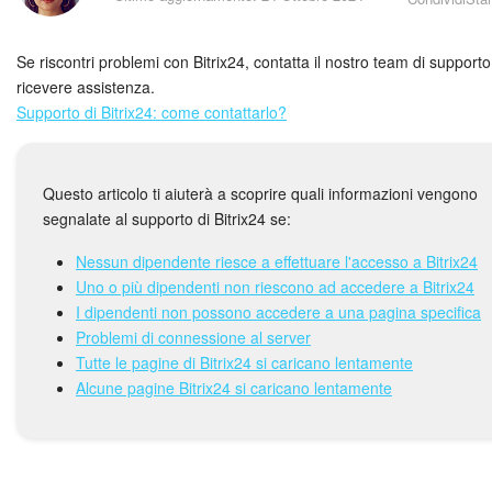
Piani e pagamento
Se riscontri problemi con Bitrix24, contatta il nostro team di supporto
Sicurezza in Bitrix24
ricevere assistenza.
Supporto di Bitrix24: come contattarlo?
Come iniziare?
CoPilot: IA in Bitrix24
Questo articolo ti aiuterà a scoprire quali informazioni vengono
segnalate al supporto di Bitrix24 se:
Feed
Nessun dipendente riesce a effettuare l'accesso a Bitrix24
Messenger
Uno o più dipendenti non riescono ad accedere a Bitrix24
I dipendenti non possono accedere a una pagina specifica
Collab
Problemi di connessione al server
Tutte le pagine di Bitrix24 si caricano lentamente
Calendario
Alcune pagine Bitrix24 si caricano lentamente
Bitrix24 Drive