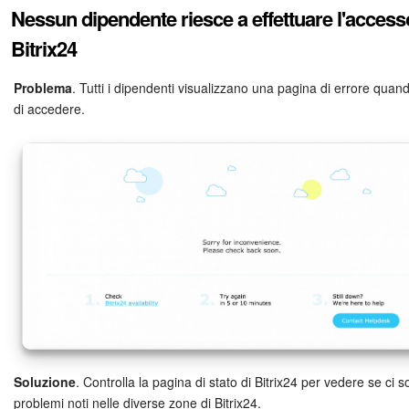
Webmail
Nessun dipendente riesce a effettuare l'access
Bitrix24
Gruppi di lavoro
Problema
. Tutti i dipendenti visualizzano una pagina di errore quan
Incarichi e progetti
di accedere.
Progetti IA
CRM
Prenotazione online
Contact Center
Sales Center
Analisi CRM
Soluzione
. Controlla la pagina di stato di Bitrix24 per vedere se ci 
Generatore BI
problemi noti nelle diverse zone di Bitrix24.