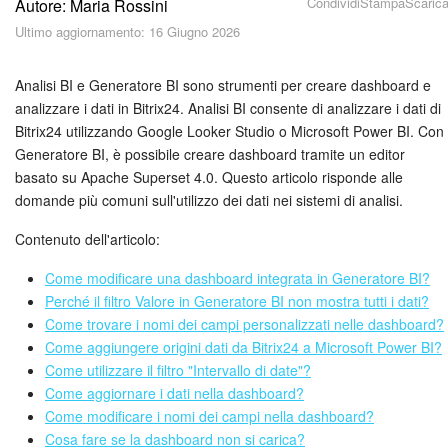
Condividi
Stampa
Scaric
Autore: Maria Rossini
Piani e pagamento
Ultimo aggiornamento: 16 Giugno 2026
Sicurezza in Bitrix24
Analisi BI e Generatore BI sono strumenti per creare dashboard e
Come iniziare?
analizzare i dati in Bitrix24. Analisi BI consente di analizzare i dati di
Bitrix24 utilizzando Google Looker Studio o Microsoft Power BI. Con
Generatore BI, è possibile creare dashboard tramite un editor
CoPilot: IA in Bitrix24
basato su Apache Superset 4.0. Questo articolo risponde alle
domande più comuni sull'utilizzo dei dati nei sistemi di analisi.
Feed
Contenuto dell'articolo:
Messenger
Come modificare una dashboard integrata in Generatore BI?
Perché il filtro Valore in Generatore BI non mostra tutti i dati?
Collab
Come trovare i nomi dei campi personalizzati nelle dashboard?
Come aggiungere origini dati da Bitrix24 a Microsoft Power BI?
Calendario
Come utilizzare il filtro "Intervallo di date"?
Come aggiornare i dati nella dashboard?
Bitrix24 Drive
Come modificare i nomi dei campi nella dashboard?
Cosa fare se la dashboard non si carica?