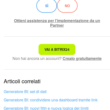
SÌ
NO
Ottieni assistenza per l’implementazione da un
Partner
Non è quello che sto cercando.
VAI A BITRIX24
Non hai ancora un account?
Crealo gratuitamente
Testo complesso e incomprensibile
Le informazioni sono obsolete.
Articoli correlati
Troppo breve, ho bisogno di maggiori informazioni.
Non mi soddisfa come funziona questo strumento
Generatore BI: set di dati
Generatore BI: condividere una dashboard tramite link
Generatore BI: nuovi filtri e nuova logica dei limiti