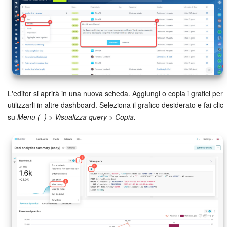
Bitrix24 Market
Siti e store
Online store
L'editor si aprirà in una nuova scheda. Aggiungi o copia i grafici per
Dipendenti
utilizzarli in altre dashboard. Seleziona il grafico desiderato e fai clic
su
Menu (≡) > Visualizza query > Copia.
Knowledge base
Firma elettronica
Firma elettronica per HR
Automazione
Flussi di lavoro