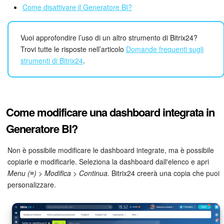
Webmail
Come disattivare il Generatore BI?
Gruppi di lavoro
Vuoi approfondire l’uso di un altro strumento di Bitrix24?
Trovi tutte le risposte nell’articolo
Domande frequenti sugli
Incarichi e progetti
strumenti di Bitrix24
.
Progetti IA
CRM
Come modificare una dashboard integrata in
Prenotazione online
Generatore BI?
Contact Center
Non è possibile modificare le dashboard integrate, ma è possibile
copiarle e modificarle. Seleziona la dashboard dall'elenco e apri
Sales Center
Menu (≡) > Modifica > Continua.
Bitrix24 creerà una copia che puoi
personalizzare.
Analisi CRM
Generatore BI