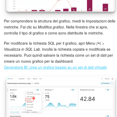
Marketing
Per comprendere la struttura del grafico, rivedi le impostazioni delle
Gestione inventario
metriche. Fai clic su
Modifica grafico
. Nella finestra che si apre,
controlla il tipo di grafico e come sono distribuite le metriche.
Telefonia
Per modificare la richiesta SQL per il grafico, apri
Menu (≡) >
Mio profilo
Visualizza in SQL Lab.
Incolla la richiesta copiata e modificala se
necessario. Puoi quindi salvare la richiesta come un set di dati per
Impostazioni
creare un nuovo grafico per la dashboard.
Generatore BI: crea un grafico basato su un set di dati virtuale
Enterprise
Bitrix24 On-Premise
Bitrix24 Messenger
Domande generali