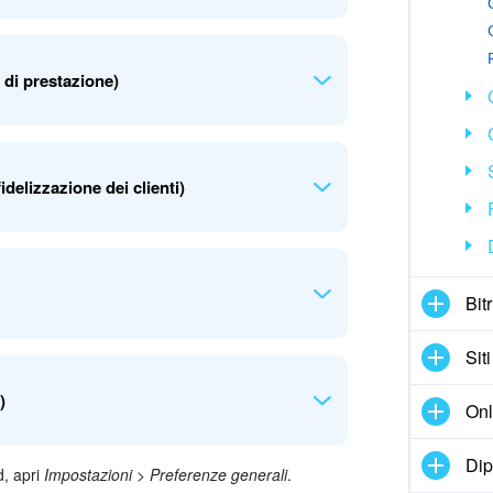
 affari, aiutandoti a identificare le tendenze e
 di prestazione)
atori di velocità e qualità della chiusura degli
 tuoi dipendenti.
e ti consentirà di valutare le prestazioni
elizzazione dei clienti)
cui sono stati chiusi ti aiuteranno a trovare i
zione e l'abbandono dei clienti. Mostra i dati
Bit
tenuti, restituiti e abbandonati.
Siti
r categoria di prodotto e l'andamento dei
)
Onl
 valutare l'efficacia dei prezzi e l'impatto delle
Dip
d, apri
Impostazioni
>
Preferenze generali
.
viati e completati, il numero di dipendenti