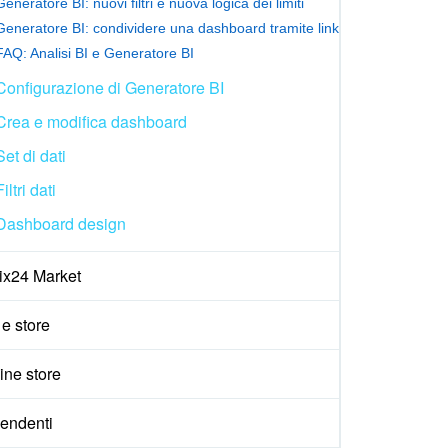
Generatore BI: nuovi filtri e nuova logica dei limiti
Generatore BI: condividere una dashboard tramite link
FAQ: Analisi BI e Generatore BI
Configurazione di Generatore BI
Crea e modifica dashboard
Set di dati
Filtri dati
Dashboard design
rix24 Market
 e store
ine store
endenti