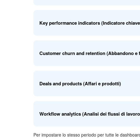
canali e campagne.
Questa dashboard mostrerà il numero e lo stato degli
Key performance indicators (Indicatore chiave
le possibili deviazioni nelle vendite. Inoltre, gli indic
affari ti permetteranno di valutare le prestazioni dei
Questa dashboard mostrerà la dinamica delle entrate 
Customer churn and retention (Abbandono e fid
dell'azienda. I dati sul numero di affari e sull'ora in 
punti deboli nei tuoi processi di vendita.
Questa dashboard ti aiuta a comprendere la fidelizza
Deals and products (Affari e prodotti)
in periodi diversi per categorie di clienti: nuovi, man
Questa dashboard mostra il volume delle vendite pe
Workflow analytics (Analisi dei flussi di lavoro
ricavi. Include le entrate con sconti, in modo da poter
promozioni sulle vendite.
Per impostare lo stesso periodo per tutte le dashboar
La dashboard mostra il numero di flussi di lavoro av