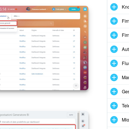
dati ti aiutano a valutare l'efficacia del
Kn
catena di approvazione.
Fir
Fir
Au
Flu
Mar
Ges
Tel
Mio