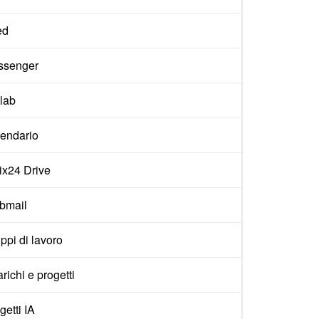
ed
ssenger
lab
endario
rix24 Drive
bmail
ppi di lavoro
arichi e progetti
getti IA