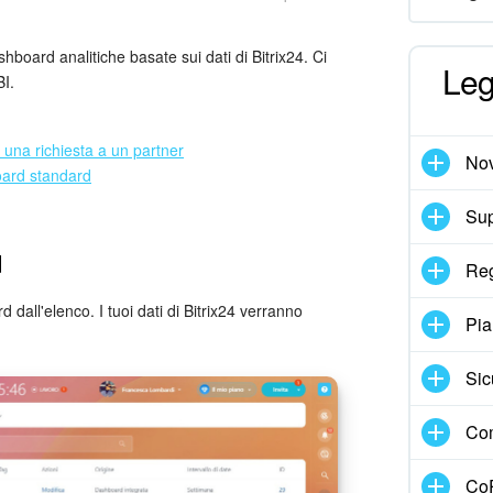
board analitiche basate sui dati di Bitrix24. Ci
Leg
BI.
 una richiesta a un partner
Nov
oard standard
Sup
d
Reg
dall'elenco. I tuoi dati di Bitrix24 verranno
Pia
Sic
Com
CoP