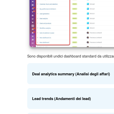
Sono disponibili undici dashboard standard da utilizza
Deal analytics summary (Analisi degli affari)
Questa dashboard mostrerà il quadro generale delle ve
redditività mensile e l'efficacia dei canali di acquisi
Lead trends (Andamenti dei lead)
canali di acquisizione clienti di successo e i periodi 
migliorare la pianificazione e la strategia di vendita