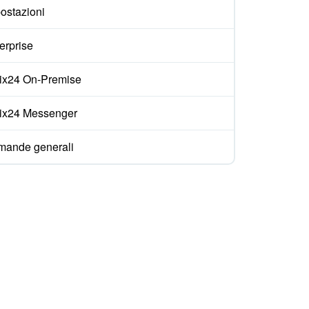
ostazioni
erprise
rix24 On-Premise
rix24 Messenger
ande generali