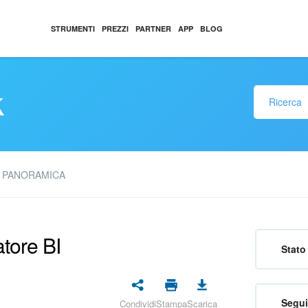
STRUMENTI
PREZZI
PARTNER
APP
BLOG
k
PANORAMICA
atore BI
Stato 
Segui
Condividi
Stampa
Scarica