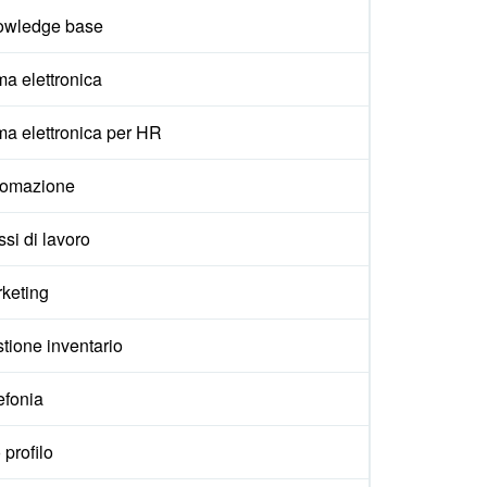
owledge base
ma elettronica
ma elettronica per HR
tomazione
ssi di lavoro
keting
tione inventario
efonia
 profilo