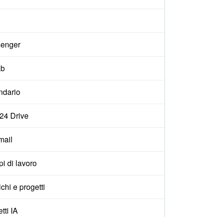
enger
ab
ndario
x24 Drive
ail
i di lavoro
ichi e progetti
tti IA