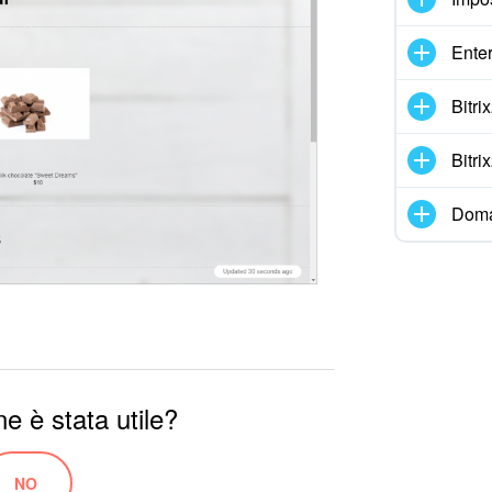
Enter
Bitr
Bitr
Doma
e è stata utile?
NO