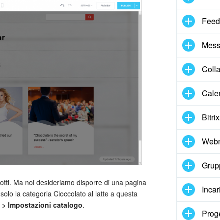
Feed
Mess
Coll
Cale
Bitri
Webm
Grupp
odotti. Ma noi desideriamo disporre di una pagina
Incar
olo la categoria Cioccolato al latte a questa
 > Impostazioni catalogo
.
Proge