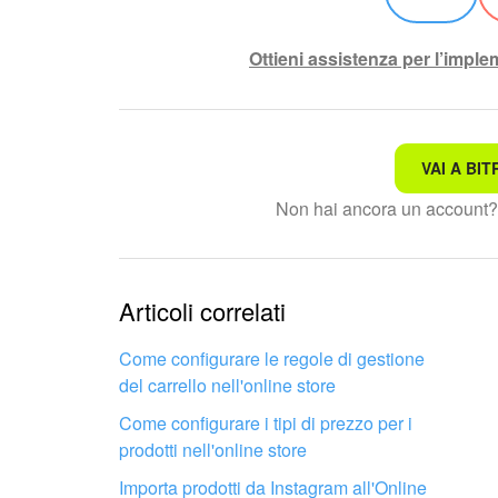
Ottieni assistenza per l’impl
VAI A BIT
Non è quello che sto cerc
Non hai ancora un account
Testo complesso e incomp
Le informazioni sono obso
Articoli correlati
Troppo breve, ho bisogno 
Come configurare le regole di gestione
del carrello nell'online store
Non mi soddisfa come fun
Come configurare i tipi di prezzo per i
prodotti nell'online store
Importa prodotti da Instagram all'Online