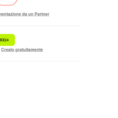
ementazione da un Partner
RIX24
ando.
?
Crealo gratuitamente
rensibile
lete.
di maggiori informazioni.
ziona questo strumento