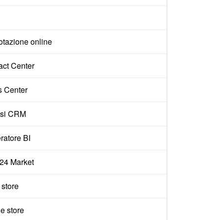
otazione online
act Center
s Center
isi CRM
ratore BI
x24 Market
e store
e store