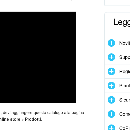
Legg
Novi
Suppo
Regi
Pian
Sicur
e
, devi aggiungere questo catalogo alla pagina
Come
line store > Prodotti
.
CoPil