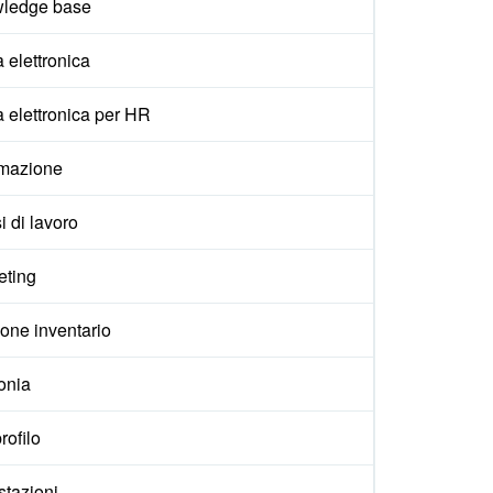
ledge base
 elettronica
 elettronica per HR
mazione
i di lavoro
eting
one inventario
onia
rofilo
stazioni