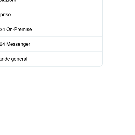
prise
ix24 On-Premise
ix24 Messenger
nde generali