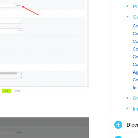
Pr
Ca
Co
Co
Ag
Im
Ge
Im
Dipe