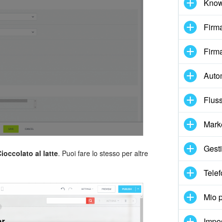
Know
Firma
Firma
Auto
Fluss
Mark
Gesti
ioccolato al latte
. Puoi fare lo stesso per altre
Telef
Mio p
Impo