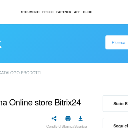
STRUMENTI
PREZZI
PARTNER
APP
BLOG
k
CATALOGO PRODOTTI
na Online store Bitrix24
Stato B
Seguici
Condividi
Stampa
Scarica