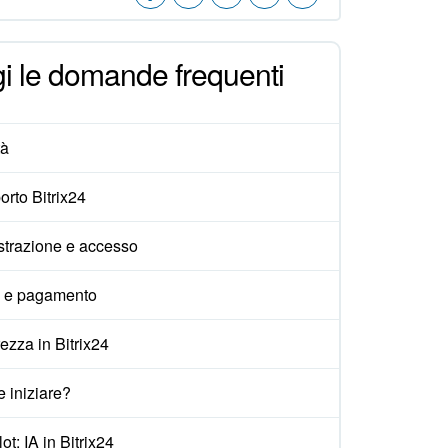
i le domande frequenti
tà
rto Bitrix24
strazione e accesso
i e pagamento
ezza in Bitrix24
 iniziare?
ot: IA in Bitrix24