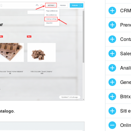
CRM
Pren
Cont
Sale
Anal
Gene
Bitri
Siti 
atalogo
.
Onlin