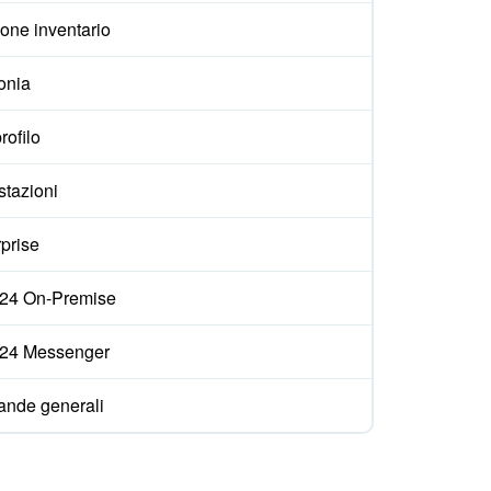
one inventario
onia
rofilo
stazioni
prise
ix24 On-Premise
ix24 Messenger
nde generali