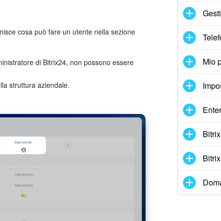
Gesti
inisce cosa può fare un utente nella sezione
Telef
Mio p
mministratore di Bitrix24, non possono essere
Impo
la struttura aziendale.
Enter
Bitr
Bitr
Doma