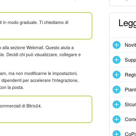
Legg
enti in modo graduale. Ti chiediamo di
Novi
sso alla sezione Webmail. Questo aiuta a
le. Decidi chi può visualizzare, collegare e
Suppo
team, ma non modificarne le impostazioni,
Regi
i dipendenti per accelerare l'integrazione,
con la posta.
Pian
Sicur
ommerciali di Bitrix24.
Come
CoPil