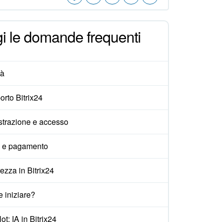
i le domande frequenti
tà
rto Bitrix24
strazione e accesso
i e pagamento
ezza in Bitrix24
 iniziare?
ot: IA in Bitrix24