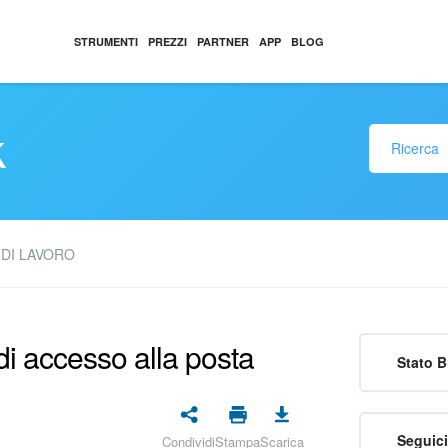
STRUMENTI
PREZZI
PARTNER
APP
BLOG
k
 DI LAVORO
di accesso alla posta
Stato B
Seguici
Condividi
Stampa
Scarica