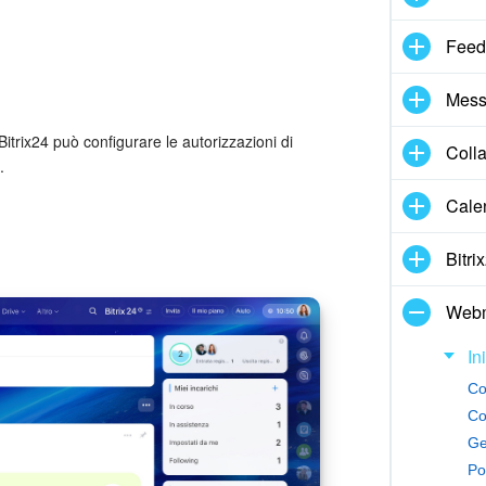
Feed
Mess
Bitrix24 può configurare le autorizzazioni di
Coll
.
Cale
Bitri
Webm
In
Co
Co
Ge
Po