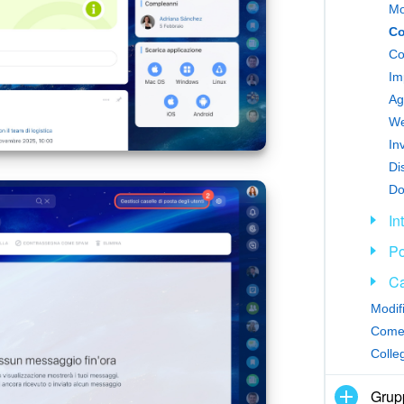
Mo
Co
Co
Im
Ag
We
In
Di
Do
In
Po
Ca
Colleg
Grupp