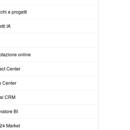
ichi e progetti
tti IA
otazione online
act Center
s Center
isi CRM
ratore BI
x24 Market