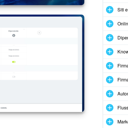
Siti 
Onlin
Dipe
Know
Firma
Firma
Auto
Fluss
Mark