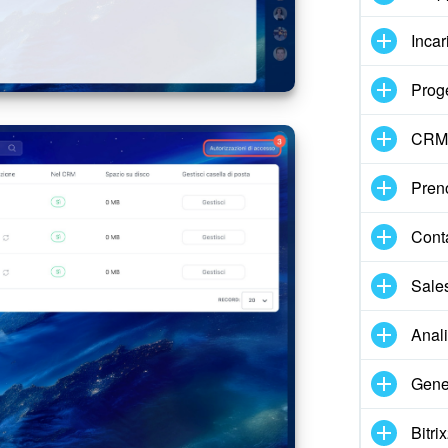
Incar
Proge
CRM
Pren
Cont
Sale
Anal
Gene
Bitri