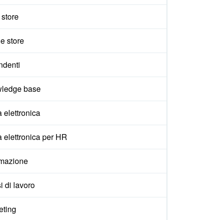
e store
e store
ndenti
ledge base
 elettronica
 elettronica per HR
mazione
i di lavoro
eting