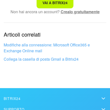
Non è quello che sto cercando.
VAI A BITRIX24
Non hai ancora un account?
Crealo gratuitamente
Testo complesso e incomprensibile
Le informazioni sono obsolete.
Articoli correlati
Troppo breve, ho bisogno di maggiori informazioni.
Non mi soddisfa come funziona questo strumento
Modifiche alla connessione: Microsoft Office365 e
Exchange Online mail
Collega la casella di posta Gmail a Bitrix24
BITRIX24
Bitrix24
SUPPORTO