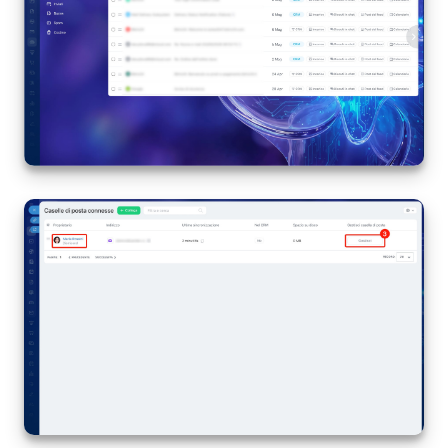
Marketing
Gestione inventario
Telefonia
Mio profilo
Impostazioni
Enterprise
Bitrix24 On-Premise
Bitrix24 Messenger
Domande generali