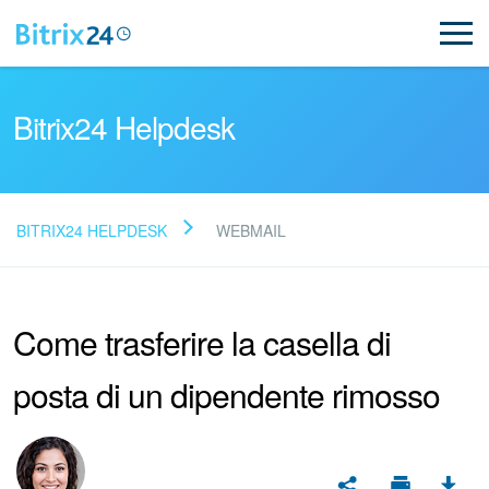
Bitrix24 Helpdesk
BITRIX24 HELPDESK
WEBMAIL
Leggi le domande frequenti
Come trasferire la casella di
Novità
posta di un dipendente rimosso
Supporto Bitrix24
Registrazione e accesso