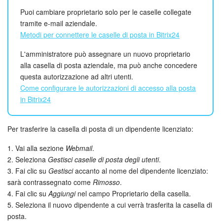
Webmail
Puoi cambiare proprietario solo per le caselle collegate
tramite e-mail aziendale.
Gruppi di lavoro
Metodi per connettere le caselle di posta in Bitrix24
Incarichi e progetti
L'amministratore può assegnare un nuovo proprietario
alla casella di posta aziendale, ma può anche concedere
Progetti IA
questa autorizzazione ad altri utenti.
Come configurare le autorizzazioni di accesso alla posta
CRM
in Bitrix24
Prenotazione online
Per trasferire la casella di posta di un dipendente licenziato:
Contact Center
1. Vai alla sezione
Webmail
.
2. Seleziona
Gestisci caselle di posta degli utenti
.
Sales Center
3. Fai clic su
Gestisci
accanto al nome del dipendente licenziato:
sarà contrassegnato come
Rimosso
.
4. Fai clic su
Aggiungi
nel campo Proprietario della casella.
Analisi CRM
5. Seleziona il nuovo dipendente a cui verrà trasferita la casella di
posta.
Generatore BI