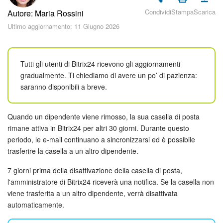
Piani e pagamento
Condividi
Stampa
Scarica
Autore: Maria Rossini
Ultimo aggiornamento: 11 Giugno 2026
Sicurezza in Bitrix24
Come iniziare?
Tutti gli utenti di Bitrix24 ricevono gli aggiornamenti
gradualmente. Ti chiediamo di avere un po’ di pazienza:
CoPilot: IA in Bitrix24
saranno disponibili a breve.
Feed
Quando un dipendente viene rimosso, la sua casella di posta
Messenger
rimane attiva in Bitrix24 per altri 30 giorni. Durante questo
periodo, le e-mail continuano a sincronizzarsi ed è possibile
Collab
trasferire la casella a un altro dipendente.
7 giorni prima della disattivazione della casella di posta,
Calendario
l'amministratore di Bitrix24 riceverà una notifica. Se la casella non
viene trasferita a un altro dipendente, verrà disattivata
Bitrix24 Drive
automaticamente.