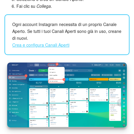
Fai clic su
Collega
.
Marketing
Ogni account Instagram necessita di un proprio Canale
Gestione inventario
Aperto. Se tutti i tuoi Canali Aperti sono già in uso, creane
di nuovi.
Telefonia
Crea e configura Canali Aperti
Mio profilo
Impostazioni
Enterprise
Bitrix24 On-Premise
Bitrix24 Messenger
Domande generali