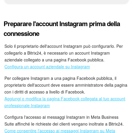
Webmail
Gruppi di lavoro
Preparare l'account Instagram prima della
Incarichi e progetti
connessione
Progetti IA
Solo il proprietario dell'account Instagram può configurarlo. Per
collegarlo a Bitrix24, è necessario un account Instagram
CRM
aziendale collegato a una pagina Facebook pubblica.
Configura un account aziendale su Instagram
Prenotazione online
Per collegare Instagram a una pagina Facebook pubblica, il
proprietario dell'account deve essere amministratore della pagina
Contact Center
con i diritti di accesso a livello di Facebook.
Aggiungi o modifica la pagina Facebook collegata al tuo account
Sales Center
professionale Instagram
Analisi CRM
Configura l'accesso ai messaggi Instagram in Meta Business
Suite affinché le richieste dei clienti vengano inoltrate a Bitrix24.
Come consentire l'accesso ai messaggi Instagram su Meta
Generatore BI