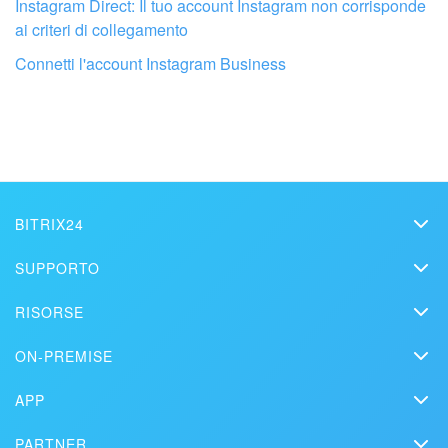
Instagram Direct: Il tuo account Instagram non corrisponde
ai criteri di collegamento
Connetti l'account Instagram Business
BITRIX24
Bitrix24
SUPPORTO
Prezzi
Helpdesk
Fai configurare il tuo Bitrix24 a un
RISORSE
Media kit
professionista locale
Webinar
Blog
Contatti
ON-PREMISE
Tutorial
Articoli
Edizione On-premise
TROVA UN PARTNER BITRIX24 VICINO A ME
Sulla stampa
Contatta il supporto
APP
Soluzioni
Prova gratuita
Market
Pianifica una demo
Storie dei clienti
PARTNER
Download