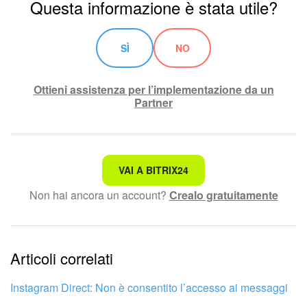
Questa informazione è stata utile?
SÌ
NO
Ottieni assistenza per l’implementazione da un
Partner
Non è quello che sto cercando.
VAI A BITRIX24
Non hai ancora un account?
Crealo gratuitamente
Testo complesso e incomprensibile
Le informazioni sono obsolete.
Articoli correlati
Troppo breve, ho bisogno di maggiori informazioni.
Non mi soddisfa come funziona questo strumento
Instagram Direct: Non è consentito l’accesso ai messaggi