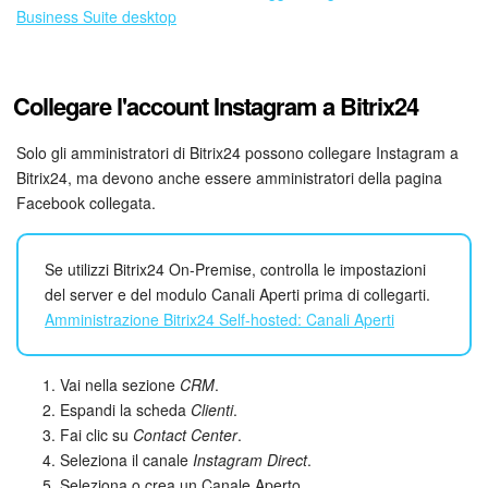
Business Suite desktop
Bitrix24 Market
Siti e store
Collegare l'account Instagram a Bitrix24
Online store
Solo gli amministratori di Bitrix24 possono collegare Instagram a
Bitrix24, ma devono anche essere amministratori della pagina
Facebook collegata.
Dipendenti
Knowledge base
Se utilizzi Bitrix24 On-Premise, controlla le impostazioni
del server e del modulo Canali Aperti prima di collegarti.
Firma elettronica
Amministrazione Bitrix24 Self-hosted: Canali Aperti
Firma elettronica per HR
Vai nella sezione
CRM
.
Espandi la scheda
Clienti
.
Automazione
Fai clic su
Contact Center
.
Seleziona il canale
Instagram Direct
.
Flussi di lavoro
Seleziona o crea un Canale Aperto.