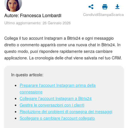
Piani e pagamento
Condividi
Stampa
Scarica
Autore: Francesca Lombardi
Sicurezza in Bitrix24
Ultimo aggiornamento: 26 Gennaio 2026
Come iniziare?
Collega il tuo account Instagram a Bitrix24 e ogni messaggio
CoPilot: IA in Bitrix24
diretto o commento apparirà come una nuova chat in Bitrix24. In
questo modo, puoi rispondere rapidamente senza cambiare
applicazione. La cronologia delle chat viene salvata nel tuo CRM.
Feed
Messenger
In questo articolo:
Preparare l'account Instagram prima della
Collab
connessione
Collegare l'account Instagram a Bitrix24
Calendario
Gestire le conversazioni con i clienti
Risoluzione dei problemi di consegna dei messaggi
Bitrix24 Drive
Scollegare o cambiare l'account collegato