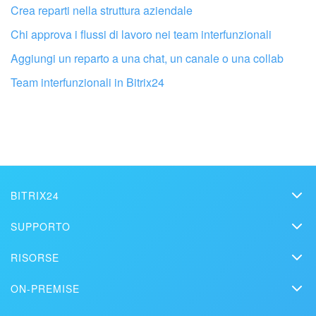
Crea reparti nella struttura aziendale
Chi approva i flussi di lavoro nei team interfunzionali
Aggiungi un reparto a una chat, un canale o una collab
Team interfunzionali in Bitrix24
Fai configurare il tuo Bitrix24 a un
professionista locale
TROVA UN PARTNER BITRIX24 VICINO A ME
BITRIX24
Bitrix24
SUPPORTO
Prezzi
Helpdesk
RISORSE
Media kit
Webinar
Blog
Contatti
ON-PREMISE
Tutorial
Articoli
Edizione On-premise
Sulla stampa
Contatta il supporto