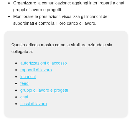
Webmail
Organizzare la comunicazione: aggiungi interi reparti a chat,
gruppi di lavoro e progetti.
Gruppi di lavoro
Monitorare le prestazioni: visualizza gli incarichi dei
subordinati e controlla il loro carico di lavoro.
Incarichi e progetti
Progetti IA
Questo articolo mostra come la struttura aziendale sia
collegata a:
CRM
autorizzazioni di accesso
rapporti di lavoro
Prenotazione online
incarichi
feed
Contact Center
gruppi di lavoro e progetti
chat
Sales Center
flussi di lavoro
Analisi CRM
Generatore BI