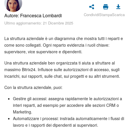
Piani e pagamento
Condividi
Stampa
Scarica
Autore: Francesca Lombardi
Sicurezza in Bitrix24
Ultimo aggiornamento: 21 Dicembre 2025
Come iniziare?
La struttura aziendale è un diagramma che mostra tutti i reparti e
CoPilot: IA in Bitrix24
come sono collegati. Ogni reparto evidenzia i ruoli chiave:
supervisore, vice supervisore e dipendenti.
Feed
Una struttura aziendale ben organizzata ti aiuta a sfruttare al
massimo Bitrix24. Influisce sulle autorizzazioni di accesso, sugli
Messenger
incarichi, sui rapporti, sulle chat, sui progetti e su altri strumenti.
Collab
Con la struttura aziendale, puoi:
Gestire gli accessi: assegna rapidamente le autorizzazioni a
Calendario
interi reparti, ad esempio per accedere alle sezioni CRM o
Marketing.
Bitrix24 Drive
Automatizzare i processi: instrada automaticamente i flussi di
lavoro e i rapporti dei dipendenti ai supervisori.