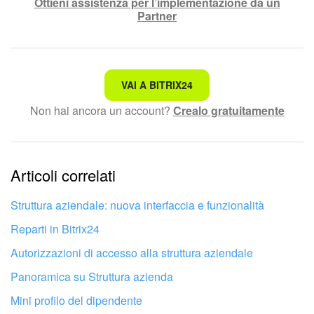
Ottieni assistenza per l’implementazione da un
Partner
Non è quello che sto cercando.
VAI A BITRIX24
Non hai ancora un account?
Crealo gratuitamente
Testo complesso e incomprensibile
Le informazioni sono obsolete.
Articoli correlati
Troppo breve, ho bisogno di maggiori informazioni.
Non mi soddisfa come funziona questo strumento
Struttura aziendale: nuova interfaccia e funzionalità
Reparti in Bitrix24
Autorizzazioni di accesso alla struttura aziendale
Panoramica su Struttura azienda
Mini profilo del dipendente