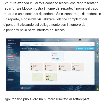
Webmail
Struttura azienda in Bitrix24 contiene blocchi che rappresentano
reparti. Tale blocco mostra il nome del reparto, il nome del capo
Gruppi di lavoro
reparto e un elenco dei dipendenti. Se ci sono troppi dipendenti in
un reparto, è possibile visualizzare l'elenco completo dei
Incarichi e progetti
dipendenti cliccando sul collegamento con il numero dei
dipendenti nella parte inferiore del blocco.
Progetti IA
CRM
Prenotazione online
Contact Center
Sales Center
Analisi CRM
Ogni reparto può avere un numero illimitato di sottoreparti.
Generatore BI