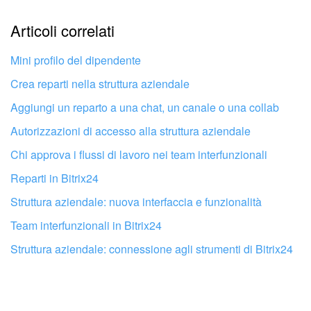
Articoli correlati
Troppo breve, ho bisogno di maggiori informazioni.
Non mi soddisfa come funziona questo strumento
Mini profilo del dipendente
Crea reparti nella struttura aziendale
Aggiungi un reparto a una chat, un canale o una collab
Autorizzazioni di accesso alla struttura aziendale
Chi approva i flussi di lavoro nei team interfunzionali
Reparti in Bitrix24
Struttura aziendale: nuova interfaccia e funzionalità
Team interfunzionali in Bitrix24
Struttura aziendale: connessione agli strumenti di Bitrix24
Fai configurare il tuo Bitrix24 a un
professionista locale