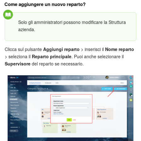
Come aggiungere un nuovo reparto?
Bitrix24 Market
Solo gli amministratori possono modificare la Struttura
Siti e store
azienda.
Online store
Clicca sul pulsante
Aggiungi reparto
> inserisci il
Nome reparto
> seleziona il
Reparto principale
. Puoi anche selezionare il
Dipendenti
Supervisore
del reparto se necessario.
Knowledge base
Firma elettronica
Firma elettronica per HR
Automazione
Flussi di lavoro