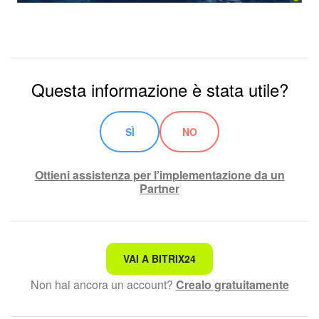
Questa informazione è stata utile?
SÌ
NO
Ottieni assistenza per l’implementazione da un
Partner
Non è quello che sto cercando.
VAI A BITRIX24
Non hai ancora un account?
Crealo gratuitamente
Testo complesso e incomprensibile
Le informazioni sono obsolete.