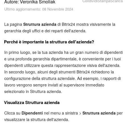
Condividi
Stampa
Scarica
Autore: Veronika Smoliak
Piani e pagamento
Ultimo aggiornamento: 08 Novembre 2024
Sicurezza in Bitrix24
La pagina
Struttura azienda
di Bitrix24 mostra visivamente la
Come iniziare?
gerarchia degli uffici e dei reparti dell'azienda.
Perché è importante la struttura dell'azienda?
CoPilot: IA in Bitrix24
In primo luogo, se la tua azienda ha un gran numero di dipendenti
Feed
e una profonda gerarchia dipartimentale, è conveniente per i tuoi
dipendenti utilizzare questa rappresentazione visiva dell'azienda.
Messenger
In secondo luogo, alcuni degli strumenti Bitrix24 richiedono la
configurazione della struttura aziendale. Ad esempio, i rapporti di
lavoro vengono sempre inviati al supervisore immediato
Collab
selezionato in Struttura azienda.
Calendario
Visualizza Struttura azienda
Clicca su
Dipendenti
nel menu a sinistra >
Struttura azienda
per
Bitrix24 Drive
visualizzare la struttura dell'azienda.