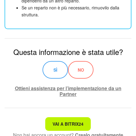
dipendenti da un altro reparto.
Se un reparto non è più necessario, rimuovilo dalla
struttura.
Questa informazione è stata utile?
SÌ
NO
Ottieni assistenza per l’implementazione da un
Partner
Non è quello che sto cercando.
VAI A BITRIX24
Non hai ancora un account?
Crealo gratuitamente
Testo complesso e incomprensibile