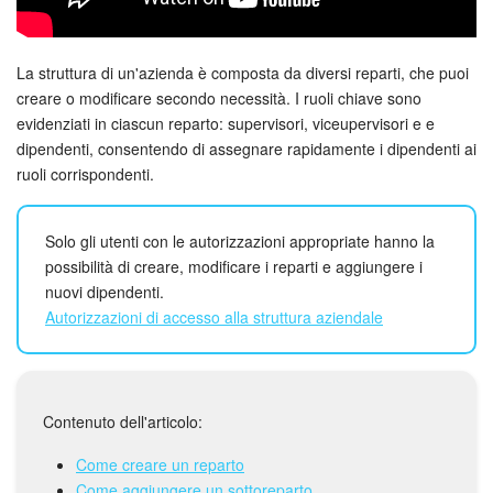
Webmail
Gruppi di lavoro
La struttura di un'azienda è composta da diversi reparti, che puoi
creare o modificare secondo necessità. I ruoli chiave sono
Incarichi e progetti
evidenziati in ciascun reparto: supervisori, viceupervisori e e
dipendenti, consentendo di assegnare rapidamente i dipendenti ai
Progetti IA
ruoli corrispondenti.
CRM
Solo gli utenti con le autorizzazioni appropriate hanno la
possibilità di creare, modificare i reparti e aggiungere i
Prenotazione online
nuovi dipendenti.
Autorizzazioni di accesso alla struttura aziendale
Contact Center
Sales Center
Contenuto dell'articolo:
Analisi CRM
Come creare un reparto
Generatore BI
Come aggiungere un sottoreparto