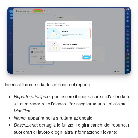
Marketing
Gestione inventario
Telefonia
Mio profilo
Impostazioni
Inserisci il nome e la descrizione del reparto.
Enterprise
Reparto principale
: può essere il supervisore dell'azienda o
Bitrix24 On-Premise
un altro reparto nell'elenco. Per sceglierne uno, fai clic su
Modifica
.
Bitrix24 Messenger
Nome
: apparirà nella struttura aziendale.
Descrizione
: dettaglia le funzioni e gli incarichi del reparto, i
Domande generali
suoi orari di lavoro e ogni altra informazione rilevante.