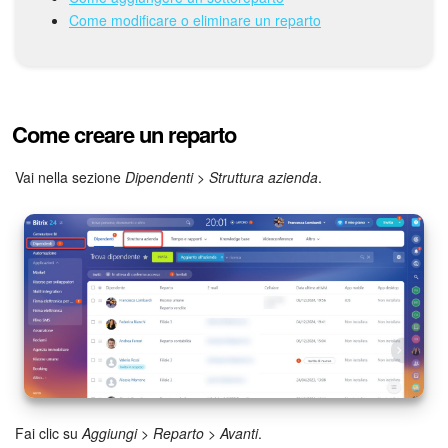
Come modificare o eliminare un reparto
Bitrix24 Market
Siti e store
Come creare un reparto
Online store
Vai nella sezione
Dipendenti
>
Struttura azienda
.
Dipendenti
Knowledge base
Firma elettronica
Firma elettronica per HR
Automazione
Fai clic su
Aggiungi
>
Reparto
>
Avanti
.
Flussi di lavoro