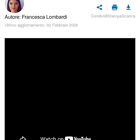
Piani e pagamento
Condividi
Stampa
Scarica
Autore: Francesca Lombardi
Sicurezza in Bitrix24
Ultimo aggiornamento: 02 Febbraio 2026
Come iniziare?
CoPilot: IA in Bitrix24
Feed
Messenger
Collab
Calendario
Bitrix24 Drive