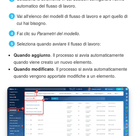
automatico del flusso di lavoro.
Bitrix24 Market
Vai all'elenco dei modelli di flusso di lavoro e apri quello di
cui hai bisogno.
Siti e store
Fai clic su
Parametri del modello.
Online store
Seleziona quando avviare il flusso di lavoro:
Quando aggiunto
. Il processo si avvia automaticamente
Dipendenti
quando viene creato un nuovo elemento.
Quando modificato
. Il processo si avvia automaticamente
Knowledge base
quando vengono apportate modifiche a un elemento.
Firma elettronica
Firma elettronica per HR
Automazione
Flussi di lavoro