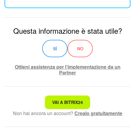
Questa informazione è stata utile?
SÌ
NO
Ottieni assistenza per l’implementazione da un
Partner
Non è quello che sto cercando.
VAI A BITRIX24
Non hai ancora un account?
Crealo gratuitamente
Testo complesso e incomprensibile
Le informazioni sono obsolete.