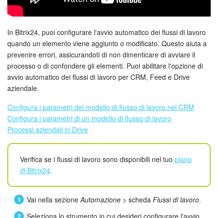
Webmail
Gruppi di lavoro
In Bitrix24, puoi configurare l'avvio automatico dei flussi di lavoro
quando un elemento viene aggiunto o modificato. Questo aiuta a
Incarichi e progetti
prevenire errori, assicurandoti di non dimenticare di avviare il
processo o di confondere gli elementi. Puoi abilitare l'opzione di
Progetti IA
avvio automatico dei flussi di lavoro per CRM, Feed e Drive
aziendale.
CRM
Configura i parametri del modello di flusso di lavoro nel CRM
Configura i parametri di un modello di flusso di lavoro
Prenotazione online
Processi aziendali in Drive
Contact Center
Verifica se i flussi di lavoro sono disponibili nel tuo
piano
Sales Center
di Bitrix24
.
Analisi CRM
Vai nella sezione
Automazione
> scheda
Flussi di lavoro
.
Generatore BI
Seleziona lo strumento in cui desideri configurare l'avvio