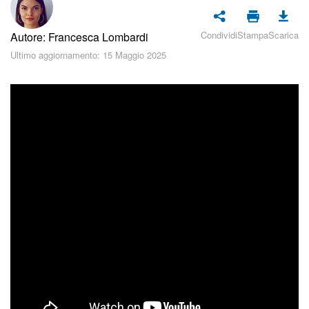
Piani e pagamento
Condividi
Stampa
Scarica
Autore: Francesca Lombardi
Sicurezza in Bitrix24
Ultimo aggiornamento: 15 Maggio 2025
Come iniziare?
CoPilot: IA in Bitrix24
Feed
Messenger
Collab
Calendario
Bitrix24 Drive