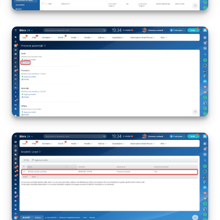
Marketing
Gestione inventario
Telefonia
Mio profilo
Impostazioni
Enterprise
Bitrix24 On-Premise
Bitrix24 Messenger
Domande generali