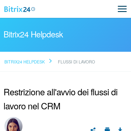
Bitrix24 Helpdesk
BITRIX24 HELPDESK
FLUSSI DI LAVORO
Leggi le domande frequenti
Restrizione all'avvio dei flussi di
Novità
lavoro nel CRM
Supporto Bitrix24
Registrazione e accesso