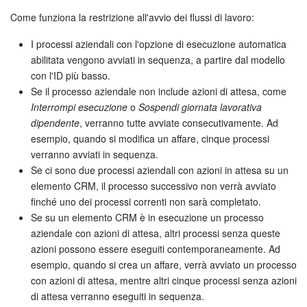
Webmail
Come funziona la restrizione all'avvio dei flussi di lavoro:
Gruppi di lavoro
I processi aziendali con l'opzione di esecuzione automatica
abilitata vengono avviati in sequenza, a partire dal modello
Incarichi e progetti
con l'ID più basso.
Se il processo aziendale non include azioni di attesa, come
Progetti IA
Interrompi esecuzione
o
Sospendi giornata lavorativa
dipendente
, verranno tutte avviate consecutivamente. Ad
CRM
esempio, quando si modifica un affare, cinque processi
verranno avviati in sequenza.
Prenotazione online
Se ci sono due processi aziendali con azioni in attesa su un
elemento CRM, il processo successivo non verrà avviato
finché uno dei processi correnti non sarà completato.
Contact Center
Se su un elemento CRM è in esecuzione un processo
aziendale con azioni di attesa, altri processi senza queste
Sales Center
azioni possono essere eseguiti contemporaneamente. Ad
esempio, quando si crea un affare, verrà avviato un processo
Analisi CRM
con azioni di attesa, mentre altri cinque processi senza azioni
di attesa verranno eseguiti in sequenza.
Generatore BI