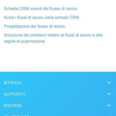
Non mi soddisfa come funziona questo strumento
Scheda CRM: eventi del flusso di lavoro
INIZIA GRATIS
Avvia i flussi di lavoro nella scheda CRM
Progettazione del flusso di lavoro
ACCEDI
Soluzione dei problemi relativi ai flussi di lavoro e alle
regole di automazione
BITRIX24
Bitrix24
Fai configurare il tuo Bitrix24 a un
SUPPORTO
Prezzi
professionista locale
Helpdesk
RISORSE
Media kit
Webinar
Blog
TROVA UN PARTNER BITRIX24 VICINO A ME
Contatti