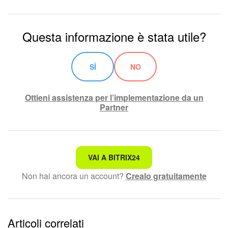
Marketing
Questa informazione è stata utile?
Gestione inventario
SÌ
NO
Telefonia
Mio profilo
Ottieni assistenza per l’implementazione da un
Partner
Impostazioni
Enterprise
Non è quello che sto cercando.
VAI A BITRIX24
Bitrix24 On-Premise
Non hai ancora un account?
Crealo gratuitamente
Testo complesso e incomprensibile
Bitrix24 Messenger
Le informazioni sono obsolete.
Domande generali
Articoli correlati
Troppo breve, ho bisogno di maggiori informazioni.