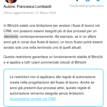
Piani e pagamento
Condividi
Stampa
Scarica
Autore: Francesca Lombardi
Ultimo aggiornamento: 21 Marzo 2025
Sicurezza in Bitrix24
Come iniziare?
In Bitrix24 esiste una limitazione per avviare i flussi di lavoro nel
CRM: non possono essere eseguiti più di due processi per un
elemento
contemporaneamente. Ad esempio, se in un affare
CoPilot: IA in Bitrix24
sono già in corso due flussi di lavoro, un terzo flusso potrà essere
avviato solo una volta terminato uno di quelli attuali.
Feed
Questa restrizione garantisce un funzionamento stabile di Bitrix24
Messenger
e si applica a tutti i piani commerciali (cloud) di Bitrix24.
Collab
Le restrizioni non si applicano alle regole di automazione
create nella progettazione del flusso di lavoro. Anche se
Calendario
sono già presenti due processi attivi, queste regole di
automazione verranno eseguite senza limitazioni.
Bitrix24 Drive
Automazione vendite nel CRM