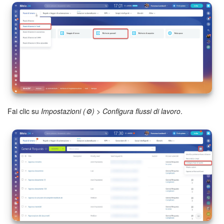
Webmail
Gruppi di lavoro
Incarichi e progetti
Progetti IA
CRM
Fai clic su
Impostazioni (⚙️)
>
Configura flussi di lavoro
.
Prenotazione online
Contact Center
Sales Center
Analisi CRM
Generatore BI