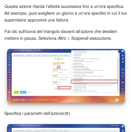
Questa azione ritarda l'attività successiva fino a un'ora specifica.
Marketing
Ad esempio, puoi scegliere un giorno e un'ora specifici in cui il tuo
supervisore approverà una fattura.
Gestione inventario
Fai clic sull'icona del triangolo davanti all'azione che desideri
mettere in pausa. Seleziona
Altro
>
Sospendi esecuzione
.
Telefonia
Mio profilo
Impostazioni
Enterprise
Bitrix24 On-Premise
Bitrix24 Messenger
Specifica i parametri dell'azione(⚙️).
Domande generali