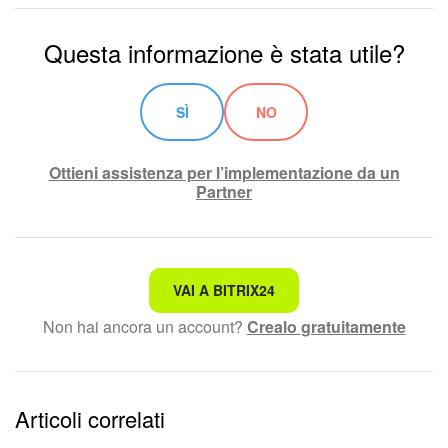
Questa informazione è stata utile?
SÌ
NO
Ottieni assistenza per l’implementazione da un
Partner
Non è quello che sto cercando.
VAI A BITRIX24
Non hai ancora un account?
Crealo gratuitamente
Testo complesso e incomprensibile
Le informazioni sono obsolete.
Articoli correlati
Troppo breve, ho bisogno di maggiori informazioni.