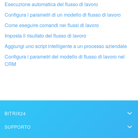
Non mi soddisfa come funziona questo strumento
Esecuzione automatica del flusso di lavoro
Configura i parametri di un modello di flusso di lavoro
Come eseguire comandi nei flussi di lavoro
Imposta il risultato del flusso di lavoro
Aggiungi uno script intelligente a un processo aziendale
Configura i parametri del modello di flusso di lavoro nel
CRM
Fai configurare il tuo Bitrix24 a un
professionista locale
BITRIX24
Bitrix24
SUPPORTO
TROVA UN PARTNER BITRIX24 VICINO A ME
Prezzi
Helpdesk