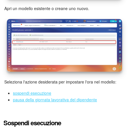
Apri un modello esistente o creane uno nuovo.
Bitrix24 Market
Siti e store
Online store
Dipendenti
Knowledge base
Seleziona l'azione desiderata per impostare l'ora nel modello:
Firma elettronica
sospendi esecuzione
Firma elettronica per HR
pausa della giornata lavorativa del dipendente
Automazione
Sospendi esecuzione
Flussi di lavoro