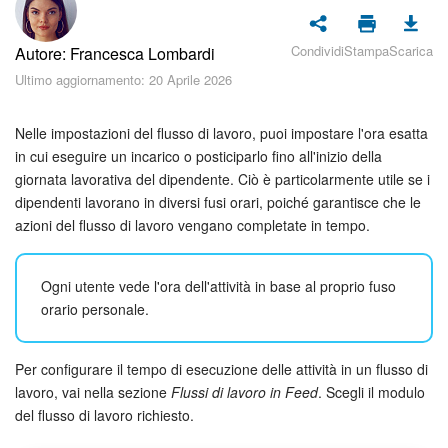
Piani e pagamento
Condividi
Stampa
Scarica
Autore: Francesca Lombardi
Sicurezza in Bitrix24
Ultimo aggiornamento: 20 Aprile 2026
Come iniziare?
Nelle impostazioni del flusso di lavoro, puoi impostare l'ora esatta
CoPilot: IA in Bitrix24
in cui eseguire un incarico o posticiparlo fino all'inizio della
giornata lavorativa del dipendente. Ciò è particolarmente utile se i
dipendenti lavorano in diversi fusi orari, poiché garantisce che le
Feed
azioni del flusso di lavoro vengano completate in tempo.
Messenger
Ogni utente vede l'ora dell'attività in base al proprio fuso
Collab
orario personale.
Calendario
Per configurare il tempo di esecuzione delle attività in un flusso di
lavoro, vai nella sezione
Flussi di lavoro in Feed
. Scegli il modulo
Bitrix24 Drive
del flusso di lavoro richiesto.