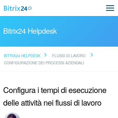
Bitrix24 Helpdesk
BITRIX24 HELPDESK
FLUSSI DI LAVORO
Leggi le domande frequenti
CONFIGURAZIONE DEI PROCESSI AZIENDALI
Novità
Configura i tempi di esecuzione
Supporto Bitrix24
delle attività nei flussi di lavoro
Registrazione e accesso