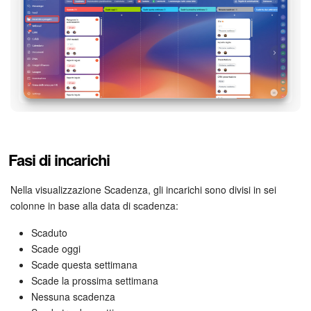
Bitrix24 Market
Siti e store
Online store
Dipendenti
Fasi di incarichi
Knowledge base
Nella visualizzazione Scadenza, gli incarichi sono divisi in sei
Firma elettronica
colonne in base alla data di scadenza:
Scaduto
Firma elettronica per HR
Scade oggi
Scade questa settimana
Automazione
Scade la prossima settimana
Nessuna scadenza
Flussi di lavoro