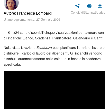
Piani e pagamento
Condividi
Stampa
Scarica
Autore: Francesca Lombardi
Sicurezza in Bitrix24
Ultimo aggiornamento: 27 Gennaio 2026
Come iniziare?
In Bitrix24 sono disponibili cinque visualizzazioni per lavorare con
CoPilot: IA in Bitrix24
gli incarichi: Elenco, Scadenza, Pianificatore, Calendario e Gantt.
Nella visualizzazione
Scadenza
puoi pianificare l'orario di lavoro e
Feed
distribuire il carico di lavoro dei dipendenti. Gli incarichi vengono
distribuiti automaticamente nelle colonne in base alla scadenza
Messenger
specificata.
Collab
Calendario
Bitrix24 Drive