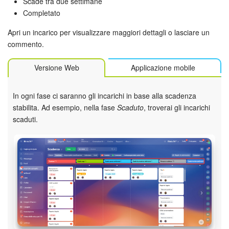
Scade tra due settimane
Completato
Marketing
Apri un incarico per visualizzare maggiori dettagli o lasciare un
Gestione inventario
commento.
Versione Web
Applicazione mobile
Telefonia
Mio profilo
In ogni fase ci saranno gli incarichi in base alla scadenza
stabilita. Ad esempio, nella fase
Scaduto
, troverai gli incarichi
Impostazioni
scaduti.
Enterprise
Bitrix24 On-Premise
Bitrix24 Messenger
Domande generali