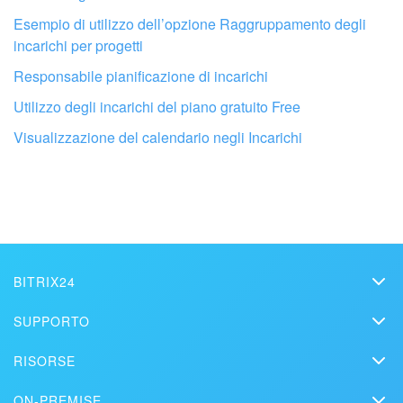
Esempio di utilizzo dell’opzione Raggruppamento degli
incarichi per progetti
Responsabile pianificazione di incarichi
Utilizzo degli incarichi del piano gratuito Free
Visualizzazione del calendario negli Incarichi
Fai configurare il tuo Bitrix24 a un
professionista locale
TROVA UN PARTNER BITRIX24 VICINO A ME
BITRIX24
Bitrix24
SUPPORTO
Prezzi
Helpdesk
RISORSE
Media kit
Webinar
Blog
Contatti
ON-PREMISE