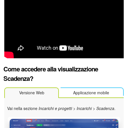
Webmail
Gruppi di lavoro
Incarichi e progetti
Progetti IA
CRM
Come accedere alla visualizzazione
Prenotazione online
Scadenza?
Contact Center
Versione Web
Applicazione mobile
Sales Center
Vai nella sezione
Incarichi e progetti
>
Incarichi
>
Scadenza
.
Analisi CRM
Generatore BI