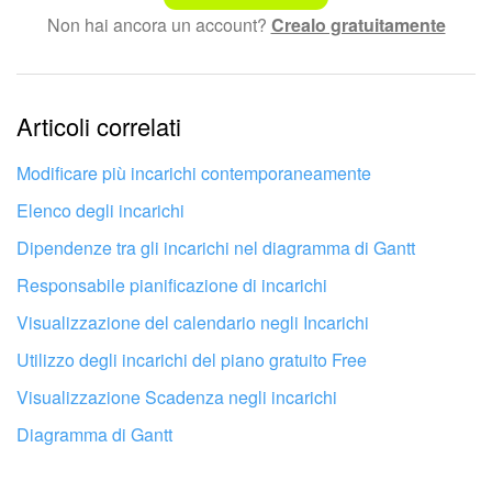
Non hai ancora un account?
Crealo gratuitamente
Testo complesso e incomprensibile
Le informazioni sono obsolete.
Articoli correlati
Troppo breve, ho bisogno di maggiori informazioni.
Non mi soddisfa come funziona questo strumento
Modificare più incarichi contemporaneamente
Elenco degli incarichi
Dipendenze tra gli incarichi nel diagramma di Gantt
Responsabile pianificazione di incarichi
Visualizzazione del calendario negli Incarichi
Utilizzo degli incarichi del piano gratuito Free
Visualizzazione Scadenza negli incarichi
Diagramma di Gantt