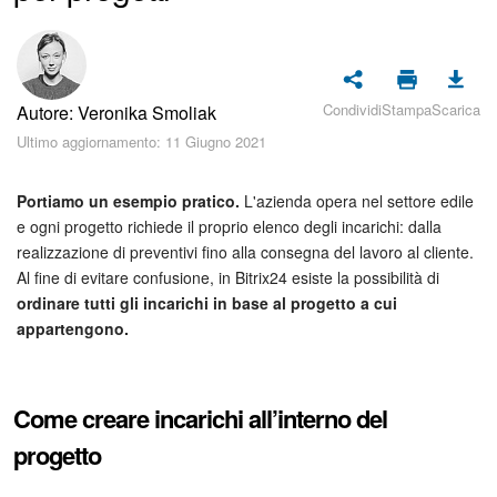
Piani e pagamento
Sicurezza in Bitrix24
Condividi
Stampa
Scarica
Autore: Veronika Smoliak
Come iniziare?
Ultimo aggiornamento: 11 Giugno 2021
CoPilot: IA in Bitrix24
Portiamo un esempio pratico.
L'azienda opera nel settore edile
Feed
e ogni progetto richiede il proprio elenco degli incarichi: dalla
realizzazione di preventivi fino alla consegna del lavoro al cliente.
Al fine di evitare confusione, in Bitrix24 esiste la possibilità di
Messenger
ordinare tutti gli incarichi in base al progetto a cui
appartengono.
Collab
Calendario
Come creare incarichi all’interno del
Bitrix24 Drive
progetto