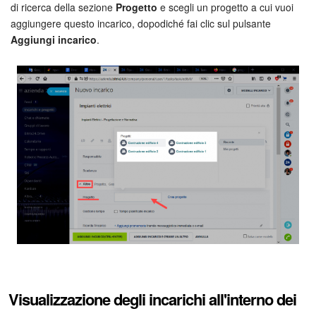
di ricerca della sezione
Progetto
e scegli un progetto a cui vuoi
aggiungere questo incarico, dopodiché fai clic sul pulsante
Bitrix24 Market
Aggiungi incarico
.
Siti e store
Online store
Dipendenti
Knowledge base
Firma elettronica
Firma elettronica per HR
Automazione
Visualizzazione degli incarichi all'interno dei
Flussi di lavoro