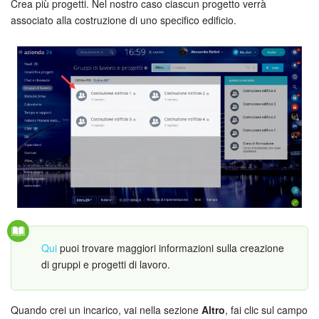
Webmail
Crea più progetti. Nel nostro caso ciascun progetto verrà
associato alla costruzione di uno specifico edificio.
Gruppi di lavoro
Incarichi e progetti
Progetti IA
CRM
Prenotazione online
Contact Center
Sales Center
Qui
puoi trovare maggiori informazioni sulla creazione
di gruppi e progetti di lavoro.
Analisi CRM
Quando crei un incarico, vai nella sezione
Altro
, fai clic sul campo
Generatore BI