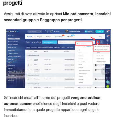
progetti
Marketing
Assicurati di aver attivato le opzioni
Mio ordinamento
,
Incarichi
secondari gruppo
e
Raggruppa per progetti
.
Gestione inventario
Telefonia
Mio profilo
Impostazioni
Enterprise
Bitrix24 On-Premise
Gli incarichi creati all'interno dei progetti
vengono ordinati
Bitrix24 Messenger
automaticamente
nell'elenco degli incarichi e puoi vedere
immediatamente a quale progetto appartiene ogni singolo
Domande generali
incarico.