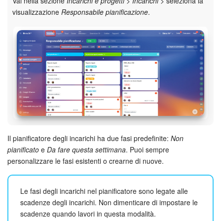
Vai nella sezione
Incarichi e progetti
>
Incarichi
> seleziona la
visualizzazione
Responsabile pianificazione
.
Bitrix24 Market
Siti e store
Online store
Dipendenti
Knowledge base
Il pianificatore degli incarichi ha due fasi predefinite:
Non
Firma elettronica
pianificato
e
Da fare questa settimana
. Puoi sempre
personalizzare le fasi esistenti o crearne di nuove.
Firma elettronica per HR
Automazione
Le fasi degli incarichi nel pianificatore sono legate alle
scadenze degli incarichi. Non dimenticare di impostare le
scadenze quando lavori in questa modalità.
Flussi di lavoro