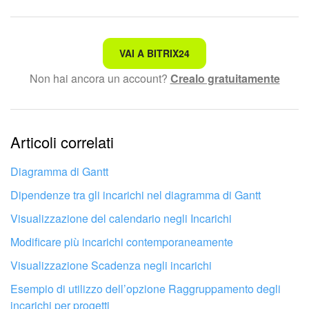
Non è quello che sto cercando.
VAI A BITRIX24
Non hai ancora un account?
Crealo gratuitamente
Testo complesso e incomprensibile
Le informazioni sono obsolete.
Articoli correlati
Troppo breve, ho bisogno di maggiori informazioni.
Non mi soddisfa come funziona questo strumento
Diagramma di Gantt
Dipendenze tra gli incarichi nel diagramma di Gantt
Visualizzazione del calendario negli Incarichi
Modificare più incarichi contemporaneamente
Visualizzazione Scadenza negli incarichi
Esempio di utilizzo dell’opzione Raggruppamento degli
incarichi per progetti