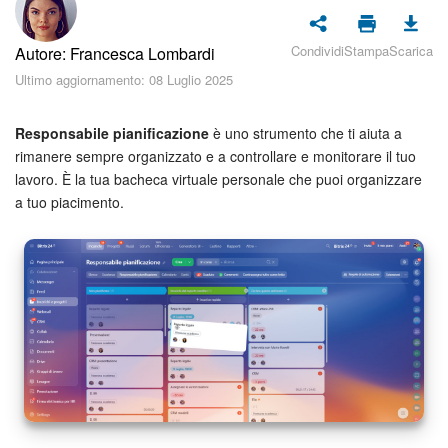
Piani e pagamento
Condividi
Stampa
Scarica
Autore: Francesca Lombardi
Sicurezza in Bitrix24
Ultimo aggiornamento: 08 Luglio 2025
Come iniziare?
Responsabile pianificazione
è uno strumento che ti aiuta a
CoPilot: IA in Bitrix24
rimanere sempre organizzato e a controllare e monitorare il tuo
lavoro. È la tua bacheca virtuale personale che puoi organizzare
a tuo piacimento.
Feed
Messenger
Collab
Calendario
Bitrix24 Drive