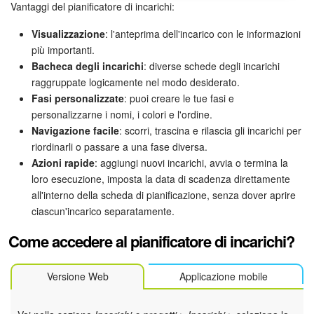
Webmail
Vantaggi del pianificatore di incarichi:
Visualizzazione
: l'anteprima dell'incarico con le informazioni
Gruppi di lavoro
più importanti.
Bacheca degli incarichi
: diverse schede degli incarichi
Incarichi e progetti
raggruppate logicamente nel modo desiderato.
Fasi personalizzate
: puoi creare le tue fasi e
Progetti IA
personalizzarne i nomi, i colori e l'ordine.
Navigazione facile
: scorri, trascina e rilascia gli incarichi per
CRM
riordinarli o passare a una fase diversa.
Azioni rapide
: aggiungi nuovi incarichi, avvia o termina la
Prenotazione online
loro esecuzione, imposta la data di scadenza direttamente
all'interno della scheda di pianificazione, senza dover aprire
Contact Center
ciascun'incarico separatamente.
Come accedere al pianificatore di incarichi?
Sales Center
Analisi CRM
Versione Web
Applicazione mobile
Generatore BI