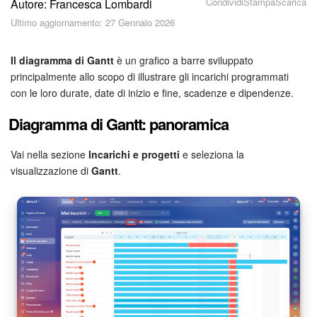
Condividi
Stampa
Scarica
Autore: Francesca Lombardi
Piani e pagamento
Ultimo aggiornamento: 27 Gennaio 2026
Sicurezza in Bitrix24
Il diagramma di Gantt
è un grafico a barre sviluppato
Come iniziare?
principalmente allo scopo di illustrare gli incarichi programmati
con le loro durate, date di inizio e fine, scadenze e dipendenze.
CoPilot: IA in Bitrix24
Diagramma di Gantt: panoramica
Feed
Vai nella sezione
Incarichi e progetti
e seleziona la
visualizzazione di
Gantt
.
Messenger
Collab
Calendario
Bitrix24 Drive