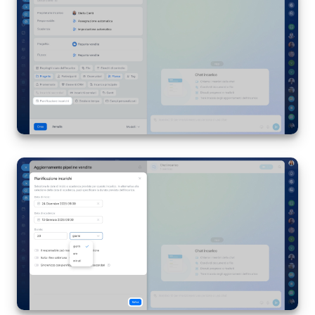
Marketing
Gestione inventario
Telefonia
Mio profilo
Impostazioni
Enterprise
Bitrix24 On-Premise
Bitrix24 Messenger
Domande generali