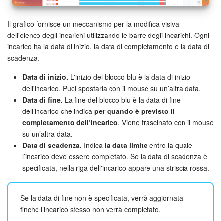
Webmail
Il grafico fornisce un meccanismo per la modifica visiva
Gruppi di lavoro
dell'elenco degli incarichi utilizzando le barre degli incarichi. Ogni
incarico ha la data di inizio, la data di completamento e la data di
Incarichi e progetti
scadenza.
Progetti IA
Data di inizio.
L'inizio del blocco blu è la data di inizio
dell'incarico. Puoi spostarla con il mouse su un’altra data.
CRM
Data di fine.
La fine del blocco blu è la data di fine
dell’incarico che indica
per quando è previsto il
Prenotazione online
completamento dell’incarico
. Viene trascinato con il mouse
su un’altra data.
Contact Center
Data di scadenza.
Indica
la data limite
entro la quale
l’incarico deve essere completato. Se la data di scadenza è
specificata, nella riga dell'incarico appare una striscia rossa.
Sales Center
Analisi CRM
Se la data di fine non è specificata, verrà aggiornata
finché l’incarico stesso non verrà completato.
Generatore BI