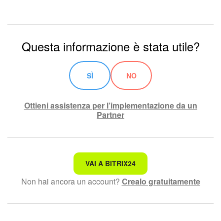
Questa informazione è stata utile?
SÌ
NO
Ottieni assistenza per l’implementazione da un
Partner
Non è quello che sto cercando.
VAI A BITRIX24
Non hai ancora un account?
Crealo gratuitamente
Testo complesso e incomprensibile
Le informazioni sono obsolete.