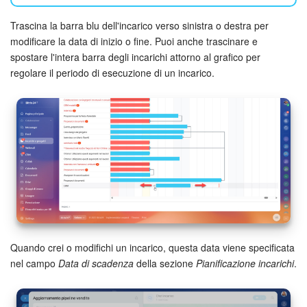
Trascina la barra blu dell'incarico verso sinistra o destra per
Bitrix24 Market
modificare la data di inizio o fine. Puoi anche trascinare e
spostare l'intera barra degli incarichi attorno al grafico per
Siti e store
regolare il periodo di esecuzione di un incarico.
Online store
Dipendenti
Knowledge base
Firma elettronica
Firma elettronica per HR
Quando crei o modifichi un incarico, questa data viene specificata
nel campo
Data di scadenza
della sezione
Pianificazione incarichi
.
Automazione
Flussi di lavoro