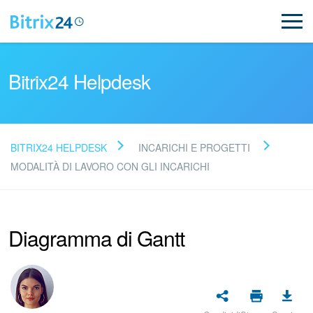
Bitrix24 Helpdesk
BITRIX24 HELPDESK
INCARICHI E PROGETTI
Leggi le domande frequenti
MODALITÀ DI LAVORO CON GLI INCARICHI
Novità
Diagramma di Gantt
Supporto Bitrix24
Registrazione e accesso