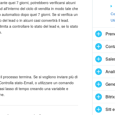
rante quei 7 giorni, potrebbero verificarsi alcuni
 all'interno del ciclo di vendita in modo tale che
automatico dopo quei 7 giorni. Se si verifica un
Co
del lead o in alcuni casi convertirà il lead.
Ut
limita a controllare lo stato del lead e, se lo stato
o.
Pren
Cont
Sale
Anal
 processo termina. Se si vogliono inviare più di
Controlla stato-Email, o utilizzare un comando
Gene
iasi lasso di tempo creando una variabile e
ne.
Bitri
Siti 