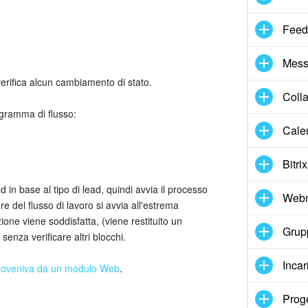
Feed
Mess
 verifica alcun cambiamento di stato.
Coll
agramma di flusso:
Cale
Bitri
 in base al tipo di lead, quindi avvia il processo
Webm
e del flusso di lavoro si avvia all'estrema
zione viene soddisfatta, (viene restituito un
Grupp
 senza verificare altri blocchi.
Incar
roveniva da un modulo Web
.
Proge