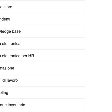
e store
ndenti
ledge base
 elettronica
 elettronica per HR
mazione
i di lavoro
eting
one inventario