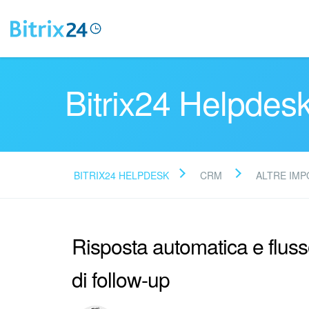
Bitrix24 Helpdes
BITRIX24 HELPDESK
CRM
ALTRE IMP
Risposta automatica e flus
di follow-up