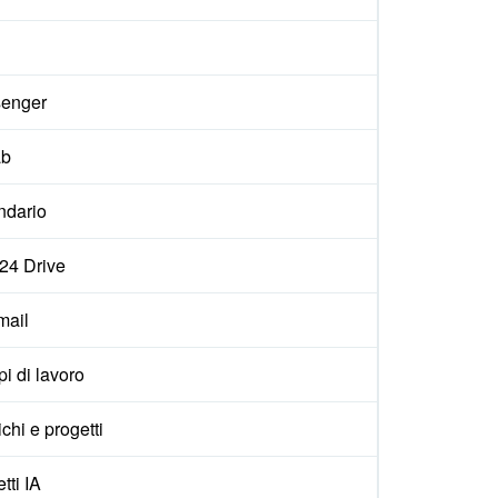
enger
ab
ndario
x24 Drive
ail
i di lavoro
ichi e progetti
tti IA