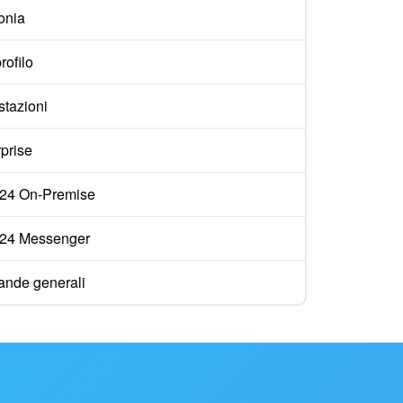
onia
rofilo
stazioni
prise
ix24 On-Premise
ix24 Messenger
nde generali