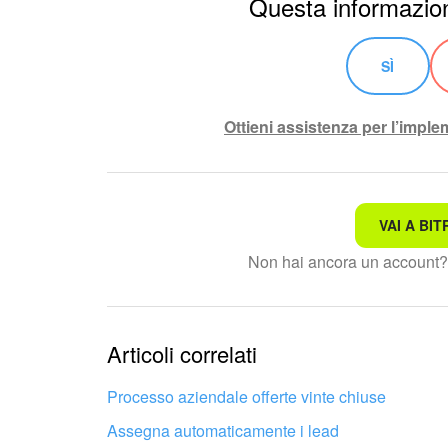
Questa informazion
SÌ
Ottieni assistenza per l’impl
VAI A BIT
Non è quello che sto cerc
Non hai ancora un account
Testo complesso e incomp
Le informazioni sono obso
Articoli correlati
Troppo breve, ho bisogno 
Processo aziendale offerte vinte chiuse
Assegna automaticamente i lead
Non mi soddisfa come fun