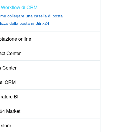
Workflow di CRM
me collegare una casella di posta
ilizzo della posta in Bitrix24
otazione online
act Center
s Center
isi CRM
ratore BI
x24 Market
e store