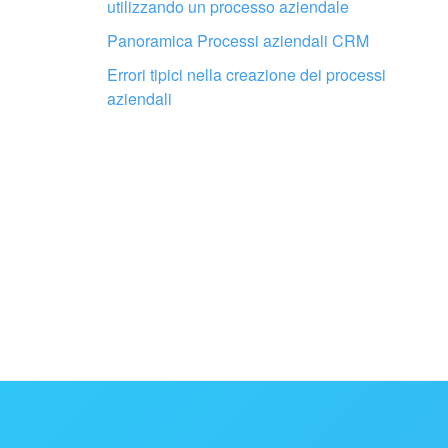
utilizzando un processo aziendale
Panoramica Processi aziendali CRM
Errori tipici nella creazione dei processi
aziendali
Fai configurare il tuo Bitrix24 a un
professionista locale
TROVA UN PARTNER BITRIX24 VICINO A ME