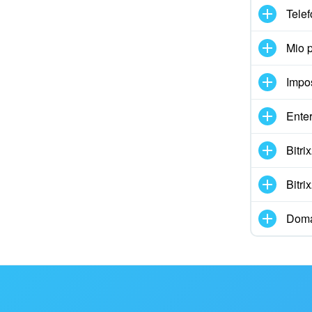
Telef
Mio p
Impo
Enter
Bitr
Bitr
Doma