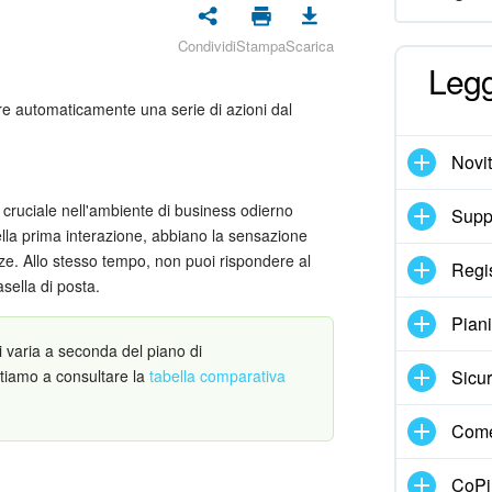
Condividi
Stampa
Scarica
Legg
re automaticamente una serie di azioni dal
Novi
 cruciale nell'ambiente di business odierno
Suppo
 della prima interazione, abbiano la sensazione
nze. Allo stesso tempo, non puoi rispondere al
Regi
sella di posta.
Pian
li varia a seconda del piano di
itiamo a consultare la
tabella comparativa
Sicur
Come
CoPil