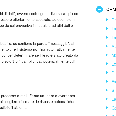
CRM
hi di dati", ovvero contengono diversi campi con
be essere ulteriormente separato, ad esempio, in
Pr
Web da cui proveniva il modulo o ad altri dati o
Im
Im
ead" e, se contiene la parola "messaggio", si
Au
omento che il sistema nomina automaticamente
Mo
modi per determinare se il lead è stato creato da
no solo 3 o 4 campi di dati potenzialmente utili
Le
Co
Fa
Sm
n processo e-mail. Esiste un "dare e avere" per
La
oi scegliere di creare: le risposte automatiche
ibile il sistema.
Ge