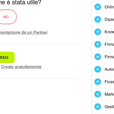
e è stata utile?
Onlin
NO
Dipe
Know
ementazione da un Partner
Firma
Firma
RIX24
ando.
?
Crealo gratuitamente
Auto
rensibile
Fluss
lete.
Mark
di maggiori informazioni.
Gesti
ziona questo strumento