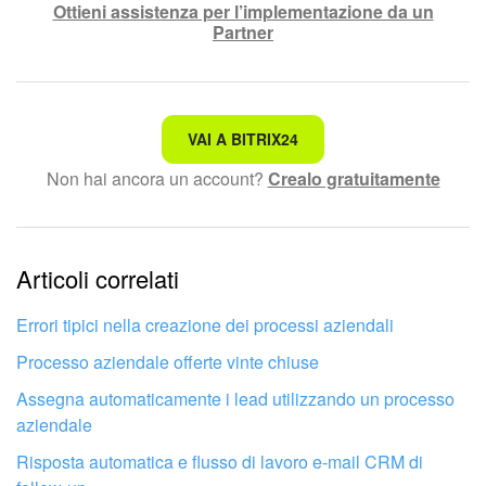
Ottieni assistenza per l’implementazione da un
Partner
Bitrix24 Market
Siti e store
Non è quello che sto cercando.
VAI A BITRIX24
Online store
Non hai ancora un account?
Crealo gratuitamente
Testo complesso e incomprensibile
Dipendenti
Le informazioni sono obsolete.
Knowledge base
Articoli correlati
Troppo breve, ho bisogno di maggiori informazioni.
Firma elettronica
Non mi soddisfa come funziona questo strumento
Errori tipici nella creazione dei processi aziendali
Processo aziendale offerte vinte chiuse
Firma elettronica per HR
Assegna automaticamente i lead utilizzando un processo
Automazione
aziendale
Risposta automatica e flusso di lavoro e-mail CRM di
Flussi di lavoro