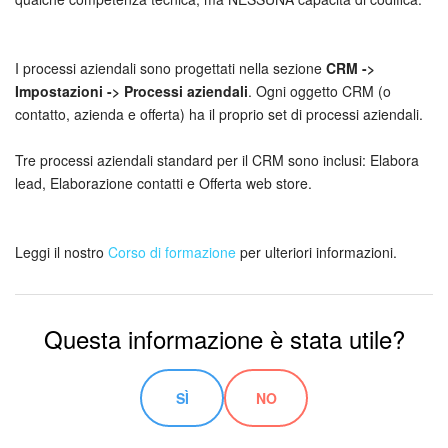
Webmail
Gruppi di lavoro
I processi aziendali sono progettati nella sezione
CRM ->
Impostazioni -> Processi aziendali
. Ogni oggetto CRM (o
Incarichi e progetti
contatto, azienda e offerta) ha il proprio set di processi aziendali.
Progetti IA
Tre processi aziendali standard per il CRM sono inclusi: Elabora
lead, Elaborazione contatti e Offerta web store.
CRM
Prenotazione online
Leggi il nostro
Corso di formazione
per ulteriori informazioni.
Contact Center
Questa informazione è stata utile?
Sales Center
Analisi CRM
SÌ
NO
Generatore BI