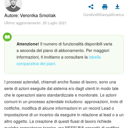
Piani e pagamento
Condividi
Stampa
Scarica
Autore: Veronika Smoliak
Sicurezza in Bitrix24
Ultimo aggiornamento: 26 Luglio 2021
Come iniziare?
Attenzione!
Il numero di funzionalità disponibili varia
CoPilot: IA in Bitrix24
a seconda del piano di abbonamento. Per maggiori
informazioni, ti invitiamo a consultare la
tabella
Feed
comparativa dei piani.
Messenger
I processi aziendali, chiamati anche flusso di lavoro, sono una
Collab
serie di azioni eseguite dal sistema e/o dagli utenti in modo tale
che le operazioni siano standardizzate e monitorate. Le azioni
Calendario
comuni in un processo aziendale includono: approvazioni, invio di
notifiche, modifica di alcune informazioni in un record Lead o
Bitrix24 Drive
impostazione di un incarico da eseguire in relazione al lead o a un
altro oggetto. La creazione di questi flussi di lavoro richiede
qualche competenza tecnica, ma NESSUNA capacità di codifica.