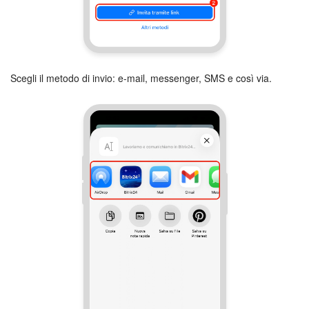
Marketing
Gestione inventario
Scegli il metodo di invio: e-mail, messenger, SMS e così via.
Telefonia
Mio profilo
Impostazioni
Enterprise
Bitrix24 On-Premise
Bitrix24 Messenger
Domande generali