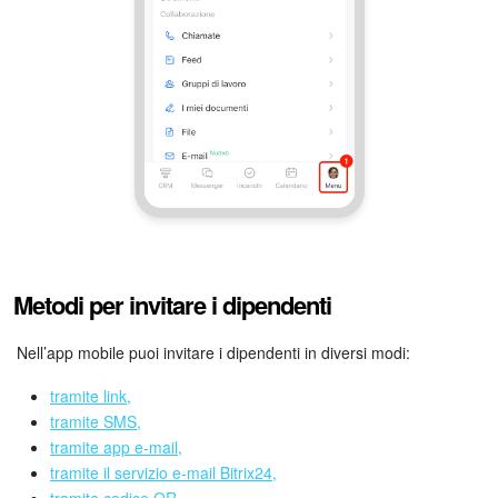
Webmail
Gruppi di lavoro
Incarichi e progetti
Progetti IA
CRM
Prenotazione online
Metodi per invitare i dipendenti
Contact Center
Nell’app mobile puoi invitare i dipendenti in diversi modi:
Sales Center
tramite link,
tramite SMS,
Analisi CRM
tramite app e-mail,
tramite il servizio e-mail Bitrix24,
Generatore BI