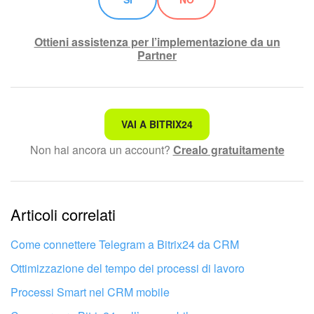
Ottieni assistenza per l’implementazione da un
Partner
Non è quello che sto cercando.
VAI A BITRIX24
Non hai ancora un account?
Crealo gratuitamente
Testo complesso e incomprensibile
Le informazioni sono obsolete.
Articoli correlati
Troppo breve, ho bisogno di maggiori informazioni.
Non mi soddisfa come funziona questo strumento
Come connettere Telegram a Bitrix24 da CRM
Ottimizzazione del tempo dei processi di lavoro
Processi Smart nel CRM mobile