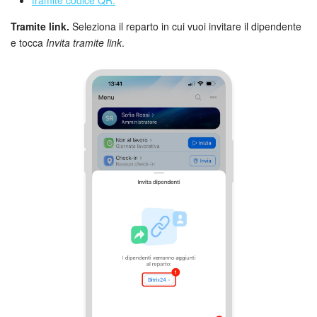
tramite codice QR.
Tramite link.
Seleziona il reparto in cui vuoi invitare il dipendente
Bitrix24 Market
e tocca
Invita tramite link
.
Siti e store
Online store
Dipendenti
Knowledge base
Firma elettronica
Firma elettronica per HR
Automazione
Flussi di lavoro