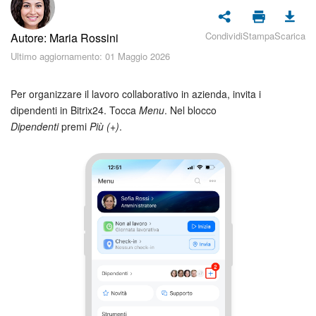
Piani e pagamento
Condividi
Stampa
Scarica
Autore: Maria Rossini
Sicurezza in Bitrix24
Ultimo aggiornamento: 01 Maggio 2026
Come iniziare?
Per organizzare il lavoro collaborativo in azienda, invita i
CoPilot: IA in Bitrix24
dipendenti in Bitrix24. Tocca
Menu
. Nel blocco
Dipendenti
premi
Più (+)
.
Feed
Messenger
Collab
Calendario
Bitrix24 Drive