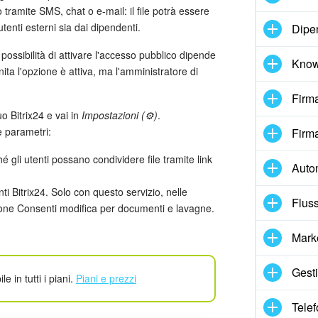
lo tramite SMS, chat o e-mail: il file potrà essere
utenti esterni sia dai dipendenti.
Dipe
possibilità di attivare l'accesso pubblico dipende
Know
ita l'opzione è attiva, ma l'amministratore di
Firma
uo Bitrix24 e vai in
Impostazioni (⚙️)
.
 parametri:
Firma
ché gli utenti possano condividere file tramite link
Auto
 Bitrix24. Solo con questo servizio, nelle
Fluss
pzione Consenti modifica per documenti e lavagne.
Mark
Gesti
le in tutti i piani.
Piani e prezzi
Telef