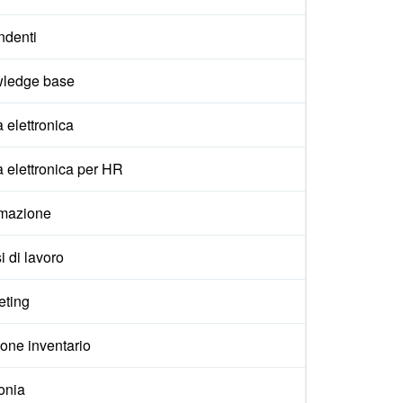
ndenti
ledge base
 elettronica
 elettronica per HR
mazione
i di lavoro
eting
one inventario
onia