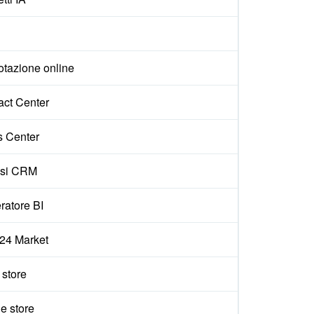
otazione online
act Center
s Center
isi CRM
ratore BI
x24 Market
e store
e store