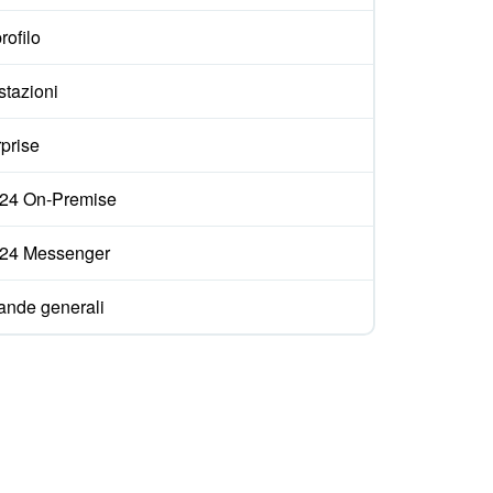
rofilo
stazioni
prise
ix24 On-Premise
ix24 Messenger
nde generali