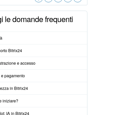
i le domande frequenti
tà
rto Bitrix24
strazione e accesso
i e pagamento
ezza in Bitrix24
 iniziare?
ot: IA in Bitrix24