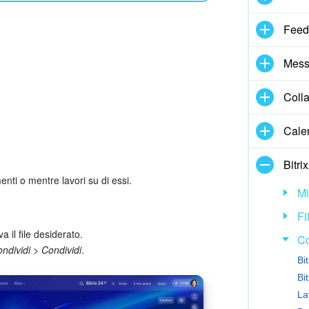
Feed
Mess
Coll
Cale
Bitri
enti o mentre lavori su di essi.
Mi
Fi
a il file desiderato.
Co
ndividi > Condividi
.
Bi
Bi
La