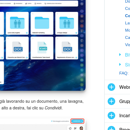
Do
Co
La
Mo
Ca
Vi
Bi
Si
FAQ: 
Webm
Grupp
 già lavorando su un documento, una lavagna,
alto a destra, fai clic su
Condividi
.
Incar
Proge