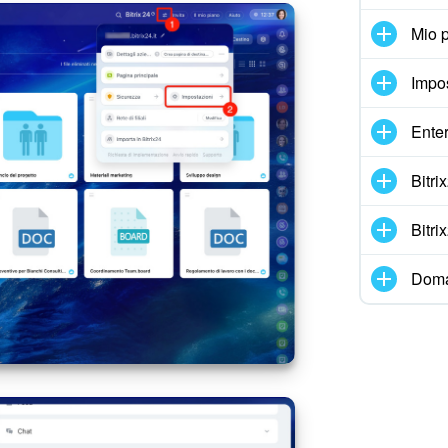
Mio p
Impo
Enter
Bitr
Bitr
Doma