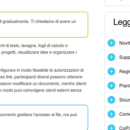
Legg
enti gradualmente. Ti chiediamo di avere un
Novi
nti di testo, lavagne, fogli di calcolo e
 progetti, visualizzare idee e organizzare i
Suppo
figurare in modo flessibile le autorizzazioni di
Regi
sso link, partecipanti diversi possono ottenere
 possono modificare un documento, mentre clienti
Pian
to modo puoi coinvolgere utenti esterni senza
Sicur
Come
documento gestisce l'accesso ai file, ma può
CoPil