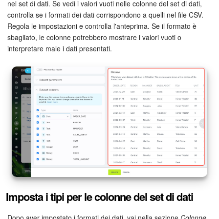
nel set di dati. Se vedi i valori vuoti nelle colonne del set di dati,
gennaio.
controlla se i formati dei dati corrispondono a quelli nel file CSV.
DD: Giorno del mese con uno zero iniziale, ad esempio
Regola le impostazioni e controlla l'anteprima. Se il formato è
05.
sbagliato, le colonne potrebbero mostrare i valori vuoti o
interpretare male i dati presentati.
Per il tempo:
hh: ore nel formato 24 ore con uno zero iniziale, ad
esempio 09.
mm: minuti con uno zero iniziale, ad esempio 07.
ss: secondi con uno zero iniziale, ad esempio 05.
Per i separatori di data e ora:
Punto (.), ad esempio 2023.05.01
Trattino (-), ad esempio 2023-05-01
Barra (/), ad esempio 2023/05/01
Spazio ( ), ad esempio 2023 05 01
Due punti (:) per l'ora, ad esempio 14:30:00
Imposta i tipi per le colonne del set di dati
Dopo aver impostato i formati dei dati, vai nella sezione
Colonne