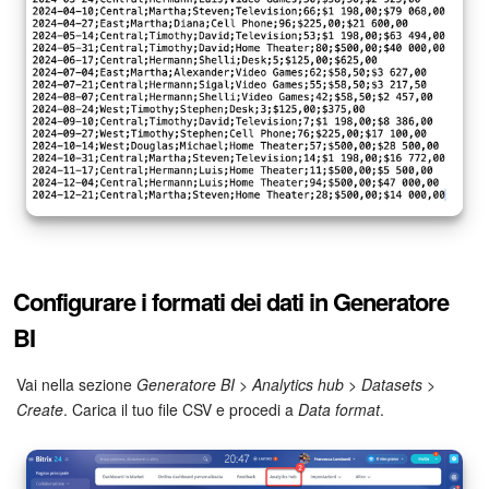
Bitrix24 Market
Siti e store
Online store
Dipendenti
Knowledge base
Configurare i formati dei dati in Generatore
Firma elettronica
BI
Firma elettronica per HR
Vai nella sezione
Generatore BI
>
Analytics hub
>
Datasets
>
Create
. Carica il tuo file CSV e procedi a
Data format
.
Automazione
Flussi di lavoro