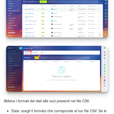
Marketing
Gestione inventario
Telefonia
Mio profilo
Impostazioni
Enterprise
Bitrix24 On-Premise
Bitrix24 Messenger
Abbina i formati dei dati alle voci presenti nel file CSV.
Domande generali
Data: scegli il formato che corrisponde al tuo file CSV. Se le