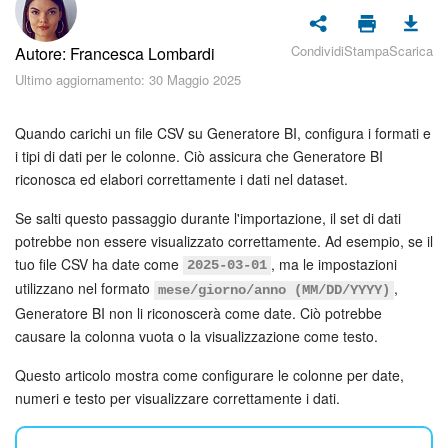
Piani e pagamento
Condividi
Stampa
Scarica
Autore: Francesca Lombardi
Sicurezza in Bitrix24
Ultimo aggiornamento: 30 Maggio 2025
Come iniziare?
Quando carichi un file CSV su Generatore BI, configura i formati e
CoPilot: IA in Bitrix24
i tipi di dati per le colonne. Ciò assicura che Generatore BI
riconosca ed elabori correttamente i dati nel dataset.
Feed
Se salti questo passaggio durante l'importazione, il set di dati
potrebbe non essere visualizzato correttamente. Ad esempio, se il
Messenger
tuo file CSV ha date come
, ma le impostazioni
2025-03-01
utilizzano nel formato
,
mese/giorno/anno (MM/DD/YYYY)
Collab
Generatore BI non li riconoscerà come date. Ciò potrebbe
causare la colonna vuota o la visualizzazione come testo.
Calendario
Questo articolo mostra come configurare le colonne per date,
numeri e testo per visualizzare correttamente i dati.
Bitrix24 Drive