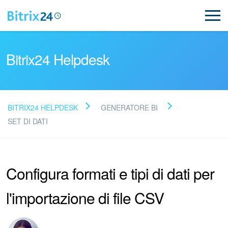
Bitrix24 Helpdesk
BITRIX24 HELPDESK
GENERATORE BI
Leggi le domande frequenti
SET DI DATI
Novità
Configura formati e tipi di dati per
Supporto Bitrix24
l'importazione di file CSV
Registrazione e accesso