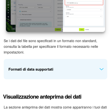
Se i dati del file sono specificati in un formato non standard,
consulta la tabella per specificare il formato necessario nelle
impostazioni.
Formati di data supportati
Per le date:
Visualizzazione anteprima dei dati
YYYY: Anno intero, per esempio., 2023.
YY: Ultime due cifre dell'anno, ad esempio 23 per 2023.
La sezione anteprima dei dati mostra come appariranno i tuoi dati
MM: Mese con uno zero iniziale, ad esempio 01 per