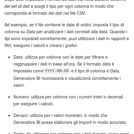
del set di dati
e scegli il tipo per ogni colonna in modo che
corrisponda al formato dei dati nel file CSV.
Ad esempio, se il file contiene le date di ordini, imposta il tipo di
colonna su
Data
per analizzare i dati correlati alla data. Quando i
tipi sono impostati correttamente, puoi utilizzare i dati in rapporti e
filtri, eseguire i calcoli e creare i grafici.
Data: utilizza per colonne con le date per filtrare e
raggruppare i dati in base all'ora. Se il formato data è
impostato come
e il tipo di colonna è
Data
,
YYYY-MM-DD
Generatore BI riconoscerà e visualizzerà correttamente i
valori.
Numero: utilizza per colonne con i numeri interi o decimali
per eseguire i calcoli.
Denaro: utilizza per i valori monetari, in modo che
Generatore BI possa elaborare gli importi in modo accurato.
Testo: da utilizzare per colonne con i dati di testo, come nomi