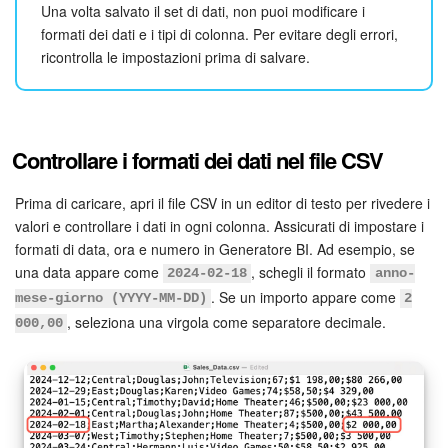
Webmail
Una volta salvato il set di dati, non puoi modificare i
formati dei dati e i tipi di colonna. Per evitare degli errori,
Gruppi di lavoro
ricontrolla le impostazioni prima di salvare.
Incarichi e progetti
Progetti IA
Controllare i formati dei dati nel file CSV
CRM
Prima di caricare, apri il file CSV in un editor di testo per rivedere i
valori e controllare i dati in ogni colonna. Assicurati di impostare i
Prenotazione online
formati di data, ora e numero in Generatore BI. Ad esempio, se
una data appare come
, schegli il formato
2024-02-18
anno-
Contact Center
. Se un importo appare come
mese-giorno (YYYY-MM-DD)
2
, seleziona una virgola come separatore decimale.
000,00
Sales Center
Analisi CRM
Generatore BI