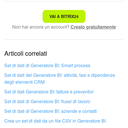
Non è quello che sto cercando.
VAI A BITRIX24
Non hai ancora un account?
Crealo gratuitamente
Testo complesso e incomprensibile
Le informazioni sono obsolete.
Articoli correlati
Troppo breve, ho bisogno di maggiori informazioni.
Non mi soddisfa come funziona questo strumento
Set di dati di Generatore BI: Smart process
Set di dati del Generatore BI: attività, fasi e dipendenze
degli elementi CRM
Set di dati Generatore BI: fatture e preventivi
Set di dati di Generatore BI: flussi di lavoro
Set di dati di Generatore BI: aziende e contatti
Crea un set di dati da un file CSV in Generatore BI