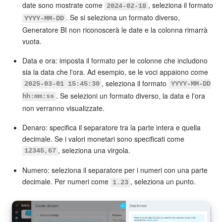
date sono mostrate come
, seleziona il formato
2024-02-18
. Se si seleziona un formato diverso,
YYYY-MM-DD
INIZIA GRATIS
Generatore BI non riconoscerà le date e la colonna rimarrà
vuota.
ACCEDI
Data e ora: imposta il formato per le colonne che includono
sia la data che l'ora. Ad esempio, se le voci appaiono come
, seleziona il formato
2025-03-01 15:45:30
YYYY-MM-DD
. Se selezioni un formato diverso, la data e l'ora
hh:mm:ss
non verranno visualizzate.
Denaro: specifica il separatore tra la parte intera e quella
decimale. Se i valori monetari sono specificati come
, seleziona una virgola.
12345,67
Numero: seleziona il separatore per i numeri con una parte
decimale. Per numeri come
, seleziona un punto.
1.23