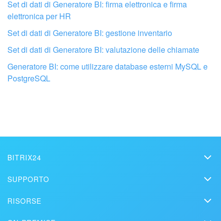
Set di dati di Generatore BI: firma elettronica e firma
elettronica per HR
Set di dati di Generatore BI: gestione inventario
Set di dati di Generatore BI: valutazione delle chiamate
Fai configurare il tuo Bitrix24 a un
professionista locale
Generatore BI: come utilizzare database esterni MySQL e
PostgreSQL
TROVA UN PARTNER BITRIX24 VICINO A ME
BITRIX24
Bitrix24
SUPPORTO
Prezzi
Helpdesk
RISORSE
Media kit
Webinar
Blog
Contatti