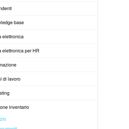
ndenti
ledge base
 elettronica
 elettronica per HR
mazione
i di lavoro
eting
one inventario
izio
ocumenti