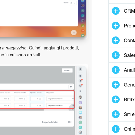
CRM
Pren
Cont
a a magazzino
. Quindi, aggiungi i prodotti,
Sale
no in cui sono arrivati.
Anal
Gene
Bitri
Siti 
Onlin