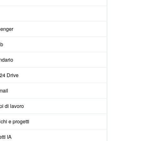
enger
ab
ndario
x24 Drive
ail
i di lavoro
ichi e progetti
tti IA