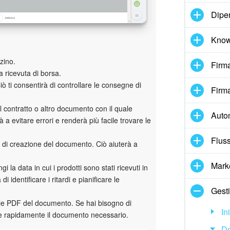
Dipe
Know
zino.
Firma
a ricevuta di borsa.
iò ti consentirà di controllare le consegne di
Firma
el contratto o altro documento con il quale
Auto
 a evitare errori e renderà più facile trovare le
Fluss
ta di creazione del documento. Ciò aiuterà a
Mark
gi la data in cui i prodotti sono stati ricevuti in
i identificare i ritardi e pianificare le
Gesti
file PDF del documento. Se hai bisogno di
In
are rapidamente il documento necessario.
D