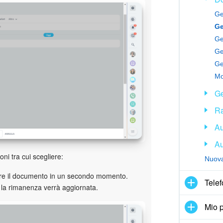
Ge
Ge
Ge
Ge
Ra
Au
Au
ni tra cui scegliere:
Nuova 
care il documento in un secondo momento.
Telef
 la rimanenza verrà aggiornata.
Mio p