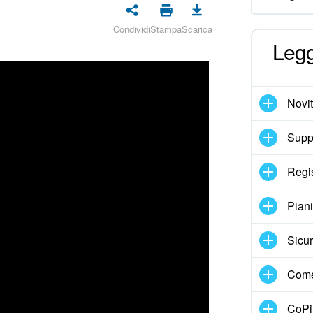
Condividi
Stampa
Scarica
Legg
Novi
Suppo
Regi
Pian
Sicur
Come
CoPil