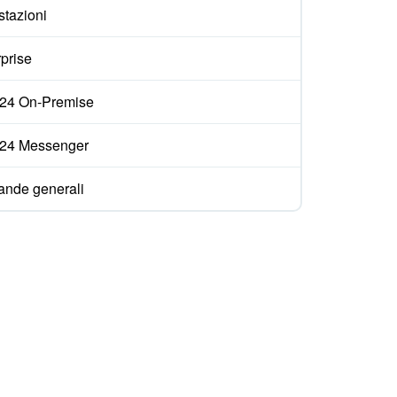
stazioni
prise
ix24 On-Premise
ix24 Messenger
nde generali