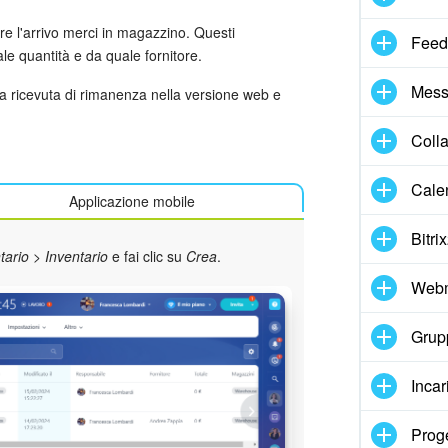
re l'arrivo merci in magazzino. Questi
Feed
le quantità e da quale fornitore.
Mess
na ricevuta di rimanenza nella versione web e
Coll
Cale
Applicazione mobile
Bitri
tario
>
Inventario
e fai clic su
Crea
.
Webm
Grupp
Incar
Proge