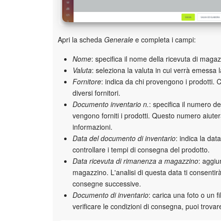
Apri la scheda
Generale
e completa i campi:
Nome
: specifica il nome della ricevuta di magaz
Valuta
: seleziona la valuta in cui verrà emessa l
Fornitore
: indica da chi provengono i prodotti. C
diversi fornitori.
Documento inventario n.
: specifica il numero d
vengono forniti i prodotti. Questo numero aiuterà
informazioni.
Data del documento di inventario
: indica la da
controllare i tempi di consegna del prodotto.
Data ricevuta di rimanenza a magazzino
: aggiun
magazzino. L'analisi di questa data ti consentirà d
consegne successive.
Documento di inventario
: carica una foto o un 
verificare le condizioni di consegna, puoi trov