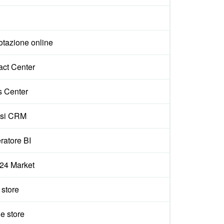
otazione online
act Center
s Center
isi CRM
ratore BI
x24 Market
e store
e store