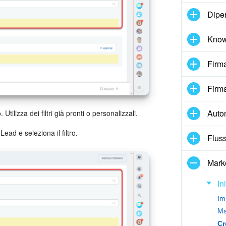
Dipe
Know
Firma
Firma
Auto
tilizza dei filtri già pronti o personalizzali.
Lead e seleziona il filtro.
Fluss
Mark
In
Im
Ma