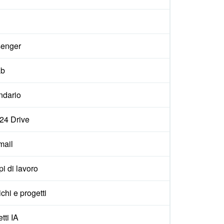
enger
ab
ndario
x24 Drive
ail
i di lavoro
ichi e progetti
tti IA