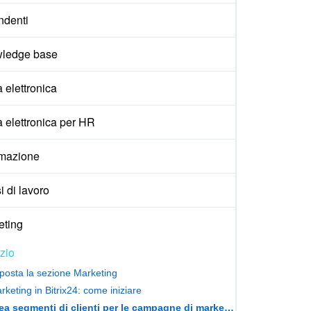
ndenti
ledge base
 elettronica
 elettronica per HR
mazione
i di lavoro
eting
izio
posta la sezione Marketing
rketing in Bitrix24: come iniziare
Crea segmenti di clienti per le campagne di marketing