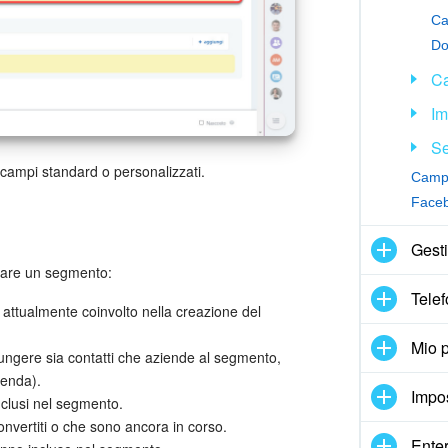
Ca
Do
C
Im
Se
 i campi standard o personalizzati.
Faceb
Gesti
reare un segmento:
Telef
è attualmente coinvolto nella creazione del
Mio p
iungere sia contatti che aziende al segmento,
ienda).
Impo
inclusi nel segmento.
 convertiti o che sono ancora in corso.
Enter