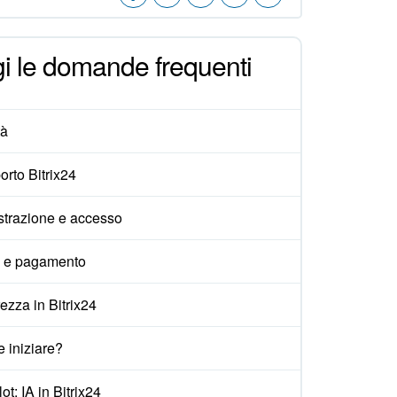
i le domande frequenti
tà
rto Bitrix24
strazione e accesso
i e pagamento
ezza in Bitrix24
 iniziare?
ot: IA in Bitrix24