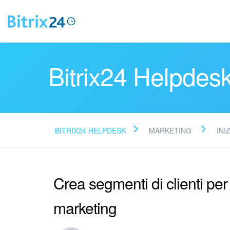
Bitrix24 Helpdes
BITRIX24 HELPDESK
MARKETING
INI
Crea segmenti di clienti pe
marketing