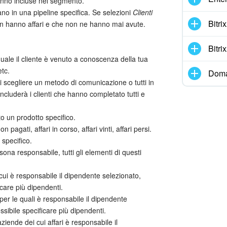
erranno incluse nel segmento.
rovano in una pipeline specifica. Se selezioni
Clienti
Bitr
non hanno affari e che non ne hanno mai avute.
Bitr
 quale il cliente è venuto a conoscenza della tua
tc.
Doma
i scegliere un metodo di comunicazione o tutti in
includerà i clienti che hanno completato tutti e
ato un prodotto specifico.
n pagati, affari in corso, affari vinti, affari persi.
 specifico.
sona responsabile, tutti gli elementi di questi
 di cui è responsabile il dipendente selezionato,
care più dipendenti.
 per le quali è responsabile il dipendente
sibile specificare più dipendenti.
e aziende dei cui affari è responsabile il