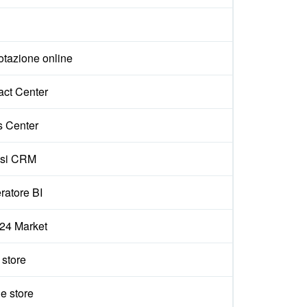
otazione online
act Center
s Center
isi CRM
ratore BI
x24 Market
e store
e store