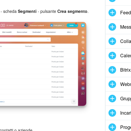
- scheda
Segmenti
- pulsante
Crea segmento
.
Feed
Mess
Coll
Cale
Bitri
Webm
Grupp
Incar
Proge
ontatti o aziende.