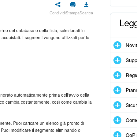
Condividi
Stampa
Scarica
Legg
rno del database o della lista, selezionati in
 acquistati. I segmenti vengono utilizzati per le
Novi
Suppo
Regi
Pian
enerato automaticamente prima dell'avvio della
lenco cambia costantemente, così come cambia la
Sicur
Come
ente. Puoi caricare un elenco già pronto di
24. Puoi modificare il segmento eliminando o
CoPil