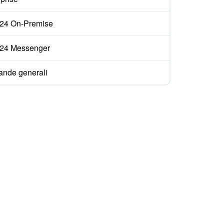
ix24 On-Premise
ix24 Messenger
nde generali