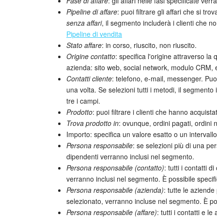
Fase di affare
: gli affari nelle fasi specificate v
Pipeline di affare
: puoi filtrare gli affari che si t
senza affari
, il segmento includerà i clienti che 
Pipeline di vendita
Stato affare
: in corso, riuscito, non riuscito.
Origine contatto
: specifica l'origine attraverso la
azienda: sito web, social network, modulo CRM, e
Contatti cliente
: telefono, e-mail, messenger. Puo
una volta. Se selezioni tutti i metodi, il segmento 
tre i campi.
Prodotto
: puoi filtrare i clienti che hanno acquist
Trova prodotto in
: ovunque, ordini pagati, ordini no
Importo: specifica un valore esatto o un intervallo
Persona responsabile
: se selezioni più di una per
dipendenti verranno inclusi nel segmento.
Persona responsabile (contatto)
: tutti i contatti
verranno inclusi nel segmento. È possibile specifi
Persona responsabile (azienda)
: tutte le aziende
selezionato, verranno incluse nel segmento. È pos
Persona responsabile (affare)
: tutti i contatti e l