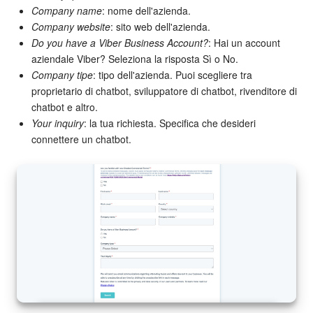
Company name
: nome dell'azienda.
Company website
: sito web dell'azienda.
Bitrix24 Market
Do you have a Viber Business Account?
: Hai un account
aziendale Viber? Seleziona la risposta Sì o No.
Siti e store
Company tipe
: tipo dell'azienda. Puoi scegliere tra
proprietario di chatbot, sviluppatore di chatbot, rivenditore di
Online store
chatbot e altro.
Your inquiry
: la tua richiesta. Specifica che desideri
Dipendenti
connettere un chatbot.
Knowledge base
Firma elettronica
Firma elettronica per HR
Automazione
Flussi di lavoro