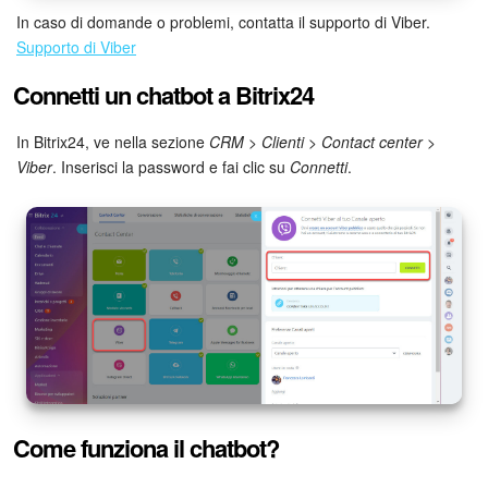
In caso di domande o problemi, contatta il supporto di Viber.
Marketing
Supporto di Viber
Connetti un chatbot a Bitrix24
Gestione inventario
In Bitrix24, ve nella sezione
CRM
>
Clienti
>
Contact center
>
Telefonia
Viber
. Inserisci la password e fai clic su
Connetti
.
Mio profilo
Impostazioni
Enterprise
Bitrix24 On-Premise
Bitrix24 Messenger
Come funziona il chatbot?
Domande generali