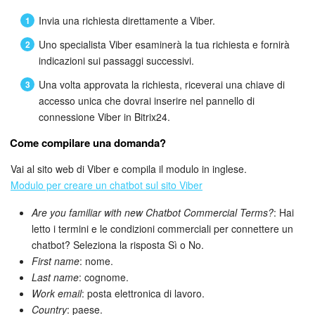
Webmail
Invia una richiesta direttamente a Viber.
Gruppi di lavoro
Uno specialista Viber esaminerà la tua richiesta e fornirà
indicazioni sui passaggi successivi.
Incarichi e progetti
Una volta approvata la richiesta, riceverai una chiave di
accesso unica che dovrai inserire nel pannello di
Progetti IA
connessione Viber in Bitrix24.
CRM
Come compilare una domanda?
Vai al sito web di Viber e compila il modulo in inglese.
Prenotazione online
Modulo per creare un chatbot sul sito Viber
Contact Center
Are you familiar with new Chatbot Commercial Terms?
: Hai
letto i termini e le condizioni commerciali per connettere un
Sales Center
chatbot? Seleziona la risposta Sì o No.
First name
: nome.
Analisi CRM
Last name
: cognome.
Work email
: posta elettronica di lavoro.
Country
: paese.
Generatore BI