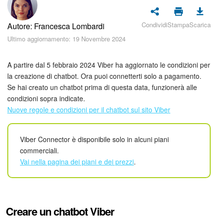
Piani e pagamento
Condividi
Stampa
Scarica
Autore: Francesca Lombardi
Sicurezza in Bitrix24
Ultimo aggiornamento: 19 Novembre 2024
Come iniziare?
A partire dal 5 febbraio 2024 Viber ha aggiornato le condizioni per
CoPilot: IA in Bitrix24
la creazione di chatbot. Ora puoi connetterti solo a pagamento.
Se hai creato un chatbot prima di questa data, funzionerà alle
condizioni sopra indicate.
Feed
Nuove regole e condizioni per il chatbot sul sito Viber
Messenger
Viber Connector è disponibile solo in alcuni piani
Collab
commerciali.
Vai nella pagina dei piani e dei prezzi
.
Calendario
Bitrix24 Drive
Creare un chatbot Viber