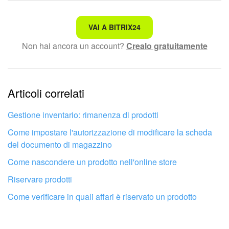
Non è quello che sto cercando.
VAI A BITRIX24
Non hai ancora un account?
Crealo gratuitamente
Testo complesso e incomprensibile
Le informazioni sono obsolete.
Articoli correlati
Troppo breve, ho bisogno di maggiori informazioni.
Non mi soddisfa come funziona questo strumento
Gestione inventario: rimanenza di prodotti
Come impostare l'autorizzazione di modificare la scheda
del documento di magazzino
Come nascondere un prodotto nell'online store
Riservare prodotti
Come verificare in quali affari è riservato un prodotto