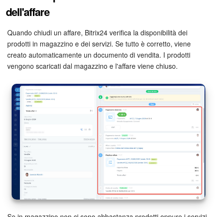
Webmail
dell'affare
Gruppi di lavoro
Quando chiudi un affare, Bitrix24 verifica la disponibilità dei
prodotti in magazzino e dei servizi. Se tutto è corretto, viene
Incarichi e progetti
creato automaticamente un documento di vendita. I prodotti
vengono scaricati dal magazzino e l'affare viene chiuso.
Progetti IA
CRM
Prenotazione online
Contact Center
Sales Center
Analisi CRM
Generatore BI
Se in magazzino non ci sono abbastanza prodotti oppure i servizi