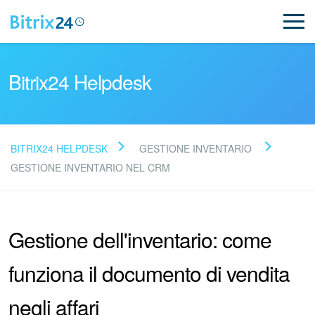
Bitrix24 Helpdesk
BITRIX24 HELPDESK
GESTIONE INVENTARIO
Leggi le domande frequenti
GESTIONE INVENTARIO NEL CRM
Novità
Gestione dell'inventario: come
Supporto Bitrix24
funziona il documento di vendita
Registrazione e accesso
negli affari