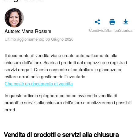
Piani e pagamento
Sicurezza in Bitrix24
Condividi
Stampa
Scarica
Autore: Maria Rossini
Come iniziare?
Ultimo aggiornamento: 06 Giugno 2026
CoPilot: IA in Bitrix24
Il documento di vendita viene creato automaticamente alla
Feed
chiusura dell'affare. Scarica i prodotti dal magazzino e registra i
servizi erogati. Questo consente di controllare le giacenze ed
evitare errori nella gestione dell'inventario.
Messenger
Che cos'è un documento di vendita
Collab
In questo articolo spiegheremo come avviene la vendita di
prodotti e servizi alla chiusura dell'affare e analizzeremo i possibili
Calendario
errori.
Bitrix24 Drive
Vendita di prodotti e servizi alla chiusura