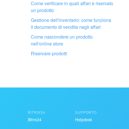
Non mi soddisfa come fun
Come verificare in quali affari è riservato
un prodotto
Gestione dell'inventario: come funziona
il documento di vendita negli affari
Come nascondere un prodotto
nell'online store
Fai configurare il tuo Bitrix24 a un
professionista locale
Riservare prodotti
TROVA UN PARTNER BITRIX24 VICINO A ME
BITRIX24
SUPPORTO
Bitrix24
Helpdesk