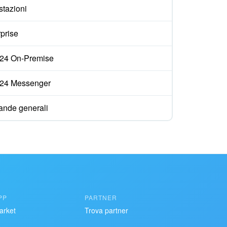
stazioni
prise
ix24 On-Premise
ix24 Messenger
nde generali
PP
PARTNER
arket
Trova partner