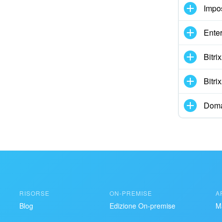
ziona questo strumento
Impo
Enter
Bitr
Bitr
Doma
RISORSE
ON-PREMISE
A
Blog
Edizione On-premise
M