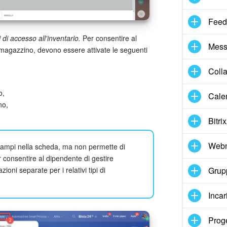
Feed
di accesso all'inventario.
Per consentire al
Mess
magazzino, devono essere attivate le seguenti
Coll
o,
Cale
no,
Bitri
Webm
i campi nella scheda, ma non permette di
r consentire al dipendente di gestire
Grupp
zioni separate per i relativi tipi di
Incar
Proge