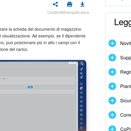
Condividi
Stampa
Scarica
Legg
zzare la scheda del documento di magazzino:
 visualizzazione. Ad esempio, se il dipendente
o, può posizionare più in alto i campi con il
Novi
ione del carico.
Suppo
Regi
Pian
Sicur
Come
CoPil