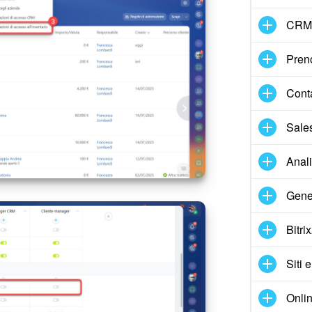
CRM
Pren
Cont
Sale
Anal
Gene
Bitri
Siti 
Onlin