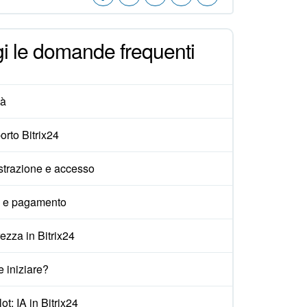
i le domande frequenti
tà
rto Bitrix24
strazione e accesso
i e pagamento
ezza in Bitrix24
 iniziare?
ot: IA in Bitrix24