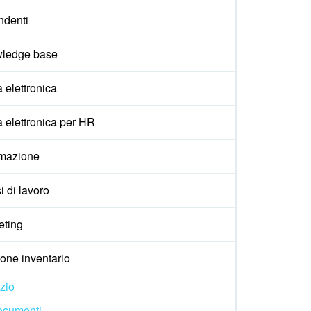
ndenti
ledge base
 elettronica
 elettronica per HR
mazione
i di lavoro
eting
one inventario
izio
ocumenti