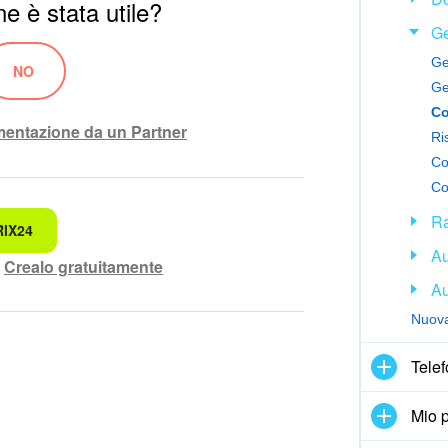
e è stata utile?
Ge
NO
Ge
ementazione da un Partner
Ri
Co
Co
Ra
RIX24
ando.
Au
?
Crealo gratuitamente
Au
rensibile
Nuova 
lete.
Telef
di maggiori informazioni.
Mio p