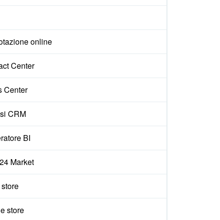
otazione online
act Center
s Center
isi CRM
ratore BI
x24 Market
e store
e store